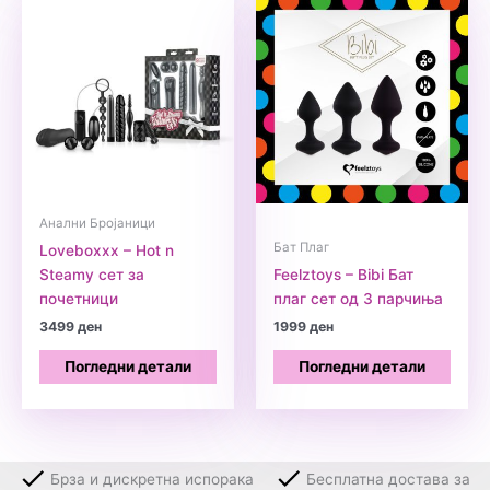
Анални Бројаници
Бат Плаг
Loveboxxx – Hot n
Steamy сет за
Feelztoys – Bibi Бат
почетници
плаг сет од 3 парчиња
3499
ден
1999
ден
Погледни детали
Погледни детали
Брза и дискретна испорака
Бесплатна достава за