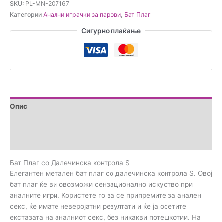
SKU:
PL-MN-207167
Далечинска
Категории
Анални играчки за парови
,
Бат Плаг
контрола
S
Сигурно плаќање
количина
Опис
Дополнителни информации
Прегледи (0)
Бат Плаг со Далечинска контрола S
Елегантен метален бат плаг со далечинска контрола S. Овој
бат плаг ќе ви овозможи сензационално искуство при
аналните игри. Користете го за се припремите за анален
секс, ќе имате неверојатни резултати и ќе ја осетите
екстазата на аналниот секс, без никакви потешкотии. На