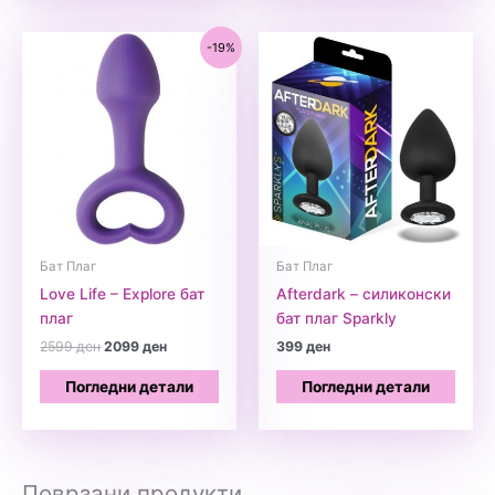
-19%
Бат Плаг
Бат Плаг
Love Life – Explore бат
Afterdark – силиконски
плаг
бат плаг Sparkly
Original
Current
2599
ден
2099
ден
399
ден
price
price
was:
is:
Погледни детали
Погледни детали
2599 ден.
2099 ден.
Поврзани продукти