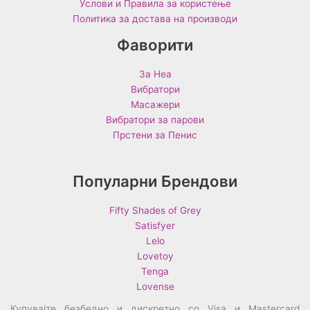
Услови и Правила за користење
Политика за достава на производи
Фаворити
За Неа
Вибратори
Масажери
Вибратори за парови
Прстени за Пенис
Популарни Брендови
Fifty Shades of Grey
Satisfyer
Lelo
Lovetoy
Tenga
Lovense
Купувајте безбедно и дискретно со Visa и Mastercard