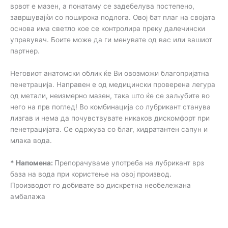
врвот е мазен, а понатаму се задебелува постепено,
завршувајќи со поширока подлога. Овој бат плаг на својата
основа има светло кое се контролира преку далечински
управувач. Боите може да ги менувате од вас или вашиот
партнер.
Неговиот анатомски облик ќе Ви овозможи благопријатна
пенетрација. Направен е од медицински проверена легура
од метали, неизмерно мазен, така што ќе се заљубите во
него на прв поглед! Во комбинација со лубрикант станува
лизгав и нема да почувствувате никаков дискомфорт при
пенетрацијата. Се одржува со благ, хидратантен сапун и
млака вода.
* Напомена:
Препорачуваме употреба на лубрикант врз
база на вода при користење на овој производ.
Производот го добивате во дискретна необележана
амбалажа