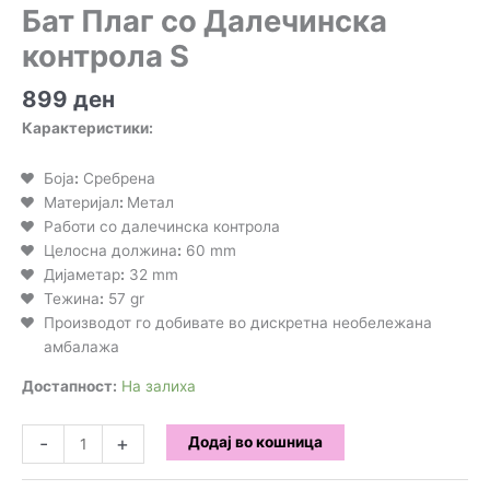
Бат Плаг со Далечинска
контрола S
899
ден
Карактеристики:
Боја
:
Сребрена
Материјал
:
Метал
Работи со далечинска контрола
Целосна должина
:
60 mm
Дијаметар
:
32 mm
Тежина
:
57 gr
Производот го добивате во дискретна необележана
амбалажа
Достапност:
На залиха
Бат
-
+
Додај во кошница
Плаг
со