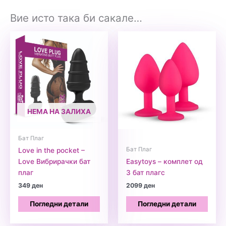
Вие исто така би сакале…
НЕМА НА ЗАЛИХА
Бат Плаг
Бат Плаг
Love in the pocket –
Love Вибрирачки бат
Easytoys – комплет од
плаг
3 бат плагс
349
ден
2099
ден
Погледни детали
Погледни детали