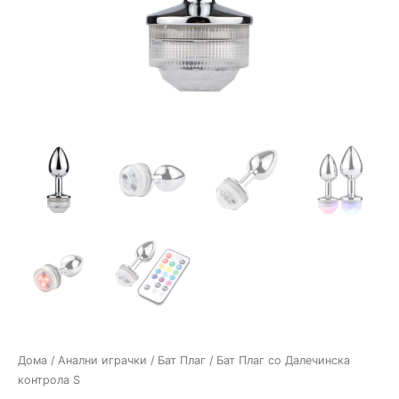
Дома
/
Анални играчки
/
Бат Плаг
/ Бат Плаг со Далечинска
контрола S