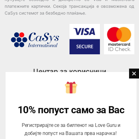
платежните картички. Секоја трансакција е овозможена од
CaSys системот за безбедно плаќање.
Центар за корисници
Cl
th
Тел:
076945497; 076945498
mo
Email:
contact@loveguru.mk
Пон – Пет: 10-21
10% попуст само за Вас
Саб – Нед: 10-18
Регистрирајте се за билтенот на Love Guru и
добијте попуст на Вашата прва нарачка!