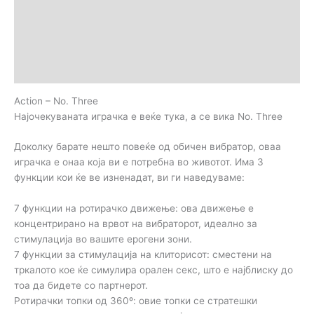
Дополнителни информации
Brand
Прегледи (0)
Action – No. Three
Најочекуваната играчка е веќе тука, а се вика No. Three
Доколку барате нешто повеќе од обичен вибратор, оваа
играчка е онаа која ви е потребна во животот. Има 3
функции кои ќе ве изненадат, ви ги наведуваме:
7 функции на ротирачко движење: ова движење е
концентрирано на врвот на вибраторот, идеално за
стимулација во вашите ерогени зони.
7 функции за стимулација на клиторисот: сместени на
тркалото кое ќе симулира орален секс, што е најблиску до
тоа да бидете со партнерот.
Ротирачки топки од 360º: овие топки се стратешки