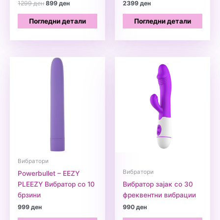
Original
Current
1299
ден
899
ден
2399
ден
price
price
was:
is:
Погледни детали
Погледни детали
1299 ден.
899 ден.
Вибратори
Вибратори
Powerbullet – EEZY
PLEEZY Вибратор со 10
Вибратор зајак со 30
брзини
фреквентни вибрации
999
ден
990
ден