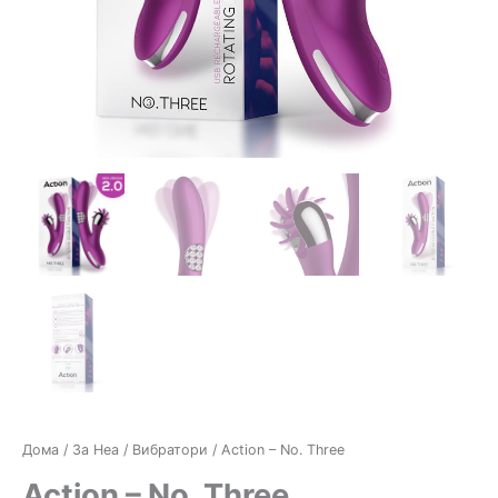
Дома
/
За Неа
/
Вибратори
/ Action – No. Three
Action – No. Three