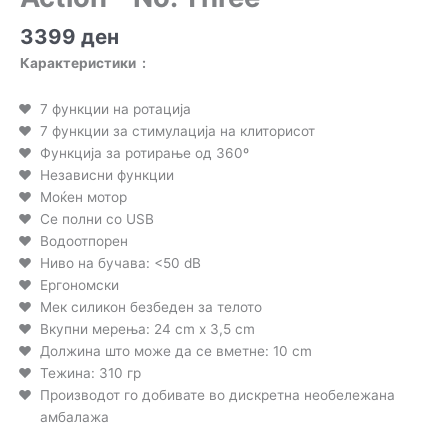
3399
ден
Карактеристики :
7 функции на ротација
7 функции за стимулација на клиторисот
Функција за ротирање од 360º
Независни функции
Моќен мотор
Се полни со USB
Водоотпорен
Ниво на бучава: <50 dB
Ергономски
Мек силикон безбеден за телото
Вкупни мерења: 24 cm x 3,5 cm
Должина што може да се вметне: 10 cm
Тежина: 310 гр
Производот го добивате во дискретна необележана
амбалажа