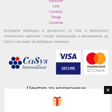
Satisfyer
Lelo
Lovetoy
Tenga
Lovense
Купувајте безбедно и дискретно со Visa и Mastercard
платежните картички. Секоја трансакција е овозможена од
CaSys системот за безбедно плаќање.
Центар за корисници
Cl
th
Тел:
076945497; 076945498
mo
Email:
contact@loveguru.mk