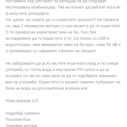
поставени под системот за ротација за да создадат
експлозивна комбинација. Тие ќе почнат да работат кога ќе
ја вклучите ротацијата.
Но, денес не сакате да го користите тркалото? Не грижете
се, има 2 независни мотори со кои можете да ги користите
2-те прекрасни карактеристики на No. Four без
истовремено да го користите 2-от. Се полни со USB и
водоотпорен, има минимално ниво на бучава, само 50 dB и
е произведен со најмекиот силикон на пазарот.
Не заборавајте да ја исчистите играчката пред и по секоја
употреба со топла вода и неутрален PH сапун и да ја
исушите со чиста сува крпа за да го подобрите нејзиниот
век на употреба. Користете го вашиот омилен лубрикант на
база на вода за дополнителна влажна ноќ.
Нова верзија 2.0:
Најдобар силикон
Посилни бои
Помоќни мотори