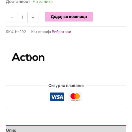
Достапност:
На залиха
Action
-
+
Додај во кошница
-
No.
SKU:
H-202
Категорија
Вибратори
Three
количина
Сигурно плаќање
Опис