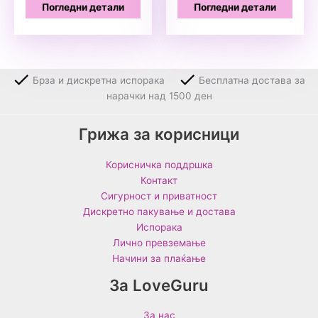
Погледни детали
Погледни детали
Брза и дискретна испорака
Бесплатна достава за
нарачки над 1500 ден
Грижа за корисници
Корисничка поддршка
Контакт
Сигурност и приватност
Дискретно пакување и достава
Испорака
Лично превземање
Начини за плаќање
За LoveGuru
За нас