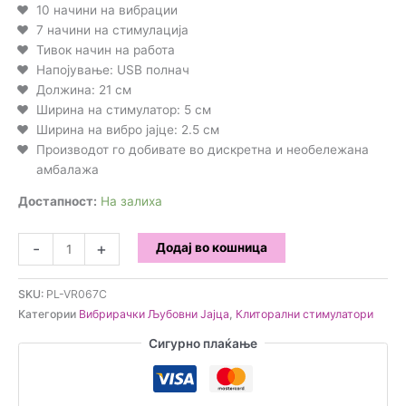
10 начини на вибрации
7 начини на стимулација
Тивок начин на работа
Напојување: USB полнач
Должина: 21 см
Ширина на стимулатор: 5 см
Ширина на вибро јајце: 2.5 см
Производот го добивате во дискретна и необележана
амбалажа
Достапност:
На залиха
Вибро
-
+
Додај во кошница
јајце
и
SKU:
PL-VR067C
стимулатор
Категории
Вибрирачки Љубовни Јајца
,
Клиторални стимулатори
2
во
Сигурно плаќање
1
количина