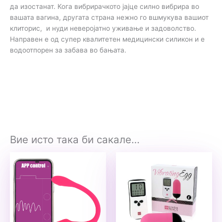
да изостанат. Кога вибрирачкото јајце силно вибрира во
вашата вагина, другата страна нежно го вшмукува вашиот
клиторис, и нуди неверојатно уживање и задоволство.
Направен е од супер квалитетен медицински силикон и е
водоотпорен за забава во бањата.
Вие исто така би сакале…