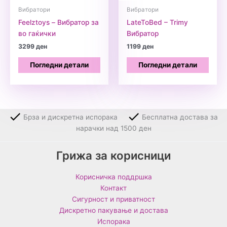
Вибратори
Вибратори
Feelztoys – Вибратор за
LateToBed – Trimy
во гаќички
Вибратор
3299
ден
1199
ден
Погледни детали
Погледни детали
Брза и дискретна испорака
Бесплатна достава за
нарачки над 1500 ден
Грижа за корисници
Корисничка поддршка
Контакт
Сигурност и приватност
Дискретно пакување и достава
Испорака