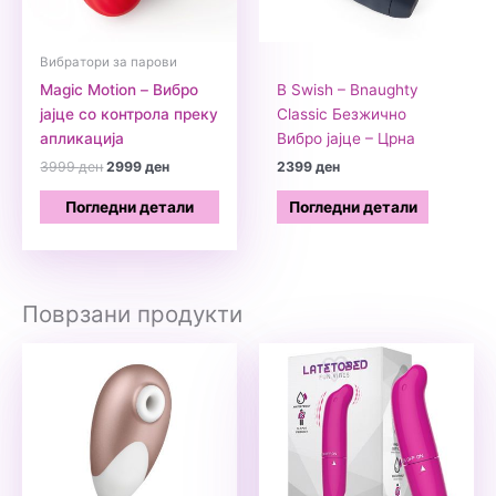
Вибратори за парови
Magic Motion – Вибро
B Swish – Bnaughty
јајце со контрола преку
Classic Безжично
апликација
Вибро јајце – Црна
Original
Current
3999
ден
2999
ден
2399
ден
price
price
was:
is:
Погледни детали
Погледни детали
3999 ден.
2999 ден.
Поврзани продукти