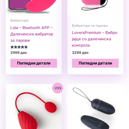
Вибратори
Вибратори за парови
Lola – Bluetooth APP –
LoversPremium – Вибро
Далечински вибратор
јајце со далечинска
за парови
контрола
Оценето
2999
ден
3299
ден
5.00
од 5
Погледни детали
Погледни детали
-25%