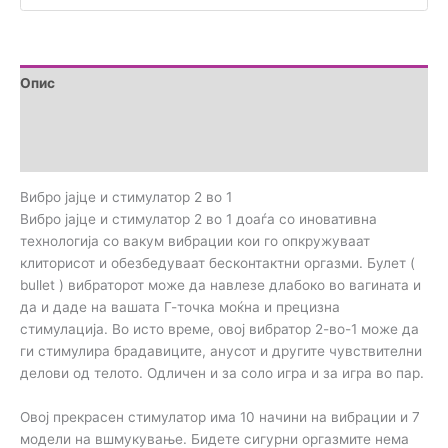
Опис
Дополнителни информации
Прегледи (0)
Вибро јајце и стимулатор 2 во 1
Вибро јајце и стимулатор 2 во 1 доаѓа со иновативна
технологија со вакум вибрации кои го опкружуваат
клиторисот и обезбедуваат бесконтактни оргазми. Булет (
bullet ) вибраторот може да навлезе длабоко во вагината и
да и даде на вашата Г-точка моќна и прецизна
стимулација. Во исто време, овој вибратор 2-во-1 може да
ги стимулира брадавиците, анусот и другите чувствителни
делови од телото. Одличен и за соло игра и за игра во пар.
Овој прекрасен стимулатор има 10 начини на вибрации и 7
модели на вшмукување. Бидете сигурни оргазмите нема