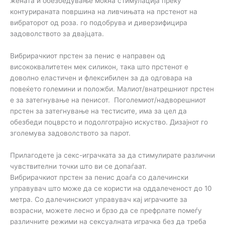
жената и обезбедување моќна стимулација преку
контурираната површина на ливчињата на прстенот на
вибраторот од роза. го подобрува и диверзифицира
задоволството за двајцата.
Вибрирачкиот прстен за пенис е направен од
висококвалитетен мек силикон, така што прстенот е
доволно еластичен и флексибилен за да одговара на
повеќето големини и положби. Малиот/внатрешниот прстен
е за затегнување на пенисот. Поголемиот/надворешниот
прстен за затегнување на тестисите, има за цел да
обезбеди поцврсто и подолготрајно искуство. Дизајнот го
зголемува задоволството за парот.
Прилагодете ја секс-играчката за да стимулирате различни
чувствителни точки што ви се допаѓаат.
Вибрирачкиот прстен за пенис доаѓа со далечински
управувач што може да се користи на оддалеченост до 10
метра. Со далечинскиот управувач кај играчките за
возрасни, можете лесно и брзо да се префрлате помеѓу
различните режими на сексуалната играчка без да треба