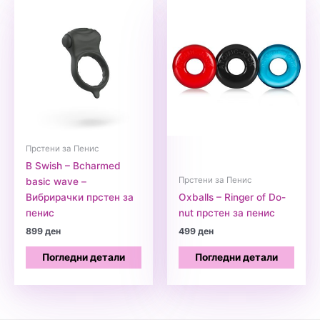
Прстени за Пенис
B Swish – Bcharmed
Прстени за Пенис
basic wave –
Вибрирачки прстен за
Oxballs – Ringer of Do-
пенис
nut прстен за пенис
899
ден
499
ден
Погледни детали
Погледни детали