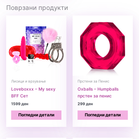
Поврзани продукти
Лисици и врзување
Прстени за Пенис
Loveboxxx – My sexy
Oxballs – Humpballs
BFF Сет
прстен за пенис
1599
ден
299
ден
Погледни детали
Погледни детали