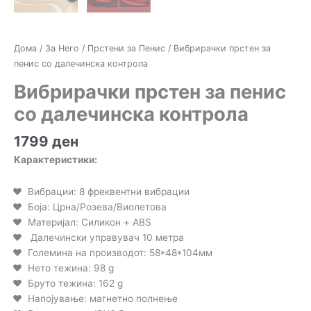
Дома
/
За Него
/
Прстени за Пенис
/ Вибрирачки прстен за
пенис со далечинска контрола
Вибрирачки прстен за пенис
со далечинска контрола
1799
ден
Карактеристики:
Вибрации: 8 фреквентни вибрации
Боја: Црна/Розева/Виолетова
Материјал: Силикон + ABS
Далечински управувач 10 метра
Големина на производот: 58*48*104мм
Нето тежина: 98 g
Бруто тежина: 162 g
Напојување: магнетно полнење