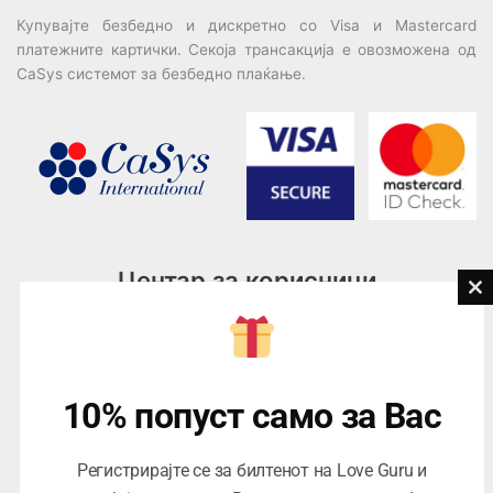
Купувајте безбедно и дискретно со Visa и Mastercard
платежните картички. Секоја трансакција е овозможена од
CaSys системот за безбедно плаќање.
Центар за корисници
Cl
th
Тел:
076945497; 076945498
mo
Email:
contact@loveguru.mk
Пон – Пет: 10-21
10% попуст само за Вас
Саб – Нед: 10-18
Регистрирајте се за билтенот на Love Guru и