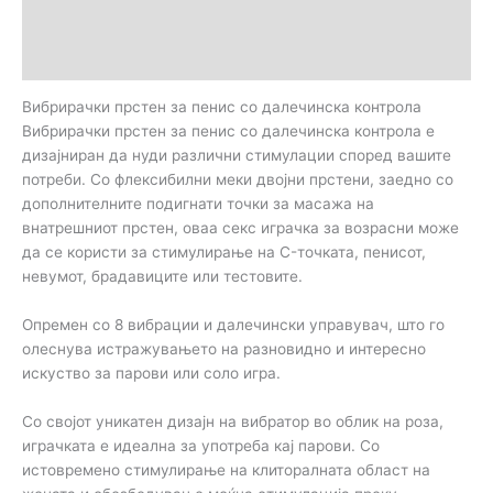
Дополнителни информации
Прегледи (0)
Вибрирачки прстен за пенис со далечинска контрола
Вибрирачки прстен за пенис со далечинска контрола е
дизајниран да нуди различни стимулации според вашите
потреби. Со флексибилни меки двојни прстени, заедно со
дополнителните подигнати точки за масажа на
внатрешниот прстен, оваа секс играчка за возрасни може
да се користи за стимулирање на C-точката, пенисот,
невумот, брадавиците или тестовите.
Опремен со 8 вибрации и далечински управувач, што го
олеснува истражувањето на разновидно и интересно
искуство за парови или соло игра.
Со својот уникатен дизајн на вибратор во облик на роза,
играчката е идеална за употреба кај парови. Со
истовремено стимулирање на клиторалната област на