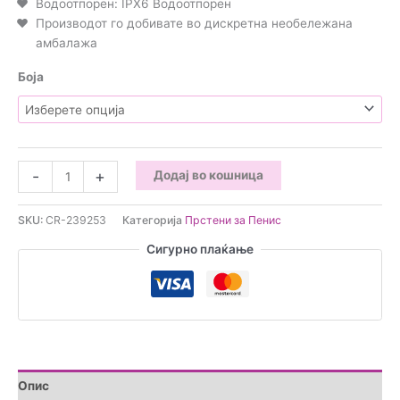
Водоотпорен: IPX6 Водоотпорен
Производот го добивате во дискретна необележана
амбалажа
Боја
Вибрирачки
-
+
Додај во кошница
прстен
за
SKU:
CR-239253
Категорија
Прстени за Пенис
пенис
со
Сигурно плаќање
далечинска
контрола
количина
Опис