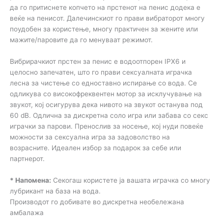
да го притиснете копчето на прстенот на пенис додека е
веќе на пенисот. Далечинскиот го прави вибраторот многу
поудобен за користење, многу практичен за жените или
мажите/паровите да го менуваат режимот.
Вибрирачкиот прстен за пенис е водоотпорен IPX6 и
целосно запечатен, што го прави сексуалната играчка
лесна за чистење со едноставно испирање со вода. Се
одликува со високофреквентен мотор за исклучување на
звукот, кој осигурува дека нивото на звукот останува под
60 dB. Одлична за дискретна соло игра или забава со секс
играчки за парови. Пренослив за носење, кој нуди повеќе
можности за сексуална игра за задоволство на
возрасните. Идеален избор за подарок за себе или
партнерот.
* Напомена:
Секогаш користете ја вашата играчка со многу
лубрикант на база на вода.
Производот го добивате во дискретна необележана
амбалажа