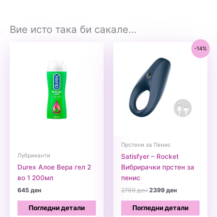
Вие исто така би сакале…
-14%
Прстени за Пенис
Лубриканти
Satisfyer – Rocket
Durex Алое Вера гел 2
Вибрирачки прстен за
во 1 200мл
пенис
Original
Current
645
ден
2799
ден
2399
ден
price
price
was:
is:
Погледни детали
Погледни детали
2799 ден.
2399 ден.