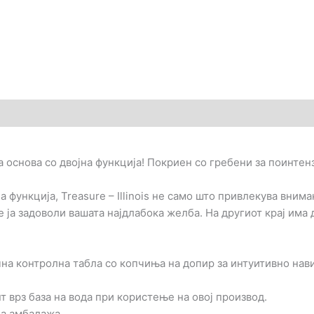
)
лга основа со двојна функција! Покриен со гребени за поинте
функција, Treasure – Illinois не само што привлекува вниман
 ја задоволи вашата најдлабока желба. На другиот крај има
на контролна табла со копчиња на допир за интуитивно нави
 врз база на вода при користење на овој производ.
на амбалажа