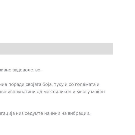
нзивно задоволство.
ие поради својата боја, туку и со големата и
 две испакнатини од мек силикон и многу моќен
гација низ седумте начини на вибрации.