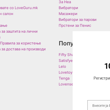
За Неа
вате со LoveGuru.mk
Вибратори
н салон
Масажери
Вибратори за парови
вање
Прстени за Пенис
 за заштита на лични
и
Популарни Брен
 Правила за користење
 за достава на производи
Fifty Shades of Grey
Satisfyer
1
Lelo
Lovetoy
Tenga
Регистрир
Lovense
Внесете ја
Email