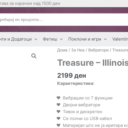
ава за нарачки над 1500 ден
ај
нти и Додатоци
Фетиш
Поклони и игри
Valenti
Дома
/
За Неа
/
Вибратори
/ Treasure
Treasure – Illino
2199
ден
Карактеристики:
Вибрации со 7 функции
Двојни вибратори
Тивок и дискретен
Се полни со USB кабел
Материјал што не ја иритира к