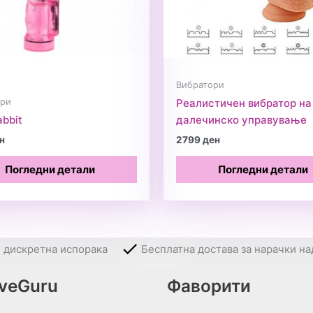
Вибратори
ори
Реалистичен вибратор на
abbit
далечинско управување
н
2799
ден
Погледни детали
Погледни детали
и дискретна испорака
Бесплатна достава за нарачки на
oveGuru
Фаворити