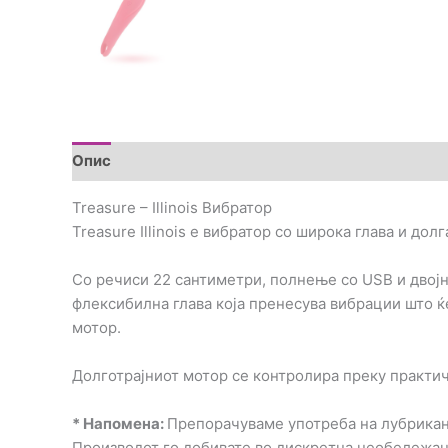
Опис
Дополнителни информации
Прегледи (0
Treasure – Illinois Вибратор
Treasure Illinois е вибратор со широка глава и до
Со речиси 22 сантиметри, полнење со USB и двојна 
флексибилна глава која пренесува вибрации што ќе
мотор.
Долготрајниот мотор се контролира преку практич
* Напомена:
Препорачуваме употреба на лубрикант
Производот го добивате во дискретна необележа