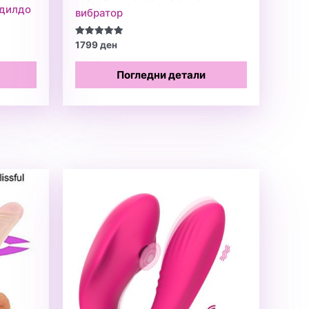
 дилдо
вибратор
Оценето
1799
ден
5.00
од 5
Погледни детали