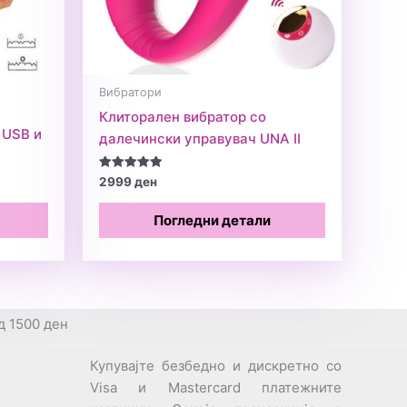
Вибратори
Клиторален вибратор со
 USB и
далечински управувач UNA II
Оценето
2999
ден
5.00
од 5
Погледни детали
д 1500 ден
Купувајте безбедно и дискретно со
Visa и Mastercard платежните