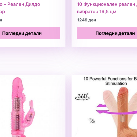
o – Реален Дилдо
10 Функционален реален
ор
вибратор 19,5 цм
н
1249
ден
Погледни детали
Погледни детали