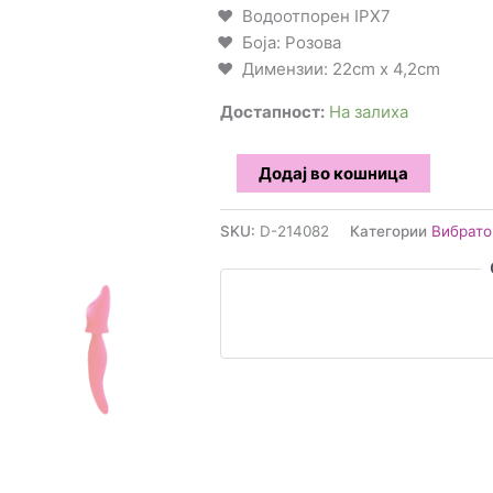
Водоотпорен IPX7
Боја: Розова
Димензии: 22cm x 4,2cm
Достапност:
На залиха
Treasure
Додај во кошница
-
Illinois
SKU:
D-214082
Категории
Вибрато
Вибратор
количина