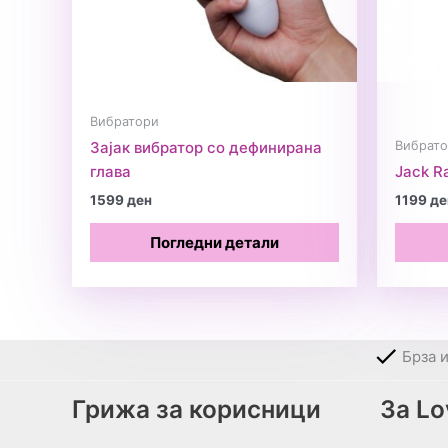
Вибратори
Вибрат
Зајак вибратор со дефинирана
глава
Jack R
1599
ден
1199
де
Погледни детали
Брза 
Грижа за корисници
За L