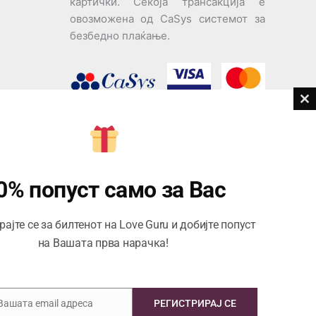
картички. Секоја трансакција е
овозможена од CaSys системот за
безбедно плаќање.
Cl
th
дови
m
Центар за корисници
Тел:
076945497; 076945498
0% попуст само за Вас
Email:
contact@loveguru.mk
ајте се за билтенот на Love Guru и добијте попуст
Пон – Пет: 10-21
на Вашата прва нарачка!
Саб – Нед: 10-18
 Вашата email адреса
РЕГИСТРИРАЈ СЕ