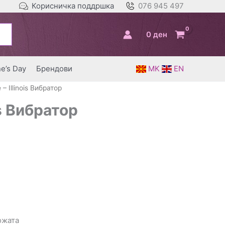
Корисничка поддршка
076 945 497
0
ден
ne’s Day
Брендови
MK
EN
 – Illinois Вибратор
is Вибратор
ожата