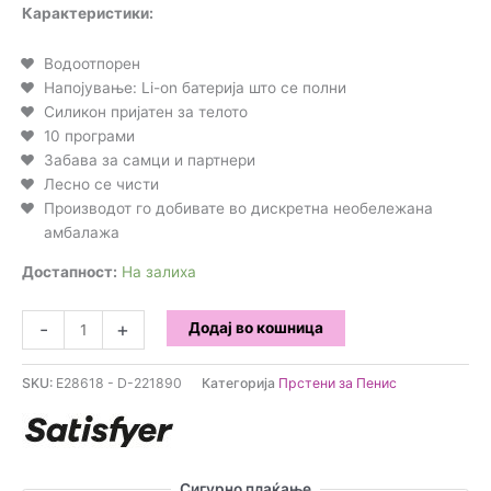
Карактеристики:
Водоотпорен
Напојување: Li-on батерија што се полни
Силикон пријатен за телото
10 програми
Забава за самци и партнери
Лесно се чисти
Производот го добивате во дискретна необележана
амбалажа
Достапност:
На залиха
Satisfyer
-
+
Додај во кошница
-
Power
SKU:
E28618 - D-221890
Категорија
Прстени за Пенис
Вибрирачки
прстен
за
пенис
Сигурно плаќање
количина