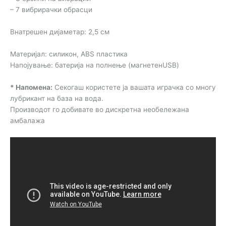
– 7 вибрирачки обрасци
Внатрешен дијаметар: 2,5 см
Материјал: силикон, ABS пластика
Напојување: батерија на полнење (магнетенUSB)
* Напомена:
Секогаш користете ја вашата играчка со многу
лубрикант на база на вода.
Производот го добивате во дискретна необележана
амбалажа