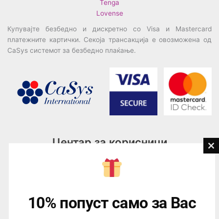
Tenga
Lovense
Купувајте безбедно и дискретно со Visa и Mastercard
платежните картички. Секоја трансакција е овозможена од
CaSys системот за безбедно плаќање.
Центар за корисници
Cl
th
Тел:
076945497; 076945498
mo
Email:
contact@loveguru.mk
Пон – Пет: 10-21
10% попуст само за Вас
Саб – Нед: 10-18