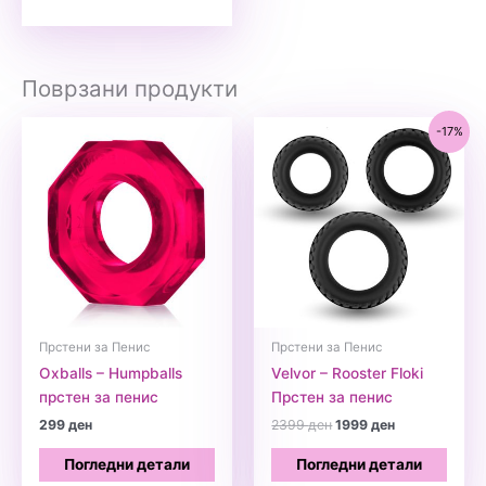
Поврзани продукти
-17%
Прстени за Пенис
Прстени за Пенис
Oxballs – Humpballs
Velvor – Rooster Floki
прстен за пенис
Прстен за пенис
Original
Current
299
ден
2399
ден
1999
ден
price
price
was:
is:
Погледни детали
Погледни детали
2399 ден.
1999 ден.