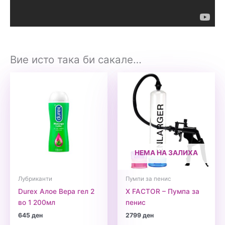
Вие исто така би сакале…
НЕМА НА ЗАЛИХА
Лубриканти
Пумпи за пенис
Durex Алое Вера гел 2
X FACTOR – Пумпа за
во 1 200мл
пенис
645
ден
2799
ден