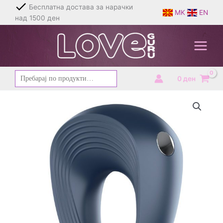
Skip
Бесплатна достава за нарачки
MK
EN
to
над 1500 ден
content
Барај
0
ден
за: