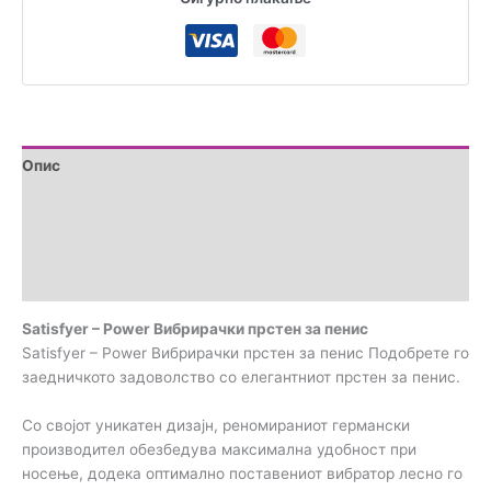
Опис
Дополнителни информации
Brand
Прегледи (0)
Satisfyer – Power Вибрирачки прстен за пенис
Satisfyer – Power Вибрирачки прстен за пенис Подобрете го
заедничкото задоволство со елегантниот прстен за пенис.
Со својот уникатен дизајн, реномираниот германски
производител обезбедува максимална удобност при
носење, додека оптимално поставениот вибратор лесно го