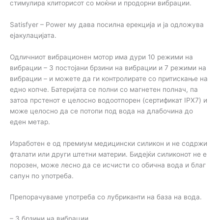
стимулира клиторисот со моќни и продорни вибрации.
Satisfyer – Power му дава посилна ерекција и ја одложува
ејакулацијата.
Одличниот вибрационен мотор има дури 10 режими на
вибрации – 3 постојани брзини на вибрации и 7 режими на
вибрации – и можете да ги контролирате со притискање на
едно копче. Батеријата се полни со магнетен полнач, па
затоа прстенот е целосно водоотпорен (сертификат IPX7) и
може целосно да се потопи под вода на длабочина до
еден метар.
Изработен е од премиум медицински силикон и не содржи
фталати или други штетни материи. Бидејќи силиконот не е
порозен, може лесно да се исчисти со обична вода и благ
сапун по употреба.
Препорачуваме употреба со лубриканти на база на вода.
– 3 брзини на вибрации