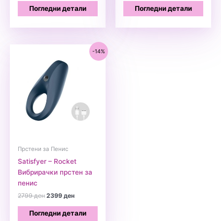
Погледни детали
Погледни детали
-14%
Прстени за Пенис
Satisfyer – Rocket
Вибрирачки прстен за
пенис
Original
Current
2799
ден
2399
ден
price
price
was:
is:
Погледни детали
2799 ден.
2399 ден.