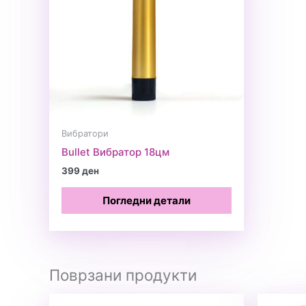
Вибратори
Bullet Вибратор 18цм
399
ден
Погледни детали
Поврзани продукти