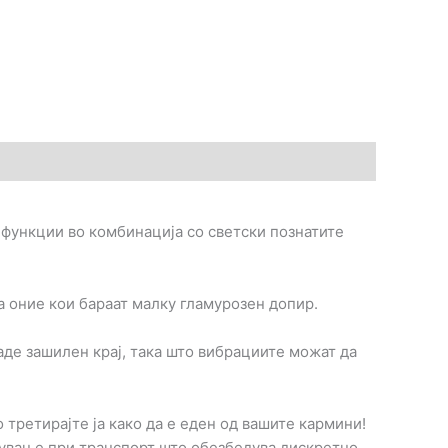
ни функции во комбинација со светски познатите
за оние кои бараат малку гламурозен допир.
аде зашилен крај, така што вибрациите можат да
 третирајте ја како да е еден од вашите кармини!
лучување при транспорт што обезбедува дискретно