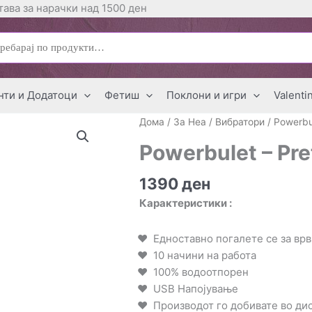
ава за нарачки над 1500 ден
ај
нти и Додатоци
Фетиш
Поклони и игри
Valenti
Дома
/
За Неа
/
Вибратори
/ Powerbul
Powerbulet – Pre
1390
ден
Карактеристики :
Едноставно погалете се за вр
10 начини на работа
100% водоотпорен
USB Напојување
Производот го добивате во д