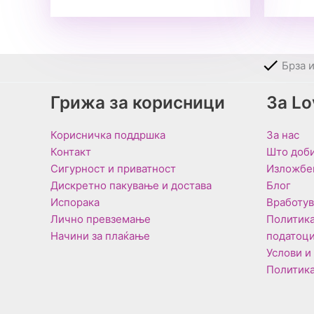
Брза 
Грижа за корисници
За L
Корисничка поддршка
За нас
Контакт
Што доби
Сигурност и приватност
Изложбе
Дискретно пакување и достава
Блог
Испорака
Вработу
Лично превземање
Политика
Начини за плаќање
податоц
Услови и
Политика