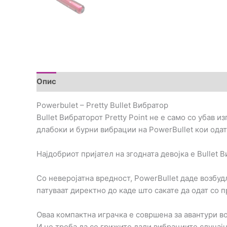
Опис
Дополнителни информации
Brand
Пре
Powerbulet – Pretty Bullet Вибратор
Bullet Вибраторот Pretty Point не е само со убав 
длабоки и бурни вибрации на PowerBullet кои одат
Најдобриот пријател на згодната девојка е Bullet
Со неверојатна вредност, PowerBullet даде возбуд
патуваат директно до каде што сакате да одат со 
Оваа компактна играчка е совршена за авантури во
И не треба да се грижите дали вибрациите случајн