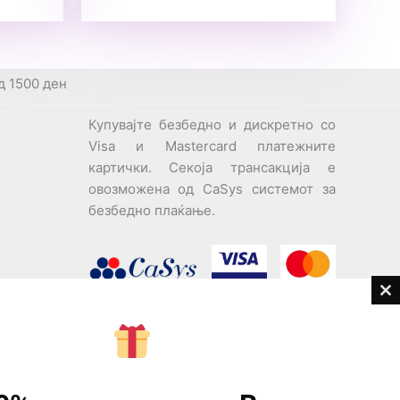
д 1500 ден
Купувајте безбедно и дискретно со
Visa и Mastercard платежните
картички. Секоја трансакција е
овозможена од CaSys системот за
безбедно плаќање.
Cl
th
дови
m
Центар за корисници
Тел:
076945497; 076945498