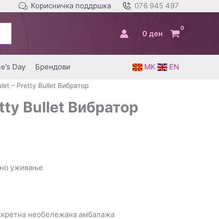
Корисничка поддршка
076 945 497
0
ден
ne’s Day
Брендови
MK
EN
et – Pretty Bullet Вибратор
tty Bullet Вибратор
вно уживање
искретна необележана амбалажа