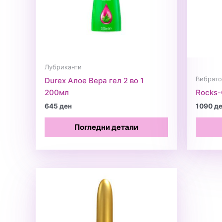
Лубриканти
Вибрат
Durex Алое Вера гел 2 во 1
200мл
Rocks-
645
ден
1090
д
Погледни детали