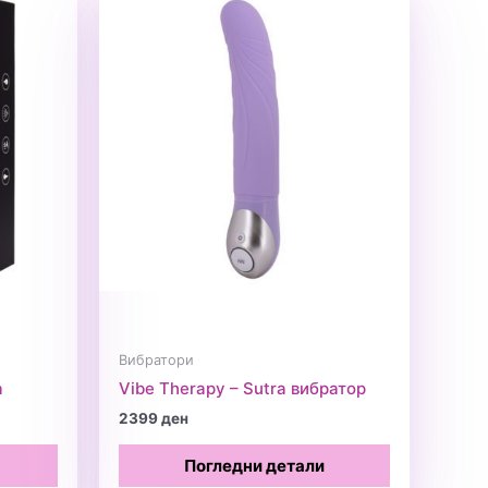
Вибратори
а
Vibe Therapy – Sutra вибратор
2399
ден
Погледни детали