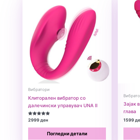
Вибратори
Вибрат
Клиторален вибратор со
Зајак 
далечински управувач UNA II
глава
Оценето
2999
ден
1599
д
5.00
од 5
Погледни детали