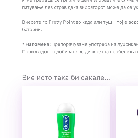
патување без страв дека вибраторот може да се у
Внесете го Pretty Point во када или туш – тој е 
батерии.
* Напомена:
Препорачуваме употреба на лубрикант
Производот го добивате во дискретна необележа
Вие исто така би сакале…