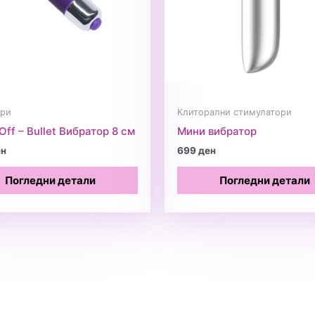
ори
Клиторални стимулатори
Off – Bullet Вибратор 8 см
Мини вибратор
ен
699
ден
Погледни детали
Погледни детали