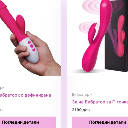
ори
Вибратори
вибратор со дефинирана
Зајче Вибратор за Г-точк
ен
2199
ден
Погледни детали
Погледни детали