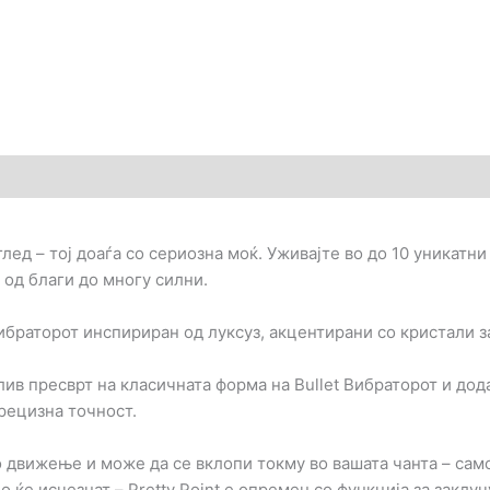
гледи (0)
изглед – тој доаѓа со сериозна моќ. Уживајте во до 10 уникат
 од благи до многу силни.
 Вибраторот инспириран од луксуз, акцентирани со кристали 
лив пресврт на класичната форма на Bullet Вибраторот и дод
прецизна точност.
 движење и може да се вклопи токму во вашата чанта – само
о ќе исчезнат – Pretty Point е опремен со функција за зак