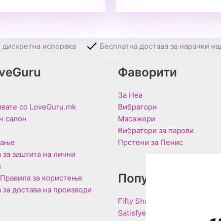
и дискретна испорака
Бесплатна достава за нарачки на
oveGuru
Фаворити
За Неа
вате со LoveGuru.mk
Вибратори
н салон
Масажери
Вибратори за парови
вање
Прстени за Пенис
 за заштита на лични
и
Популарни Брен
 Правила за користење
 за достава на производи
Fifty Shades of Grey
Satisfyer