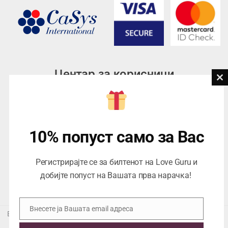
Центар за корисници
Cl
th
Тел:
076945497; 076945498
mo
Email:
contact@loveguru.mk
Пон – Пет: 10-21
10% попуст само за Вас
Саб – Нед: 10-18
Регистрирајте се за билтенот на Love Guru и
добијте попуст на Вашата прва нарачка!
Внесете ја Вашата email адреса
Email
Еуропеан Траде Дооел Скопје, Варшавска 5/1 -5, 1000 Скопје,
ЕДБ 4057021558024