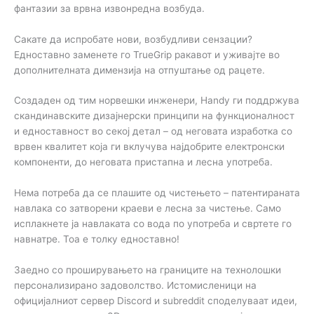
фантазии за врвна извонредна возбуда.
Сакате да испробате нови, возбудливи сензации?
Едноставно заменете го TrueGrip ракавот и уживајте во
дополнителната димензија на отпуштање од рацете.
Создаден од тим норвешки инженери, Handy ги поддржува
скандинавските дизајнерски принципи на функционалност
и едноставност во секој детал – од неговата изработка со
врвен квалитет која ги вклучува најдобрите електронски
компоненти, до неговата пристапна и лесна употреба.
Нема потреба да се плашите од чистењето – патентираната
навлака со затворени краеви е лесна за чистење. Само
исплакнете ја навлаката со вода по употреба и свртете го
навнатре. Тоа е толку едноставно!
Заедно со проширувањето на границите на технолошки
персонализирано задоволство. Истомисленици на
официјалниот сервер Discord и subreddit споделуваат идеи,