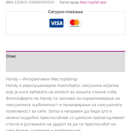
SKU:
E32621-05989500000
Категорија
Мастурбатори
Мастурбатор
количина
Сигурно плаќање
Опис
Прегледи (0)
Handy – Интерактивен Мастурбатор
Handy е револуционерна masturbator сексуална играчка
која ја носи забавата на sextech во вашата спална соба.
Филозофијата на Handy се заснова на нормализирање на
сексуалната љубопитност и промовирање на сексуалната
позитивност за сите. Затоа е направен да биде што е
можно поудобно приспособлив со целосно прилагодливиот
стисок и должината на ударот за да се приспособат на
сите форми, големини и преференции.