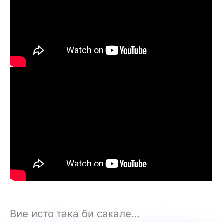
Вие исто така би сакале…