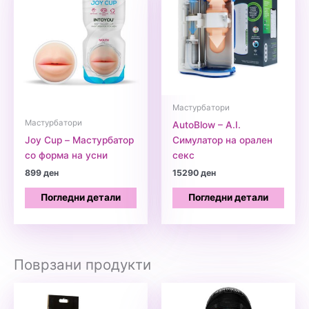
Мастурбатори
Мастурбатори
AutoBlow – A.I.
Joy Cup – Мастурбатор
Симулатор на орален
со форма на усни
секс
899
ден
15290
ден
Погледни детали
Погледни детали
Поврзани продукти