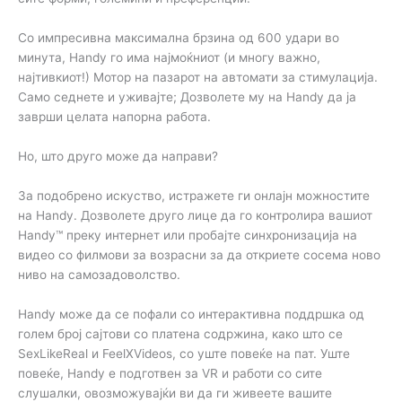
Со импресивна максимална брзина од 600 удари во
минута, Handy го има најмоќниот (и многу важно,
најтивкиот!) Мотор на пазарот на автомати за стимулација.
Само седнете и уживајте; Дозволете му на Handy да ја
заврши целата напорна работа.
Но, што друго може да направи?
За подобрено искуство, истражете ги онлајн можностите
на Handy. Дозволете друго лице да го контролира вашиот
Handy™ преку интернет или пробајте синхронизација на
видео со филмови за возрасни за да откриете сосема ново
ниво на самозадоволство.
Handy може да се пофали со интерактивна поддршка од
голем број сајтови со платена содржина, како што се
SexLikeReal и FeelXVideos, со уште повеќе на пат. Уште
повеќе, Handy е подготвен за VR и работи со сите
слушалки, овозможувајќи ви да ги живеете вашите