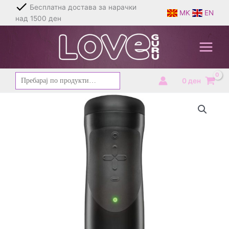
Skip
Бесплатна достава за нарачки
MK
EN
to
над 1500 ден
content
Барај
0
ден
за: