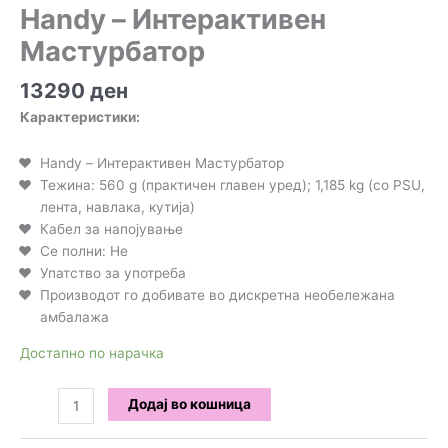
Handy – Интерактивен
Мастурбатор
13290
ден
Карактеристики:
Handy – Интерактивен Мастурбатор
Тежина: 560 g (практичен главен уред); 1,185 kg (со PSU,
лента, навлака, кутија)
Кабел за напојување
Се полни: Не
Упатство за употреба
Производот го добивате во дискретна необележана
амбалажа
Достапно по нарачка
Handy
Додај во кошница
-
Интерактивен