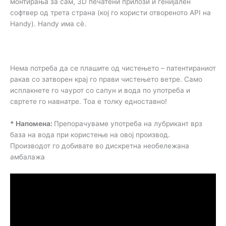
монтирања за сам, 3D печатени прилози и генијален
софтвер од трета страна (кој го користи отвореното API на
Handy). Handy има сè.
Нема потреба да се плашите од чистењето – патентираниот
ракав со затворен крај го прави чистењето ветре. Само
исплакнете го чаурот со сапун и вода по употреба и
свртете го навнатре. Тоа е толку едноставно!
* Напомена:
Препорачуваме употреба на лубрикант врз
база на вода при користење на овој производ.
Производот го добивате во дискретна необележана
амбалажа