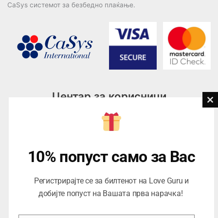
CaSys системот за безбедно плаќање.
Центар за корисници
Cl
th
Тел:
076945497; 076945498
mo
Email:
contact@loveguru.mk
Пон – Пет: 10-21
10% попуст само за Вас
Саб – Нед: 10-18
Регистрирајте се за билтенот на Love Guru и
добијте попуст на Вашата прва нарачка!