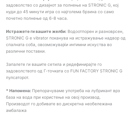
задоволство со дизајнот за полнење на STRONIC G, кој
нуди до 45 минути игра со најголема брзина со само
почетно полнење од 6-8 часа.
Истражете ги вашите желби:
Водоотпорен и разноврсен,
STRONIC G е vibrator поканува на истражување надвор од
спалната соба, овозможувајќи интимни искуства во
различни поставки.
Запалете ги вашите сетила и редефинирајте го
задоволството од Г-точката со FUN FACTORY STRONIC G
пулсаторот.
* Напомена:
Препорачуваме употреба на лубрикант врз
база на вода при користење на овој производ.
Производот го добивате во дискретна необележана
амбалажа