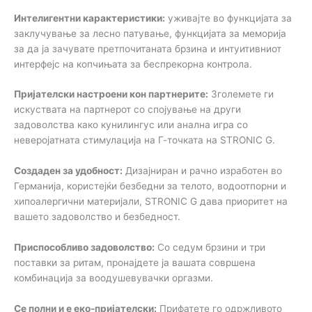
Интелигентни карактеристики:
уживајте во функцијата за
заклучување за лесно патување, функцијата за меморија
за да ја зачувате претпочитаната брзина и интуитивниот
интерфејс на копчињата за беспрекорна контрола.
Пријателски настроени кон партнерите:
Зголемете ги
искуствата на партнерот со спојување на други
задоволства како кунилингус или анална игра со
неверојатната стимулација на Г-точката на STRONIC G.
Создаден за удобност:
Дизајниран и рачно изработен во
Германија, користејќи безбедни за телото, водоотпорни и
хипоалергични материјали, STRONIC G дава приоритет на
вашето задоволство и безбедност.
Приспособливо задоволство:
Со седум брзини и три
поставки за ритам, пронајдете ја вашата совршена
комбинација за воодушевувачки оргазми.
Се полни и е еко-пријателски:
Прифатете го одржливото