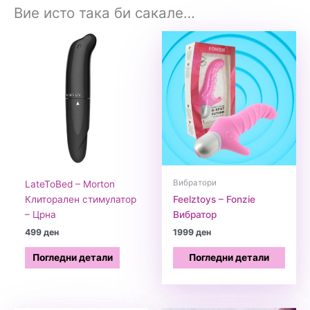
Вие исто така би сакале…
Вибратори
LateToBed – Morton
Клиторален стимулатор
Feelztoys – Fonzie
– Црна
Вибратор
499
ден
1999
ден
Погледни детали
Погледни детали