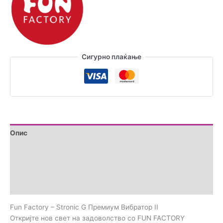
Вибратор
II
количина
Сигурно плаќање
Опис
Дополнителни информации
Brand
Прегледи (0)
Fun Factory – Stronic G Премиум Вибратор II
Откријте нов свет на задоволство со FUN FACTORY