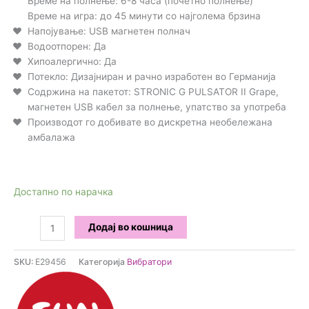
Време на полнење: 6-8 часа (почетно полнење)
Време на игра: до 45 минути со најголема брзина
Напојување: USB магнетен полнач
Водоотпорен: Да
Хипоалергично: Да
Потекло: Дизајниран и рачно изработен во Германија
Содржина на пакетот: STRONIC G PULSATOR II Grape,
магнетен USB кабел за полнење, упатство за употреба
Производот го добивате во дискретна необележана
амбалажа
Достапно по нарачка
Fun
Додај во кошница
Factory
-
SKU:
E29456
Категорија
Вибратори
Stronic
G
Премиум