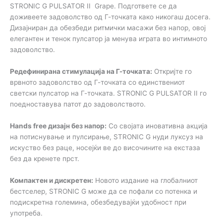
STRONIC G PULSATOR II Grape. Подгответе се да
доживеете задоволство од Г-точката како никогаш досега.
Дизајниран да обезбеди ритмички масажи без напор, овој
елегантен и тенок пулсатор ја менува играта во интимното
задоволство.
Редефинирана стимулација на Г-точката:
Откријте го
врвното задоволство од Г-точката со единствениот
светски пулсатор на Г-точката. STRONIC G PULSATOR II го
поедноставува патот до задоволството.
Hands free дизајн без напор:
Со својата иновативна акција
на потиснување и пулсирање, STRONIC G нуди луксуз на
искуство без раце, носејќи ве до височините на екстаза
без да кренете прст.
Компактен и дискретен:
Новото издание на глобалниот
бестселер, STRONIC G може да се пофали со потенка и
подискретна големина, обезбедувајќи удобност при
употреба.