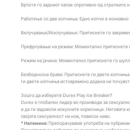
Вртете го задниот капак спротивно од стрелките 
Работење со две копчиња: Едно копче е конкавно (
Вклучување/Исклучување: Притиснете го закривенот
Префрлување на режим: Моментално притиснете го
Режим на јачина: Моментално притиснете го шупли
Безбедносна брава: Притиснете ги двете копчиња и
ги двете копчиња истовремено додека не почувств
Зошто да изберете Durex Play
Ice Breaker
?
Durex е глобален лидер во производи за сексуално 
и да ги задоволи искусните корисници. Неговата к
својата сексуалност на нов, повисок ниво.
* Напомена:
Препорачуваме употреба на лубрикант