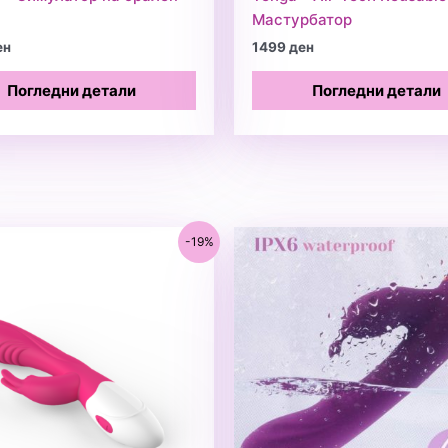
Мастурбатор
ен
1499
ден
Погледни детали
Погледни детали
-19%