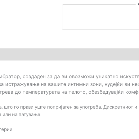
 вибратор, создаден за да ви овозможи уникатно искуств
за истражување на вашите интимни зони, нудејќи ви н
агрева до температурата на телото, обезбедувајќи ком
, што го прави уште попријатен за употреба. Дискретниот и 
а или на патување.
терии.