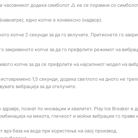
на часовникот додека симболот △ не се порамни со симболо
навнатре), едно копче е конвексно (надвор).
о копче 2 секунди за да го вклучите. Притиснете го закрив
 закривеното копче за да го префрлите режимот на вибрац
вото копче за да се префрлите на најсилниот модел на виб
стовремено 1,5 секунди, додека светлото на дното не трепк
увате вибрација за да отклучите.
здравје, познат по иновации и квалитет. Play Ice Breaker е 
омбинација на мекота, глечкост и моќни вибрации го прави 
 врз база на вода при користење на овој производ.