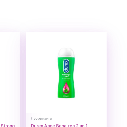
Лубриканти
 Strong
Durex Алое Вера гел 2 во 1