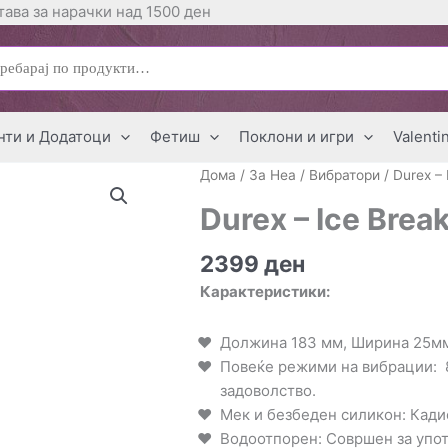
ава за нарачки над 1500 ден
ај
нти и Додатоци
Фетиш
Поклони и игри
Valenti
Дома
/
За Неа
/
Вибратори
/ Durex –
Durex – Ice Brea
2399
ден
Карактеристики:
Должина 183 мм, Ширина 25м
Повеќе режими на вибрации
:
задоволство.
Мек и безбеден силикон
: Кад
Водоотпорен
: Совршен за упо