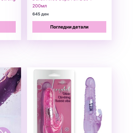
200мл
645
ден
Погледни детали