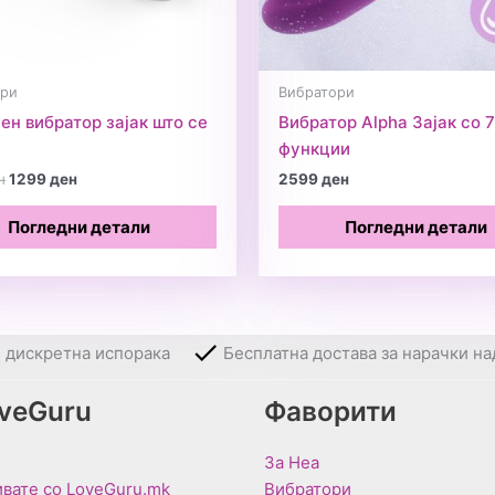
ори
Вибратори
ен вибратор зајак што се
Вибратор Alpha Зајак со 7
функции
Original
Current
н
1299
ден
2599
ден
price
price
was:
is:
Погледни детали
Погледни детали
1599 ден.
1299 ден.
и дискретна испорака
Бесплатна достава за нарачки на
oveGuru
Фаворити
За Неа
вате со LoveGuru.mk
Вибратори