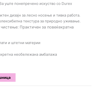
 За уште понепречено искуство со Durex
актен дизајн за лесно носење и тивка работа.
 флексибилна текстура за природно уживање.
а чистење
: Практичен за повеќекратна
алати и штетни материи
искретна необележана амбалажа
ошница