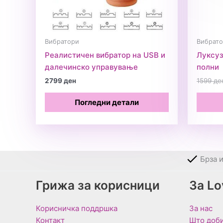
Вибратори
Вибрат
Реалистичен вибратор на USB и
Луксуз
далечинско управување
полни
2799
ден
1599
де
Погледни детали
Брза 
Грижа за корисници
За L
Корисничка поддршка
За нас
Контакт
Што доби