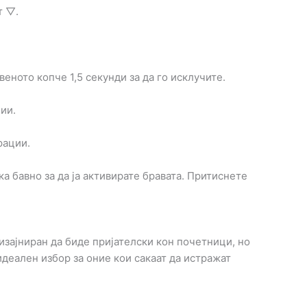
т ▽.
еното копче 1,5 секунди за да го исклучите.
ии.
рации.
а бавно за да ја активирате бравата. Притиснете
дизајниран да биде пријателски кон почетници, но
идеален избор за оние кои сакаат да истражат