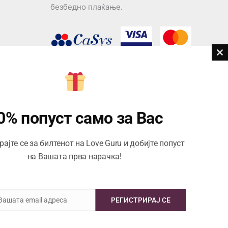
безбедно плаќање.
Cl
th
дови
m
Центар за корисници
Тел:
076945497; 076945498
0% попуст само за Вас
Email:
contact@loveguru.mk
ајте се за билтенот на Love Guru и добијте попуст
Пон – Пет: 10-21
на Вашата прва нарачка!
Саб – Нед: 10-18
 Вашата email адреса
РЕГИСТРИРАЈ СЕ