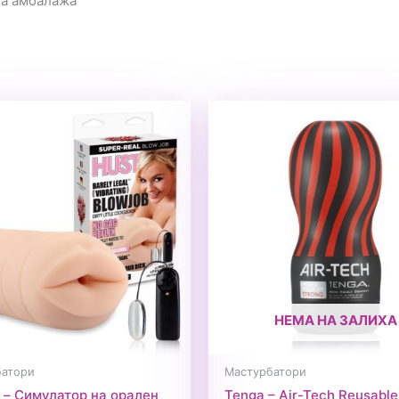
на амбалажа
НЕМА НА ЗАЛИХА
батори
Мастурбатори
r – Симулатор на орален
Tenga – Air-Tech Reusable