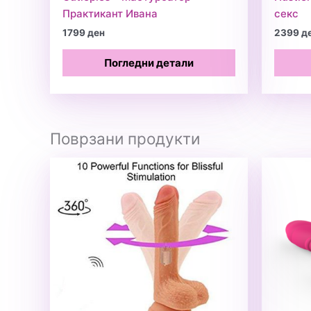
Практикант Ивана
секс
1799
ден
2399
д
Погледни детали
Поврзани продукти