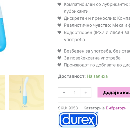
Компатибилен со лубриканти
:
лубриканти.
Дискретен и пренослив
: Комп
Реалистично чувство
: Мека и
и лесен з
Водоотпорен
(IPX7
употреба.
Безбеден за употреба, без фт
За повеќекратна употреба
Производот го добивате во д
Достапност:
На залиха
Durex
-
+
Додај во к
–
Ice
SKU:
9953
Категорија
Вибратори
Breaker
Вибратор
количина