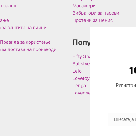
н салон
Масажери
Вибратори за парови
вање
Прстени за Пенис
 за заштита на лични
и
Популарни Брен
 Правила за користење
 за достава на производи
Fifty Shades of Grey
Satisfyer
1
Lelo
Lovetoy
Tenga
Регистрир
Lovense
Внесете ја
Email