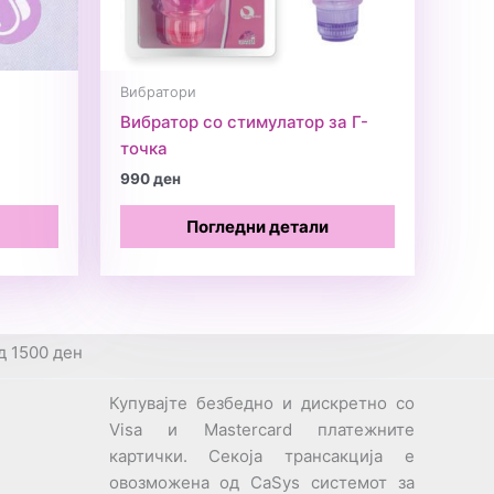
Вибратори
Вибратор со стимулатор за Г-
точка
990
ден
Погледни детали
д 1500 ден
Купувајте безбедно и дискретно со
Visa и Mastercard платежните
картички. Секоја трансакција е
овозможена од CaSys системот за