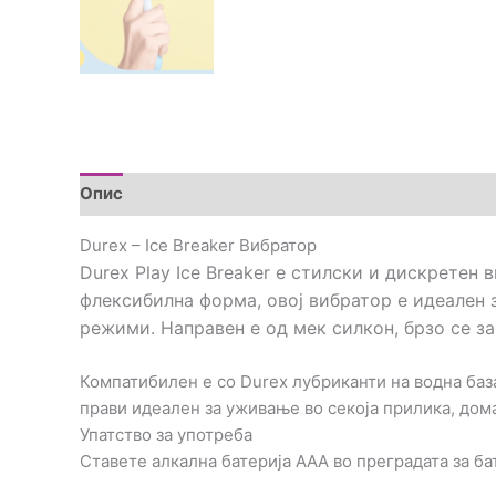
Опис
Brand
Прегледи (0)
Durex – Ice Breaker Вибратор
Durex Play Ice Breaker е стилски и дискретен
флексибилна форма, овој вибратор е идеален 
режими. Направен е од мек силкон, брзо се з
Компатибилен е со Durex лубриканти на водна база
прави идеален за уживање во секоја прилика, дом
Упатство за употреба
Ставете алкална батерија AAA во преградата за ба