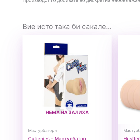
Производот го добивате во дискретна необележа
Вие исто така би сакале…
НЕМА НА ЗАЛИХА
Мастурбатори
Мастур
Cutiepies – Мастурбатор
Hustle