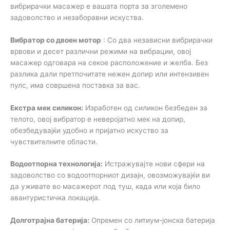
вибрирачки масажер е вашата порта за зголемено
задоволство и незаборавни искуства.
Вибратор со двоен мотор
: Со два независни вибрирачки
врвови и десет различни режими на вибрации, овој
масажер одговара на секое расположение и желба. Без
разлика дали претпочитате нежен допир или интензивен
пулс, има совршена поставка за вас.
Екстра мек силикон:
Изработен од силикон безбеден за
телото, овој вибратор е неверојатно мек на допир,
обезбедувајќи удобно и пријатно искуство за
чувствителните области.
Водоотпорна технологија:
Истражувајте нови сфери на
задоволство со водоотпорниот дизајн, овозможувајќи ви
да уживате во масажерот под туш, када или која било
авантуристичка локација.
Долготрајна батерија:
Опремен со литиум-јонска батерија