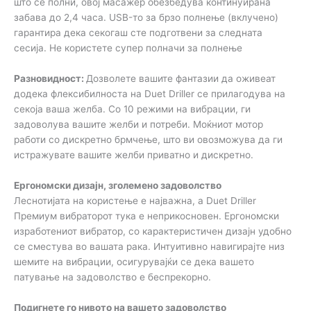
што се полни, овој масажер обезбедува континуирана
забава до 2,4 часа. USB-то за брзо полнење (вклучено)
гарантира дека секогаш сте подготвени за следната
сесија. Не користете супер полначи за полнење
Разновидност:
Дозволете вашите фантазии да оживеат
додека флексибилноста на Duet Driller се прилагодува на
секоја ваша желба. Со 10 режими на вибрации, ги
задоволува вашите желби и потреби. Моќниот мотор
работи со дискретно брмчење, што ви овозможува да ги
истражувате вашите желби приватно и дискретно.
Ергономски дизајн, зголемено задоволство
Леснотијата на користење е најважна, а Duet Driller
Премиум вибраторот тука е неприкосновен. Ергономски
изработениот вибратор, со карактеристичен дизајн удобно
се сместува во вашата рака. Интуитивно навигирајте низ
шемите на вибрации, осигурувајќи се дека вашето
патување на задоволство е беспрекорно.
Подигнете го нивото на вашето задоволство