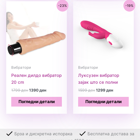
-23%
-19%
Вибратори
Вибратори
Реален дилдо вибратор
Луксузен вибратор
20 cm
зајак што се полни
Original
Current
Original
Current
1799
ден
1390
ден
1599
ден
1299
ден
price
price
price
price
was:
is:
was:
is:
Погледни детали
Погледни детали
1799 ден.
1390 ден.
1599 ден.
1299 ден.
Брза и дискретна испорака
Бесплатна достава за