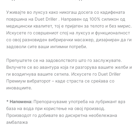
Уживајте во луксуз како никогаш досега со кадифената
површина на Duet Driller . Направен од 100% силикон од
медицински квалитет, тој е пријатен за телото и без мирис.
Искусете го совршениот спој на луксуз и функционалност
со овој разновиден вибрирачки масажер, дизајниран да ги
задоволи сите ваши интимни потреби.
Препуштете се на задоволството што го заслужувате.
Вклучете се во авантура која ги разгорува вашите желби и
ги воздигнува вашите сетила. Искусете го Duet Driller
Премиум вибраторот – каде страста се среќава со
иновациите.
* Напомена:
Препорачуваме употреба на лубрикант врз
база на вода при користење на овој производ.
Производот го добивате во дискретна необележана
амбалажа