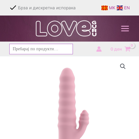
Skip
Брза и дискретна испорака
MK
EN
to
content
Барај
0
ден
за: