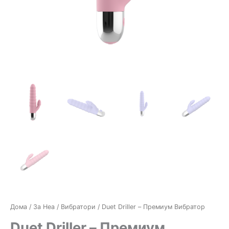
Дома
/
За Неа
/
Вибратори
/ Duet Driller – Премиум Вибратор
Duet Driller – Премиум