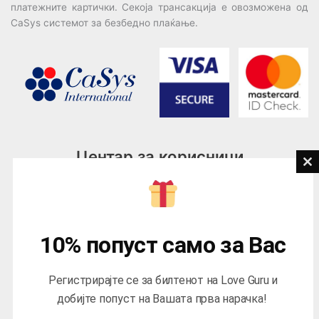
платежните картички. Секоја трансакција е овозможена од
CaSys системот за безбедно плаќање.
Центар за корисници
Cl
th
Тел:
076945497; 076945498
mo
Email:
contact@loveguru.mk
Пон – Пет: 10-21
10% попуст само за Вас
Саб – Нед: 10-18
Регистрирајте се за билтенот на Love Guru и
добијте попуст на Вашата прва нарачка!