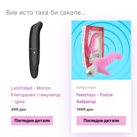
Вие исто така би сакале…
Вибратори
LateToBed – Morton
Клиторален стимулатор
Feelztoys – Fonzie
– Црна
Вибратор
499
ден
1999
ден
Погледни детали
Погледни детали