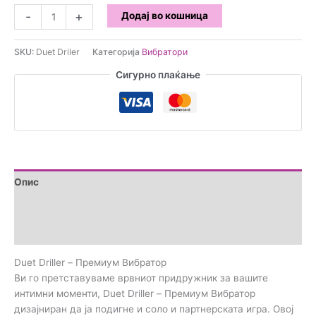
Duet
-
+
Додај во кошница
Driller
-
SKU:
Duet Driler
Категорија
Вибратори
Премиум
Вибратор
Сигурно плаќање
количина
Опис
Дополнителни информации
Прегледи (0)
Duet Driller – Премиум Вибратор
Ви го претставуваме врвниот придружник за вашите
интимни моменти, Duet Driller – Премиум Вибратор
дизајниран да ја подигне и соло и партнерската игра. Овој