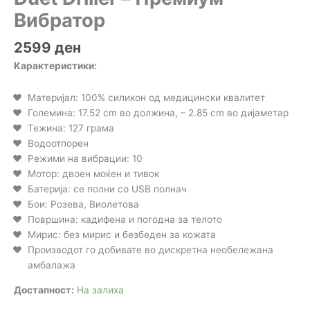
Вибратор
2599
ден
Карактеристики:
Материјал: 100% силикон од медицински квалитет
Големина: 17.52 cm во должина, – 2.85 cm во дијаметар
Тежина: 127 грама
Водоотпорен
Режими на вибрации: 10
Мотор: двоен моќен и тивок
Батерија: се полни со USB полнач
Бои: Розева, Виолетова
Површина: кадифена и погодна за телото
Мирис: без мирис и безбеден за кожата
Производот го добивате во дискретна необележана
амбалажа
Достапност:
На залиха