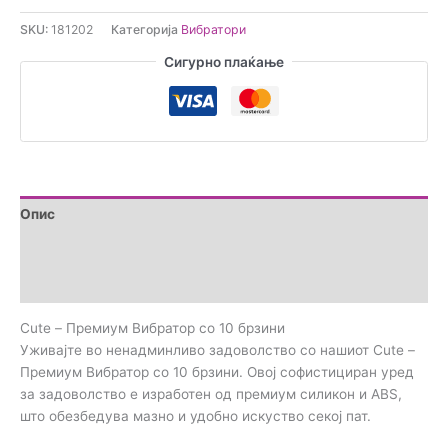
Премиум
SKU:
181202
Категорија
Вибратори
Вибратор
со
Сигурно плаќање
10
брзини
количина
Опис
Дополнителни информации
Прегледи (0)
Cute – Премиум Вибратор со 10 брзини
Уживајте во ненадминливо задоволство со нашиот Cute –
Премиум Вибратор со 10 брзини. Овој софистициран уред
за задоволство е изработен од премиум силикон и ABS,
што обезбедува мазно и удобно искуство секој пат.