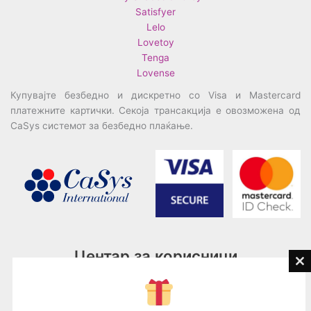
Satisfyer
Lelo
Lovetoy
Tenga
Lovense
Купувајте безбедно и дискретно со Visa и Mastercard
платежните картички. Секоја трансакција е овозможена од
CaSys системот за безбедно плаќање.
Центар за корисници
Cl
th
Тел:
076945497; 076945498
mo
Email:
contact@loveguru.mk