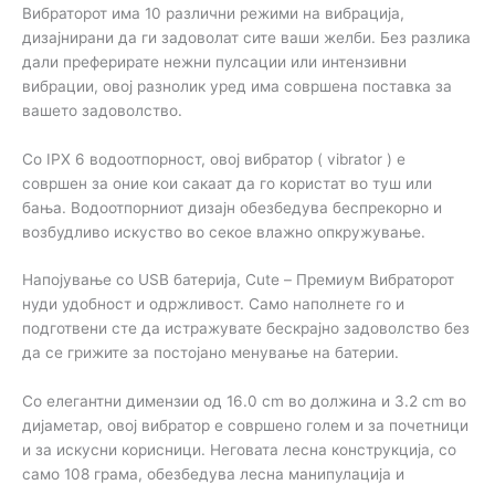
Вибраторот има 10 различни режими на вибрација,
дизајнирани да ги задоволат сите ваши желби. Без разлика
дали преферирате нежни пулсации или интензивни
вибрации, овој разнолик уред има совршена поставка за
вашето задоволство.
Со IPX 6 водоотпорност, овој вибратор ( vibrator ) е
совршен за оние кои сакаат да го користат во туш или
бања. Водоотпорниот дизајн обезбедува беспрекорно и
возбудливо искуство во секое влажно опкружување.
Напојување со USB батерија, Cute – Премиум Вибраторот
нуди удобност и одржливост. Само наполнете го и
подготвени сте да истражувате бескрајно задоволство без
да се грижите за постојано менување на батерии.
Со елегантни димензии од 16.0 cm во должина и 3.2 cm во
дијаметар, овој вибратор е совршено голем и за почетници
и за искусни корисници. Неговата лесна конструкција, со
само 108 грама, обезбедува лесна манипулација и