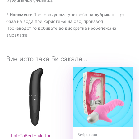
максимално уживање.
* Напомена:
Препорачуваме употреба на лубрикант врз
база на вода при користење на овој производ.
Производот го добивате во дискретна необележана
амбалажа
Вие исто така би сакале…
Вибратори
LateToBed – Morton