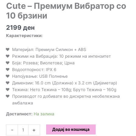
Cute – Премиум Вибратор со
10 брзини
2199
ден
Карактеристики:
Материјал: Премиум Силикон + ABS
Режими на Вибрација: 10 режими на интензитет
Боја: Розева; Виолетова; Црна
Водоотпорност: IPX 6
Напојување: USB Полнење
Димензии: 16.0 cm (Должина) x 3.2 cm (Дијаметар)
Тежина: Нето Тежина – 108g; Бруто Тежина – 160g
Производот го добивате во дискретна необележана
амбалажа
Достапност:
На залиха
Cute
-
+
Додај во кошница
-