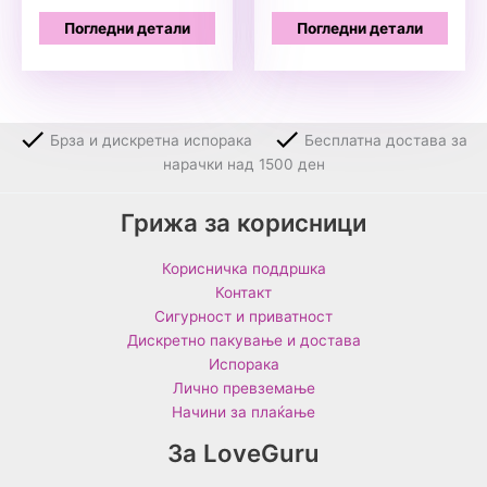
price
price
was:
is:
Погледни детали
Погледни детали
1599 ден.
1299 ден.
Брза и дискретна испорака
Бесплатна достава за
нарачки над 1500 ден
Грижа за корисници
Корисничка поддршка
Контакт
Сигурност и приватност
Дискретно пакување и достава
Испорака
Лично превземање
Начини за плаќање
За LoveGuru