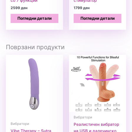
со 7 функции
стимулатор
2599
ден
1799
ден
Погледни детали
Погледни детали
Поврзани продукти
Вибратори
Вибратори
Реалистичен вибратор
Vibe Therapy – Sutra
на USB и далечинско