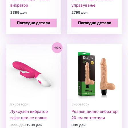
вибратор
управување
2399
ден
2799
ден
Погледни детали
Погледни детали
-19%
Вибратори
Вибратори
Луксузен вибратор
Реален дилдо вибратор
зајак што се полни
20 см со тестиси
Original
Current
1599
ден
1299
ден
999
ден