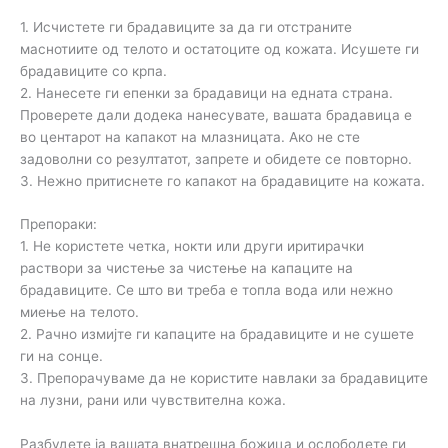
1. Исчистете ги брадавиците за да ги отстраните
маснотиите од телото и остатоците од кожата. Исушете ги
брадавиците со крпа.
2. Нанесете ги епенки за брадавици на едната страна.
Проверете дали додека нанесувате, вашата брадавица е
во центарот на капакот на млазницата. Ако не сте
задоволни со резултатот, запрете и обидете се повторно.
3. Нежно притиснете го капакот на брадавиците на кожата.
Препораки:
1. Не користете четка, нокти или други иритирачки
раствори за чистење за чистење на капаците на
брадавиците. Се што ви треба е топла вода или нежно
миење на телото.
2. Рачно измијте ги капаците на брадавиците и не сушете
ги на сонце.
3. Препорачуваме да не користите навлаки за брадавиците
на лузни, рани или чувствителна кожа.
Разбудете ја вашата внатрешна божица и ослободете ги