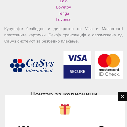
Lelo
Lovetoy
Tenga
Lovense
Купувајте безбедно и дискретно со Visa и Mastercard
платежните картички. Секоја трансакција е овозможена од
CaSys системот за безбедно плаќање.
Центар за корисници
Cl
th
Тел:
076945497; 076945498
mo
Email:
contact@loveguru.mk
Пон – Пет: 10-21