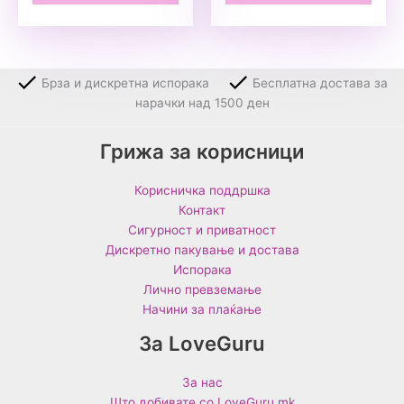
Брза и дискретна испорака
Бесплатна достава за
нарачки над 1500 ден
Грижа за корисници
Корисничка поддршка
Контакт
Сигурност и приватност
Дискретно пакување и достава
Испорака
Лично превземање
Начини за плаќање
За LoveGuru
За нас
Што добивате со LoveGuru.mk