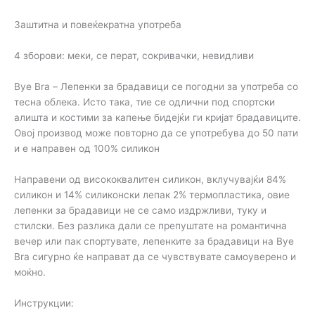
Заштитна и повеќекратна употреба
4 зборови: меки, се перат, сокривачки, невидливи
Bye Bra – Лепенки за брадавици се погодни за употреба со
тесна облека. Исто така, тие се одлични под спортски
алишта и костими за капење бидејќи ги кријат брадавиците.
Овој производ може повторно да се употребува до 50 пати
и е направен од 100% силикон
Направени од висококвалитен силикон, вклучувајќи 84%
силикон и 14% силиконски лепак 2% термопластика, овие
лепенки за брадавици не се само издржливи, туку и
стилски. Без разлика дали се препуштате на романтична
вечер или пак спортувате, лепенките за брадавици на Bye
Bra сигурно ќе направат да се чувствувате самоуверено и
моќно.
Инструкции: