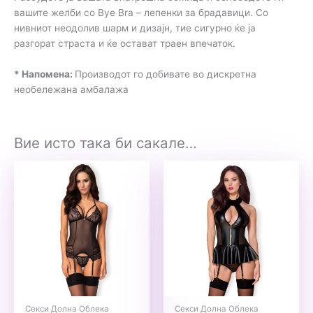
вашите желби со Bye Bra – лепенки за брадавици. Со
нивниот неодолив шарм и дизајн, тие сигурно ќе ја
разгорат страста и ќе остават траен впечаток.
* Напомена:
Производот го добивате во дискретна
необележана амбалажа
Вие исто така би сакале…
Секси Долна Облека
Секси Долна Облека