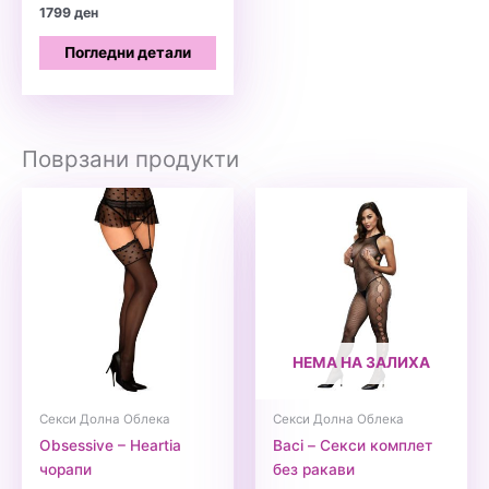
1799
ден
Погледни детали
Поврзани продукти
НЕМА НА ЗАЛИХА
Секси Долна Облека
Секси Долна Облека
Obsessive – Heartia
Baci – Секси комплет
чорапи
без ракави