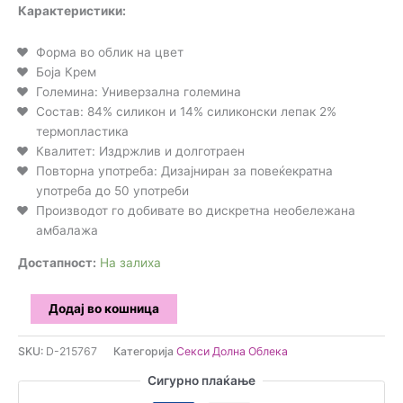
Карактеристики:
Форма во облик на цвет
Боја Крем
Големина: Универзална големина
Состав: 84% силикон и 14% силиконски лепак 2%
термопластика
Квалитет: Издржлив и долготраен
Повторна употреба: Дизајниран за повеќекратна
употреба до 50 употреби
Производот го добивате во дискретна необележана
амбалажа
Достапност:
На залиха
Bye
Додај во кошница
Bra
-
SKU:
D-215767
Категорија
Секси Долна Облека
Лепенки
Сигурно плаќање
за
брадавици