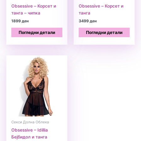
Obsessive – Корсет и
Obsessive – Корсет и
танга – чипка
танга
1899
ден
3499
ден
Погледни детали
Погледни детали
Секси Долна Облека
Obsessive – Idillia
Бејбидол и танга