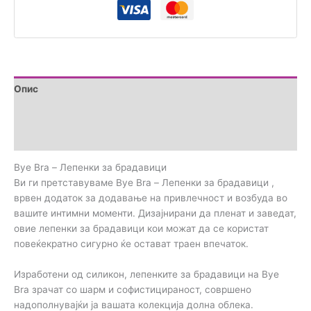
количина
Опис
Дополнителни информации
Прегледи (0)
Bye Bra – Лепенки за брадавици
Ви ги претставуваме Bye Bra – Лепенки за брадавици ,
врвен додаток за додавање на привлечност и возбуда во
вашите интимни моменти. Дизајнирани да пленат и заведат,
овие лепенки за брадавици кои можат да се користат
повеќекратно сигурно ќе остават траен впечаток.
Изработени од силикон, лепенките за брадавици на Bye
Bra зрачат со шарм и софистицираност, совршено
надополнувајќи ја вашата колекција долна облека.