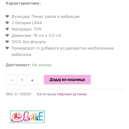
Карактеристики :
Функција: Пенис ракав и вибрации
3 батерии LR44
Материјал: TPR
Димензии: 18 cm x 3,5 cm
100% без фталати
Производот го добивате во дискретна необележана
амбалажа
Достапност:
На залиха
Baile
-
+
Додај во кошница
-
Brave
SKU:
D-199981
Категорија
Навлаки за пенис
Вибрирачка
навлака
за
пенис
количина