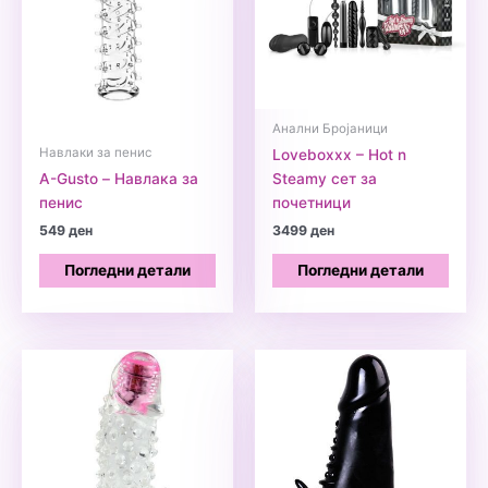
Анални Бројаници
Навлаки за пенис
Loveboxxx – Hot n
A-Gusto – Навлака за
Steamy сет за
пенис
почетници
549
ден
3499
ден
Погледни детали
Погледни детали