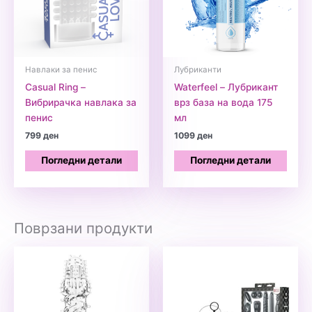
Навлаки за пенис
Лубриканти
Casual Ring –
Waterfeel – Лубрикант
Вибрирачка навлака за
врз база на вода 175
пенис
мл
799
ден
1099
ден
Погледни детали
Погледни детали
Поврзани продукти