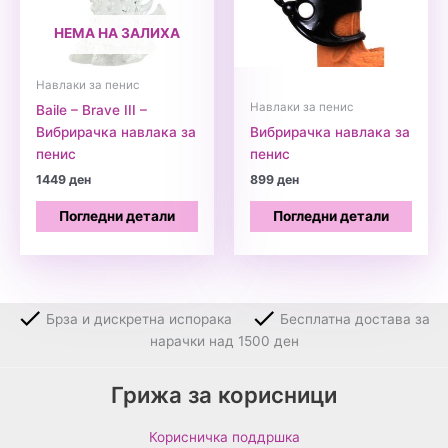
НЕМА НА ЗАЛИХА
Навлаки за пенис
Навлаки за пенис
Baile – Brave III –
Вибрирачка навлака за
Вибрирачка навлака за
пенис
пенис
1449
ден
899
ден
Погледни детали
Погледни детали
Брза и дискретна испорака
Бесплатна достава за
нарачки над 1500 ден
Грижа за корисници
Корисничка поддршка