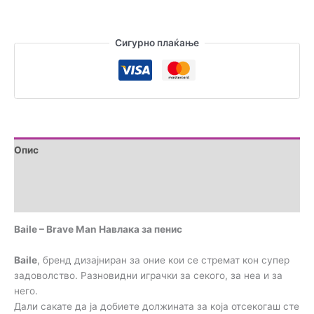
Сигурно плаќање
Опис
Brand
Прегледи (0)
Baile – Brave Man Навлака за пенис
Baile
, бренд дизајниран за оние кои се стремат кон супер
задоволство. Разновидни играчки за секого, за неа и за
него.
Дали сакате да ја добиете должината за која отсекогаш сте