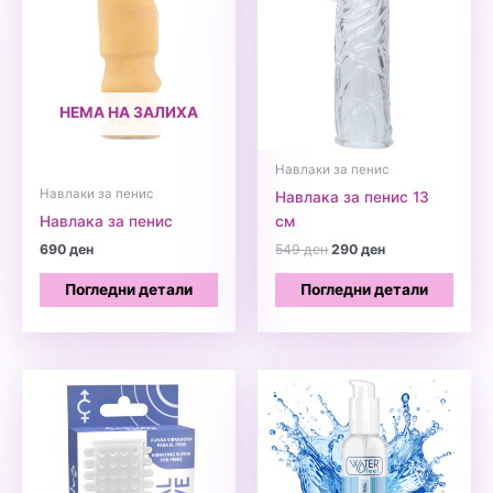
НЕМА НА ЗАЛИХА
Навлаки за пенис
Навлаки за пенис
Навлака за пенис 13
Навлака за пенис
см
Original
Current
690
ден
549
ден
290
ден
price
price
was:
is:
Погледни детали
Погледни детали
549 ден.
290 ден.