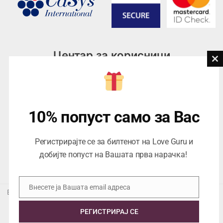
Центар за корисници
Cl
th
Тел:
076945497; 076945498
mo
Email:
contact@loveguru.mk
Пон – Пет: 10-21
10% попуст само за Вас
Саб – Нед: 10-18
Регистрирајте се за билтенот на Love Guru и
добијте попуст на Вашата прва нарачка!
Внесете ја Вашата email адреса
Email
Еуропеан Траде Дооел Скопје, Варшавска 5/1 -5, 1000 Скопје,
ЕДБ 4057021558024
РЕГИСТРИРАЈ СЕ