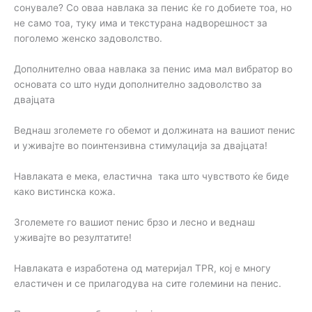
сонувале? Со оваа навлака за пенис ќе го добиете тоа, но
не само тоа, туку има и текстурана надворешност за
поголемо женско задоволство.
Дополнително оваа навлака за пенис има мал вибратор во
основата со што нуди дополнително задоволство за
двајцата
Веднаш зголемете го обемот и должината на вашиот пенис
и уживајте во поинтензивна стимулација за двајцата!
Навлаката е мека, еластична така што чувството ќе биде
како вистинска кожа.
Зголемете го вашиот пенис брзо и лесно и веднаш
уживајте во резултатите!
Навлаката е изработена од материјал TPR, кој е многу
еластичен и се прилагодува на сите големини на пенис.