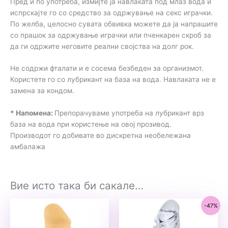
Пред и по употреба, измијте ја навлаката под млаз вода и
испрскајте го со средство за одржување на секс играчки.
По желба, целосно сувата обвивка можете да ја напрашите
со прашок за одржување играчки или пченкарен скроб за
да ги одржите неговите реални својства на долг рок.
Не содржи фталати и е сосема безбеден за организмот.
Користете го со лубрикант на база на вода. Навлаката не е
замена за кондом.
* Напомена:
Препорачуваме употреба на лубрикант врз
база на вода при користење на овој прозивод.
Производот го добивате во дискретна необележана
амбалажа
Вие исто така би сакале…
-47%