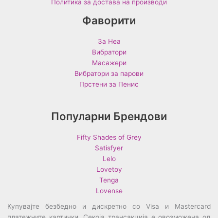
Политика за достава на производи
Фаворити
За Неа
Вибратори
Масажери
Вибратори за парови
Прстени за Пенис
Популарни Брендови
Fifty Shades of Grey
Satisfyer
Lelo
Lovetoy
Tenga
Lovense
Купувајте безбедно и дискретно со Visa и Mastercard
платежните картички. Секоја трансакција е овозможена од