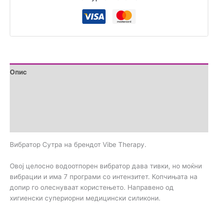
Опис
Дополнителни информации
Brand
Прегледи (0)
Вибратор Сутра на брендот Vibe Therapy.
Овој целосно водоотпорен вибратор дава тивки, но моќни
вибрации и има 7 програми со интензитет. Копчињата на
допир го олеснуваат користењето. Направено од
хигиенски супериорни медицински силикони.