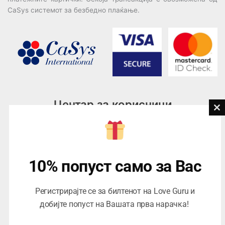
CaSys системот за безбедно плаќање.
Центар за корисници
Cl
th
Тел:
076945497; 076945498
mo
Email:
contact@loveguru.mk
Пон – Пет: 10-21
10% попуст само за Вас
Саб – Нед: 10-18
Регистрирајте се за билтенот на Love Guru и
добијте попуст на Вашата прва нарачка!