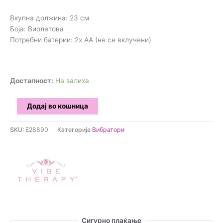
Вкупна должина: 23 см
Боја: Виолетова
Потребни батерии: 2x AA (не се вклучени)
Достапност:
На залиха
Vibe
Додај во кошница
Therapy
-
SKU:
E28890
Категорија
Вибратори
Sutra
вибратор
количина
Сигурно плаќање