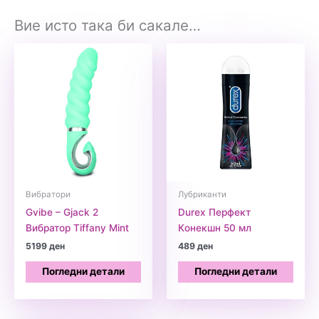
Вие исто така би сакале…
Вибратори
Лубриканти
Gvibe – Gjack 2
Durex Перфект
Вибратор Tiffany Mint
Кoнекшн 50 мл
5199
ден
489
ден
Погледни детали
Погледни детали