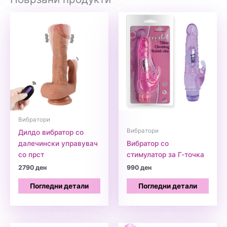
Вибратори
Вибратори
Дилдо вибратор со
далечински управувач
Вибратор со
со прст
стимулатор за Г-точка
2790
ден
990
ден
Погледни детали
Погледни детали