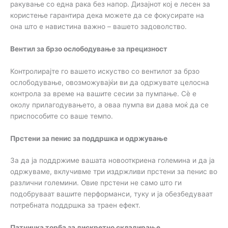
ракување со една рака без напор. Дизајнот кој е лесен за
користење гарантира дека можете да се фокусирате на
она што е навистина важно – вашето задоволство.
Вентил за брзо ослободување за прецизност
Контролирајте го вашето искуство со вентилот за брзо
ослободување, овозможувајќи ви да одржувате целосна
контрола за време на вашите сесии за пумпање. Сè е
околу прилагодувањето, а оваа пумпа ви дава моќ да се
приспособите со ваше темпо.
Прстени за пенис за поддршка и одржување
За да ја поддржиме вашата новооткриена големина и да ја
одржуваме, вклучивме три издржливи прстени за пенис во
различни големини. Овие прстени не само што ги
подобруваат вашите перформанси, туку и ја обезбедуваат
потребната поддршка за траен ефект.
Патничка торба за дискретно складирање