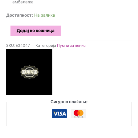
амбалажа
Достапност:
На залиха
Size
Додај во кошница
Up
-
SKU:
E34047
Категорија
Пумпи за пенис
Rechargeable
Пумпа
за
пенис
количина
Сигурно плаќање