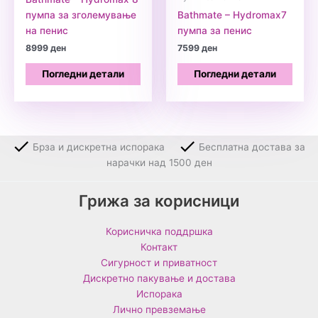
пумпа за зголемување
Bathmate – Hydromax7
на пенис
пумпа за пенис
8999
ден
7599
ден
Погледни детали
Погледни детали
Брза и дискретна испорака
Бесплатна достава за
нарачки над 1500 ден
Грижа за корисници
Корисничка поддршка
Контакт
Сигурност и приватност
Дискретно пакување и достава
Испорака
Лично превземање