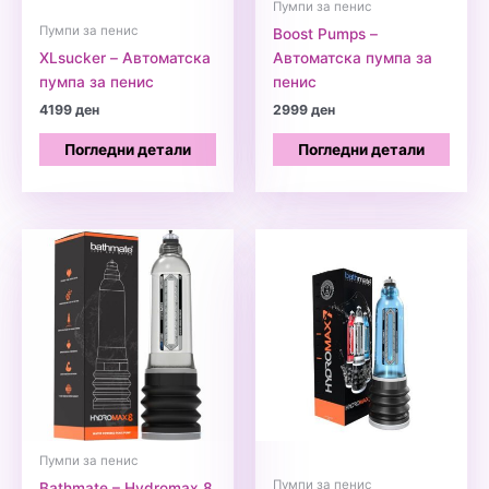
Пумпи за пенис
Пумпи за пенис
Boost Pumps –
XLsucker – Автоматска
Автоматска пумпа за
пумпа за пенис
пенис
4199
ден
2999
ден
Погледни детали
Погледни детали
Пумпи за пенис
Пумпи за пенис
Bathmate – Hydromax 8