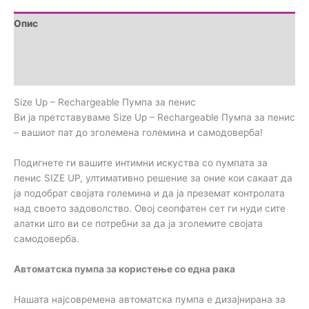
Опис
Brand
Прегледи (0)
Size Up – Rechargeable Пумпа за пенис
Ви ја претставуваме Size Up – Rechargeable Пумпа за пенис
– вашиот пат до зголемена големина и самодоверба!
Подигнете ги вашите интимни искуства со пумпата за
пенис SIZE UP, ултимативно решение за оние кои сакаат да
ја подобрат својата големина и да ја преземат контролата
над своето задоволство. Овој сеопфатен сет ги нуди сите
алатки што ви се потребни за да ја зголемите својата
самодоверба.
Автоматска пумпа за користење со една рака
Нашата најсовремена автоматска пумпа е дизајнирана за