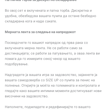
Во овој сет е вклучената и патна торба. Дискретна и
удобна, обезбедува вашата пумпа да остане безбедно
складирана кога и каде сакате.
Мерната лента за следење на напредокот
Посведочете го вашиот напредок од прва рака со
вклучената мерна лента. Не се работи само за
дестинацијата; се работи за патувањето, а оваа лента ви
помага да го измерите секој чекор од вашето
подобрување.
Надградете ја вашата игра за задоволство, зајакнете ја
вашата самодоверба со SIZE UP со пумпа за пенис на
полнење. Откријте ја моќта на големината и контролата и
гледајте како вашите интимни моменти достигнуваат нови
височини на задоволство.
Наполнете, подмладете и редефинирајте го вашето