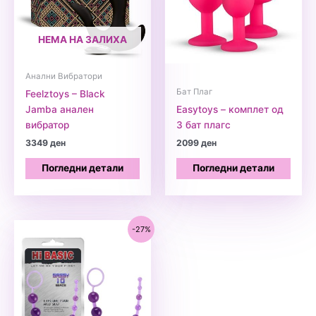
НЕМА НА ЗАЛИХА
Анални Вибратори
Бат Плаг
Feelztoys – Black
Jamba анален
Easytoys – комплет од
вибратор
3 бат плагс
3349
ден
2099
ден
Погледни детали
Погледни детали
-27%