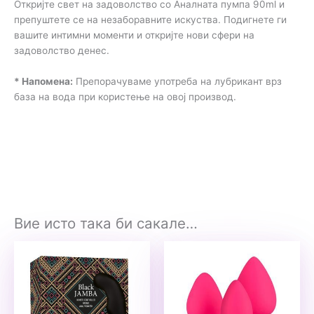
Откријте свет на задоволство со Аналната пумпа 90ml и
препуштете се на незаборавните искуства. Подигнете ги
вашите интимни моменти и откријте нови сфери на
задоволство денес.
* Напомена:
Препорачуваме употреба на лубрикант врз
база на вода при користење на овој производ.
Вие исто така би сакале…