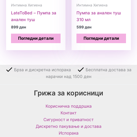
Интимна Хигиена
Интимна Хигиена
LateToBed – Пумпа за
Пумпа за анален туш
анален туш
310 мл
899
ден
599
ден
Погледни детали
Погледни детали
Брза и дискретна испорака
Бесплатна достава за
нарачки над 1500 ден
Грижа за корисници
Корисничка поддршка
Контакт
Сигурност и приватност
Дискретно пакување и достава
Испорака