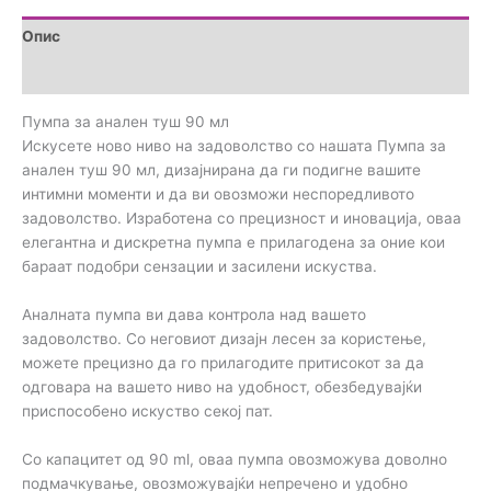
Опис
Прегледи (0)
Пумпа за анален туш 90 мл
Искусете ново ниво на задоволство со нашата Пумпа за
анален туш 90 мл, дизајнирана да ги подигне вашите
интимни моменти и да ви овозможи неспоредливото
задоволство. Изработена со прецизност и иновација, оваа
елегантна и дискретна пумпа е прилагодена за оние кои
бараат подобри сензации и засилени искуства.
Аналната пумпа ви дава контрола над вашето
задоволство. Со неговиот дизајн лесен за користење,
можете прецизно да го прилагодите притисокот за да
одговара на вашето ниво на удобност, обезбедувајќи
приспособено искуство секој пат.
Со капацитет од 90 ml, оваа пумпа овозможува доволно
подмачкување, овозможувајќи непречено и удобно