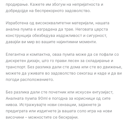
продирање. Кажете им збогум на непријатноста и
добредојде на беспрекорното задоволство.
Изработена од висококвалитетни материјали, нашата
анална пумпа е изградена да трае. Неговата цврста
конструкција обезбедува издржливост и сигурност,
давајќи ви мир во вашите најинтимни моменти.
Елегантна и компактна, оваа пумпа може да се пофали со
дискретен дизајн, што го прави лесен за складирање и
транспорт. Без разлика дали сте дома или сте во движење,
можете да уживате во задоволство секогаш и каде и да ви
погоди расположението.
Без разлика дали сте почетник или искусен ентузијаст,
Аналната пумпа 90ml е погодна за корисници од сите
нивоа. Истражувајте нови сензации, зајакнете ја
предиграта или издигнете ја вашата соло игра на нови
височини – можностите се бескрајни.