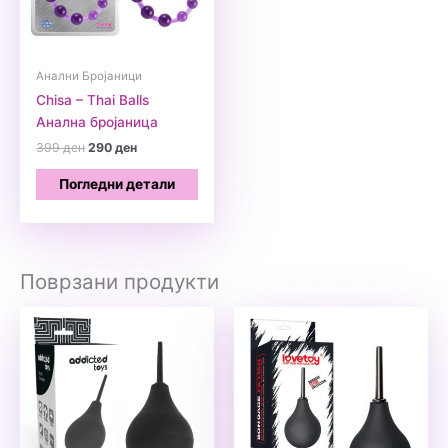
Анални Бројаници
Chisa – Thai Balls
Анална бројаница
Original
Current
399
ден
290
ден
price
price
was:
is:
Погледни детали
399 ден.
290 ден.
Поврзани продукти