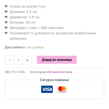
Пумпа за анален туш
Должина: 5,5 см
Дијаметар: 0,8 см
Волумен: 90 ml
Материјал: Гума + ABS пластика
Производот го добивате во дискретна необележана
амбалажа
Достапност:
На залиха
Пумпа
-
+
Додај во кошница
за
анален
SKU:
PL-90ML
Категорија
Интимна Хигиена
туш
90
Сигурно плаќање
мл
количина