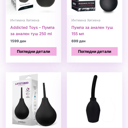
Интимна Хигиена
Интимна Хигиена
Addicted Toys – Пумпа
Пумпа за анален туш
за анален туш 250 ml
155 мл
1599
ден
699
ден
Погледни детали
Погледни детали