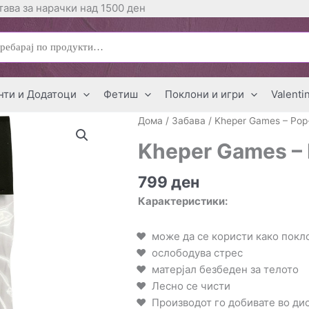
ава за нарачки над 1500 ден
ај
нти и Додатоци
Фетиш
Поклони и игри
Valenti
Дома
/
Забава
/ Kheper Games – Pop
Kheper Games – 
799
ден
Карактеристики:
може да се користи како покл
ослободува стрес
матерјал безбеден за телото
Лесно се чисти
Производот го добивате во д