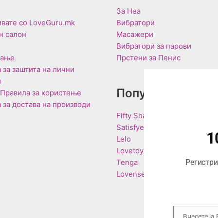
За Неа
вате со LoveGuru.mk
Вибратори
н салон
Масажери
Вибратори за парови
вање
Прстени за Пенис
 за заштита на лични
и
Популарни Брен
 Правила за користење
 за достава на производи
Fifty Shades of Grey
Satisfyer
1
Lelo
Lovetoy
Tenga
Регистрир
Lovense
Внесете ја