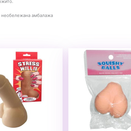
ожито.
а необележана амбалажа