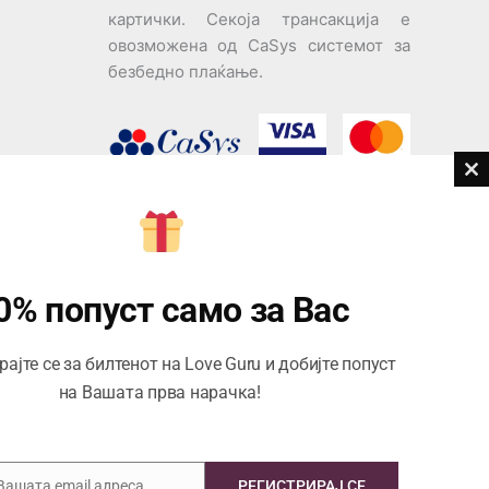
картички. Секоја трансакција е
овозможена од CaSys системот за
безбедно плаќање.
Cl
th
дови
m
Центар за корисници
Тел:
076945497; 076945498
0% попуст само за Вас
Email:
contact@loveguru.mk
ајте се за билтенот на Love Guru и добијте попуст
Пон – Пет: 10-21
на Вашата прва нарачка!
Саб – Нед: 10-18
 Вашата email адреса
РЕГИСТРИРАЈ СЕ