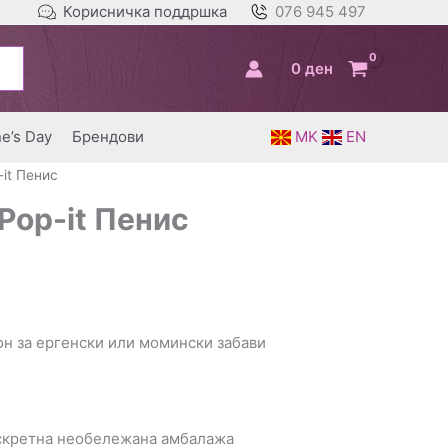
Корисничка поддршка
076 945 497
0
ден
ne’s Day
Брендови
MK
EN
-it Пенис
Pop-it Пенис
он за ергенски или момински забави
искретна необележана амбалажа