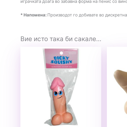
играчката доаѓа во забавна форма на пенис со вин
* Напомена:
Производот го добивате во дискретн
Вие исто така би сакале…