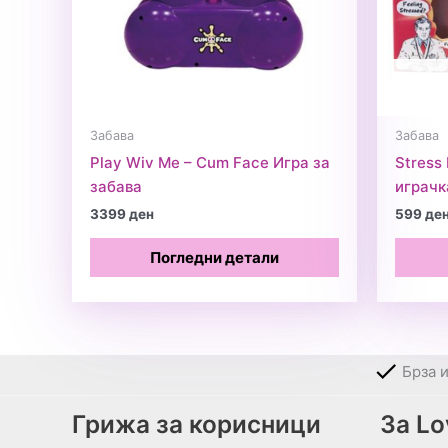
Забава
Забава
Play Wiv Me – Cum Face Игра за
Stress
забава
играчк
3399
ден
599
де
Погледни детали
Брза 
Грижа за корисници
За L