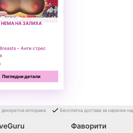
НЕМА НА ЗАЛИХА
 Breasts – Анти стрес
а
н
Погледни детали
и дискретна испорака
Бесплатна достава за нарачки на
oveGuru
Фаворити