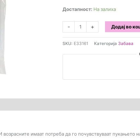
Достапност:
На залиха
Kheper
-
+
Додај во к
Games
-
SKU:
E33161
Категорија
Забава
Pop-
it
Пенис
количина
)
 И возрасните имаат потреба да го почувствуваат пукањето н