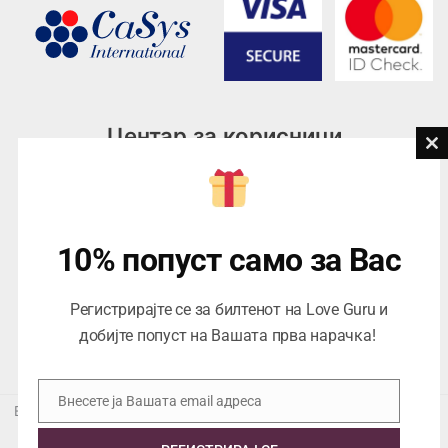
Центар за корисници
Cl
th
Тел:
076945497; 076945498
mo
Email:
contact@loveguru.mk
Пон – Пет: 10-21
10% попуст само за Вас
Саб – Нед: 10-18
Регистрирајте се за билтенот на Love Guru и
добијте попуст на Вашата прва нарачка!
Внесете ја Вашата email адреса
Email
Еуропеан Траде Дооел Скопје, Варшавска 5/1 -5, 1000 Скопје,
ЕДБ 4057021558024