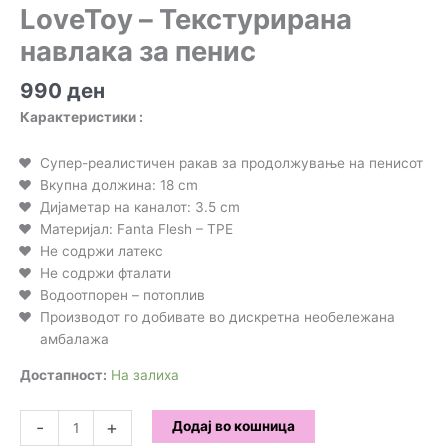
LoveToy – Текстурирана
навлака за пенис
990
ден
Карактеристики :
Супер-реалистичен ракав за продолжување на пенисот
Вкупна должина: 18 cm
Дијаметар на каналот: 3.5 cm
Материјал: Fanta Flesh – TPE
Не содржи латекс
Не содржи фталати
Водоотпорен – потоплив
Производот го добивате во дискретна необележана
амбалажа
Достапност:
На залиха
LoveToy
-
+
Додај во кошница
-