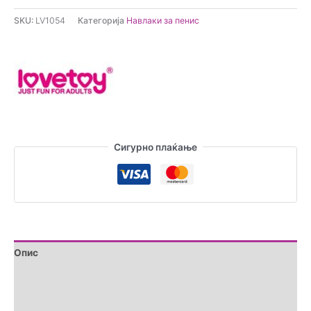
Текстурирана
SKU:
LV1054
Категорија
Навлаки за пенис
навлака
за
пенис
количина
Сигурно плаќање
Опис
Дополнителни информации
Brand