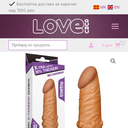
Skip
Бесплатна достава за нарачки
MK
EN
to
над 1500 ден
content
Барај
0
ден
за: