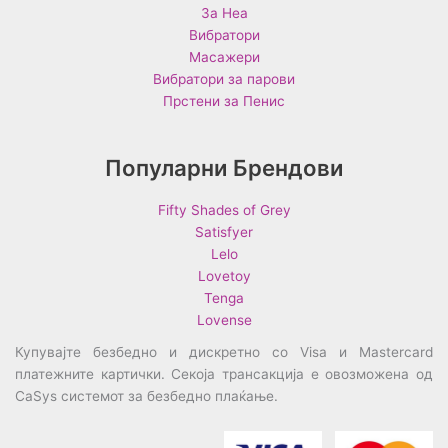
За Неа
Вибратори
Масажери
Вибратори за парови
Прстени за Пенис
Популарни Брендови
Fifty Shades of Grey
Satisfyer
Lelo
Lovetoy
Tenga
Lovense
Купувајте безбедно и дискретно со Visa и Mastercard
платежните картички. Секоја трансакција е овозможена од
CaSys системот за безбедно плаќање.