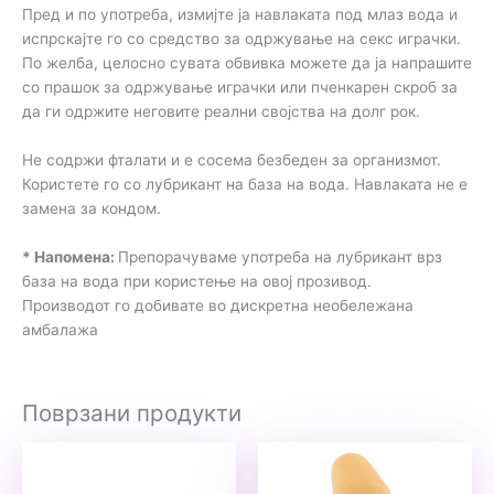
Пред и по употреба, измијте ја навлаката под млаз вода и
испрскајте го со средство за одржување на секс играчки.
По желба, целосно сувата обвивка можете да ја напрашите
со прашок за одржување играчки или пченкарен скроб за
да ги одржите неговите реални својства на долг рок.
Не содржи фталати и е сосема безбеден за организмот.
Користете го со лубрикант на база на вода. Навлаката не е
замена за кондом.
* Напомена:
Препорачуваме употреба на лубрикант врз
база на вода при користење на овој прозивод.
Производот го добивате во дискретна необележана
амбалажа
Поврзани продукти