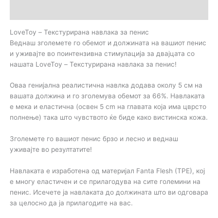
Прегледи (0)
LoveToy – Текстурирана навлака за пенис
Веднаш зголемете го обемот и должината на вашиот пенис
и уживајте во поинтензивна стимулација за двајцата со
нашата LoveToy – Текстурирана навлака за пенис!
Оваа генијална реалистична навлка додава околу 5 см на
вашата должина и го зголемува обемот за 66%. Навлаката
е мека и еластична (освен 5 cm на главата која има цврсто
полнење) така што чувството ќе биде како вистинска кожа.
Зголемете го вашиот пенис брзо и лесно и веднаш
уживајте во резултатите!
Навлаката е изработена од материјал Fanta Flesh (TPE), кој
е многу еластичен и се прилагодува на сите големини на
пенис. Исечете ја навлаката до должината што ви одговара
за целосно да ја прилагодите на вас.