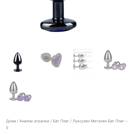
Дома
/
Анални играчки
/
Бат Плаг
/ Луксузен Метален Бат Плаг –
S