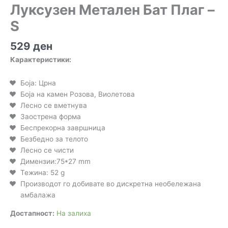
Луксузен Метален Бат Плаг –
S
529
ден
Карактеристики:
Боја: Црна
Боја на камен Розова, Виолетова
Лесно се вметнува
Заострена форма
Беспрекорна завршница
Безбедно за телото
Лесно се чисти
Димензии:75*27 mm
Тежина: 52 g
Производот го добивате во дискретна необележана
амбалажа
Достапност:
На залиха