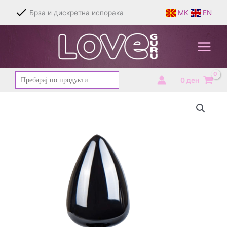
Skip
Брза и дискретна испорака
MK
EN
to
content
Барај
0
ден
за: