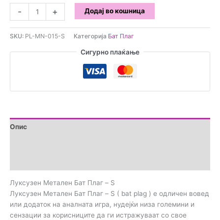
Луксузен
-
+
Додај во кошница
Метален
Бат
SKU:
PL-MN-015-S
Категорија
Бат Плаг
Плаг
-
Сигурно плаќање
S
количина
Опис
Дополнителни информации
Прегледи (0)
Луксузен Метален Бат Плаг – S
Луксузен Метален Бат Плаг – S ( bat plag ) е одличен вовед
или додаток на аналната игра, нудејќи низа големини и
сензации за корисниците да ги истражуваат со свое