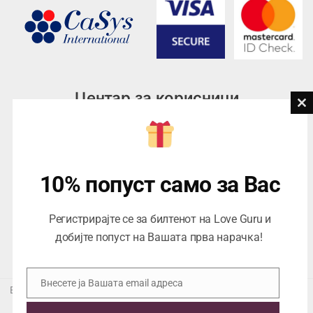
Центар за корисници
Cl
th
Тел:
076945497; 076945498
mo
Email:
contact@loveguru.mk
Пон – Пет: 10-21
10% попуст само за Вас
Саб – Нед: 10-18
Регистрирајте се за билтенот на Love Guru и
добијте попуст на Вашата прва нарачка!
Внесете ја Вашата email адреса
Email
Еуропеан Траде Дооел Скопје, Варшавска 5/1 -5, 1000 Скопје,
ЕДБ 4057021558024