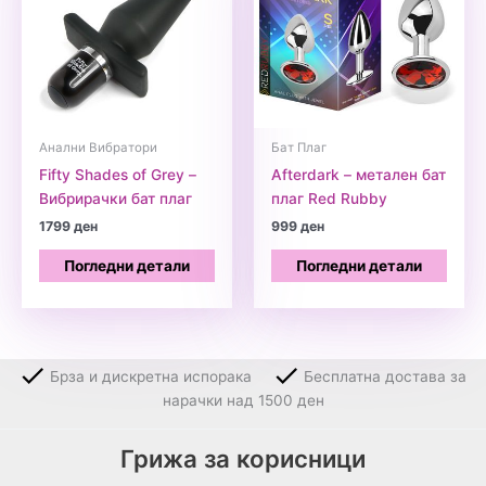
Анални Вибратори
Бат Плаг
Fifty Shades of Grey –
Afterdark – метален бат
Вибрирачки бат плаг
плаг Red Rubby
1799
ден
999
ден
Погледни детали
Погледни детали
Брза и дискретна испорака
Бесплатна достава за
нарачки над 1500 ден
Грижа за корисници