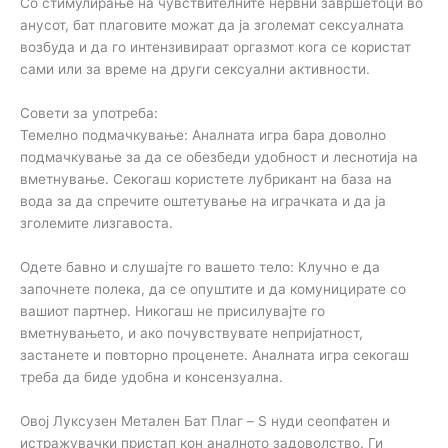
Со стимулирање на чувствителните нервни завршетоци во
анусот, бат плаговите можат да ја зголемат сексуалната
возбуда и да го интензивираат оргазмот кога се користат
сами или за време на други сексуални активности.
Совети за употреба:
Темелно подмачкување: Аналната игра бара доволно
подмачкување за да се обезбеди удобност и леснотија на
вметнување. Секогаш користете лубрикант на база на
вода за да спречите оштетување на играчката и да ја
зголемите лизгавоста.
Одете бавно и слушајте го вашето тело: Клучно е да
започнете полека, да се опуштите и да комуницирате со
вашиот партнер. Никогаш не присилувајте го
вметнувањето, и ако почувствувате непријатност,
застанете и повторно проценете. Аналната игра секогаш
треба да биде удобна и консензуална.
Овој Луксузен Метален Бат Плаг – S нуди сеопфатен и
истражувачки пристап кон аналното задоволство. Ги