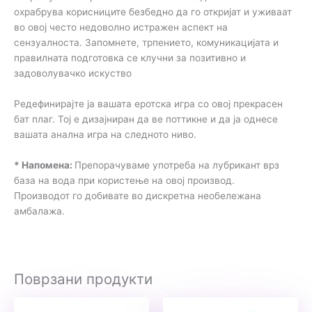
охрабрува корисниците безбедно да го откријат и уживаат
во овој често недоволно истражен аспект на
сензуалноста. Запомнете, трпението, комуникацијата и
правилната подготовка се клучни за позитивно и
задоволувачко искуство
Редефинирајте ја вашата еротска игра со овој прекрасен
бат плаг. Тој е дизајниран да ве поттикне и да ја однесе
вашата анална игра на следното ниво.
* Напомена:
Препорачуваме употреба на лубрикант врз
база на вода при користење на овој производ.
Производот го добивате во дискретна необележана
амбалажа.
Поврзани продукти