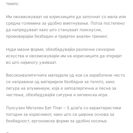
темпо.
Им овозможуваат на корисниците да започнат со мала или
средна големина за удобно вметнување. Потоа постепено
да напредуваат како што стануваат поискусни,
промовирајќи безбеден и пријатен анален тренинг.
Нуди мазни форми, обезбедувајќи различни сензорни
искуства и овозможувајќи им на корисниците да откријат
во што најмногу уживаат.
Висококвалитетните матерјали од кои се изработени често
се направени од материјали безбедни за телото, како
легура на алуминиум, која е хипоалергична и лесна за
чистење, обезбедувајќи сигурна и хигиенска игра.
Луксузен Метален Бат Плаг – S доаѓа со карактеристики
погодни за корисникот, како што се широкa основa за
безбедност, ергономскa форми за удобно носење.