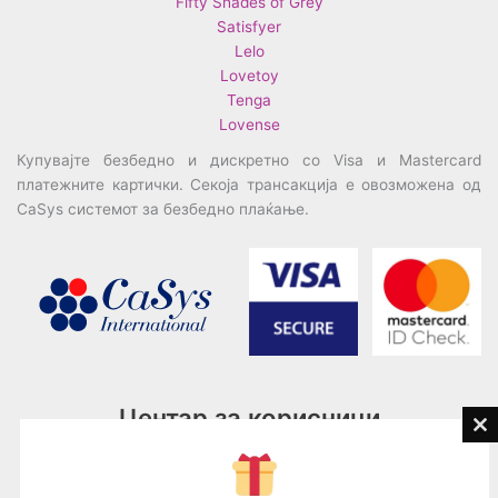
Fifty Shades of Grey
Satisfyer
Lelo
Lovetoy
Tenga
Lovense
Купувајте безбедно и дискретно со Visa и Mastercard
платежните картички. Секоја трансакција е овозможена од
CaSys системот за безбедно плаќање.
Центар за корисници
Cl
th
Тел:
076945497; 076945498
mo
Email:
contact@loveguru.mk