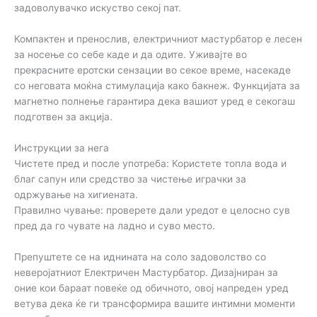
задоволувачко искуство секој пат.
Компактен и пренослив, електричниот мастурбатор е лесен
за носење со себе каде и да одите. Уживајте во
прекрасните еротски сензации во секое време, насекаде
со неговата моќна стимулација како бакнеж. Функцијата за
магнетно полнење гарантира дека вашиот уред е секогаш
подготвен за акција.
Инструкции за нега
Чистете пред и после употреба: Користете топла вода и
благ сапун или средство за чистење играчки за
одржување на хигиената.
Правилно чување: проверете дали уредот е целосно сув
пред да го чувате на ладно и суво место.
Препуштете се на иднината на соло задоволство со
неверојатниот Електричен Мастурбатор. Дизајниран за
оние кои бараат повеќе од обичното, овој напреден уред
ветува дека ќе ги трансформира вашите интимни моменти