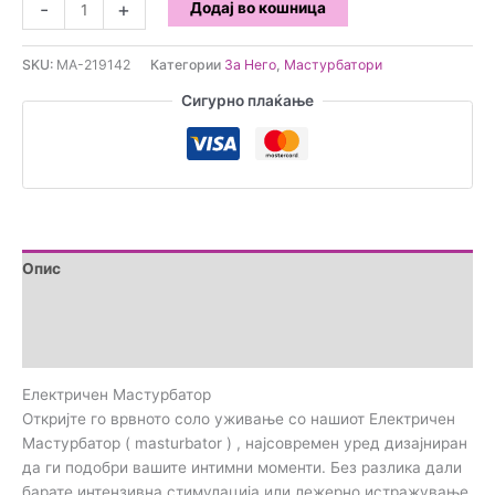
Електричен
-
+
Додај во кошница
Мастурбатор
количина
SKU:
MA-219142
Категории
За Него
,
Мастурбатори
Сигурно плаќање
Опис
Дополнителни информации
Прегледи (0)
Електричен Мастурбатор
Откријте го врвното соло уживање со нашиот Електричен
Мастурбатор ( masturbator ) , најсовремен уред дизајниран
да ги подобри вашите интимни моменти. Без разлика дали
барате интензивна стимулација или лежерно истражување,