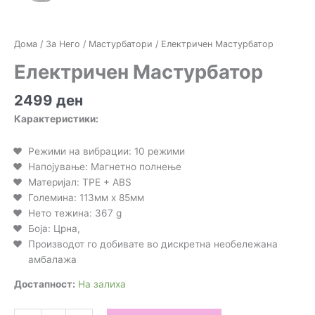
Дома
/
За Него
/
Мастурбатори
/ Електричен Мастурбатор
Електричен Мастурбатор
2499
ден
Карактеристики:
Режими на вибрации: 10 режими
Напојување: Магнетно полнење
Материјал: TPE + ABS
Големина: 113мм x 85мм
Нето тежина: 367 g
Боја: Црна,
Производот го добивате во дискретна необележана
амбалажа
Достапност:
На залиха