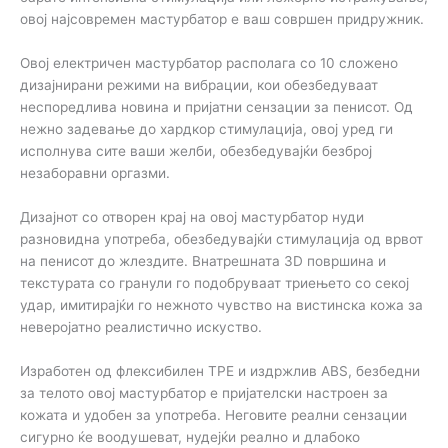
овој најсовремен мастурбатор е ваш совршен придружник.
Овој електричен мастурбатор располага со 10 сложено
дизајнирани режими на вибрации, кои обезбедуваат
неспоредлива новина и пријатни сензации за пенисот. Од
нежно задевање до хардкор стимулација, овој уред ги
исполнува сите ваши желби, обезбедувајќи безброј
незаборавни оргазми.
Дизајнот со отворен крај на овој мастурбатор нуди
разновидна употреба, обезбедувајќи стимулација од врвот
на пенисот до жлездите. Внатрешната 3D површина и
текстурата со гранули го подобруваат триењето со секој
удар, имитирајќи го нежното чувство на вистинска кожа за
неверојатно реалистично искуство.
Изработен од флексибилен TPE и издржлив ABS, безбедни
за телото овој мастурбатор е пријателски настроен за
кожата и удобен за употреба. Неговите реални сензации
сигурно ќе воодушеват, нудејќи реално и длабоко