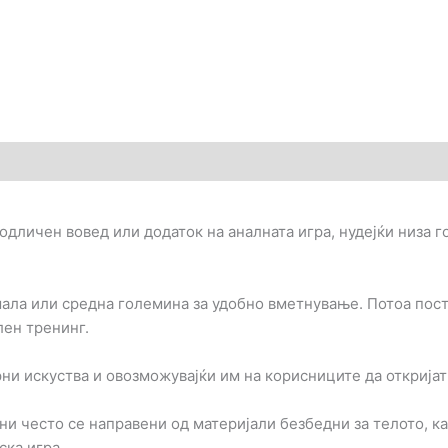
)
 е одличен вовед или додаток на аналната игра, нудејќи низа
ала или средна големина за удобно вметнување. Потоа пост
лен тренинг.
ни искуства и овозможувајќи им на корисниците да откријат 
и често се направени од материјали безбедни за телото, ка
ска игра.