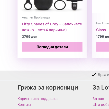
Анални Бројаници
Бат Пла
Fifty Shades of Grey – Започнете
нежно – сет(4 парчиња)
Glass –
3799
ден
1799
де
Погледни детали
Брза 
Грижа за корисници
За L
Корисничка поддршка
За нас
Контакт
Што доби