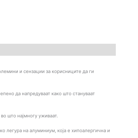
 големини и сензации за корисниците да ги
епено да напредуваат како што стануваат
во што најмногу уживаат.
ко легура на алуминиум, која е хипоалергична и