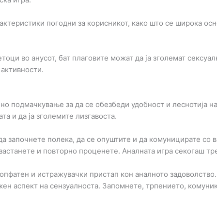
рактеристики погодни за корисникот, како што се широкa ос
ци во анусот, бат плаговите можат да ја зголемат сексуалн
 активности.
но подмачкување за да се обезбеди удобност и леснотија н
та и да ја зголемите лизгавоста.
да започнете полека, да се опуштите и да комуницирате со 
 застанете и повторно проценете. Аналната игра секогаш тр
сеопфатен и истражувачки пристап кон аналното задоволство
жен аспект на сензуалноста. Запомнете, трпението, комуник