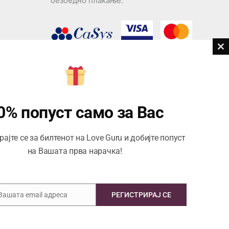
безбедно плаќање.
Cl
th
дови
m
Центар за корисници
Тел:
076945497; 076945498
0% попуст само за Вас
Email:
contact@loveguru.mk
ајте се за билтенот на Love Guru и добијте попуст
Пон – Пет: 10-21
на Вашата прва нарачка!
Саб – Нед: 10-18
 Вашата email адреса
РЕГИСТРИРАЈ СЕ
Copyright © 2026 Love Guru