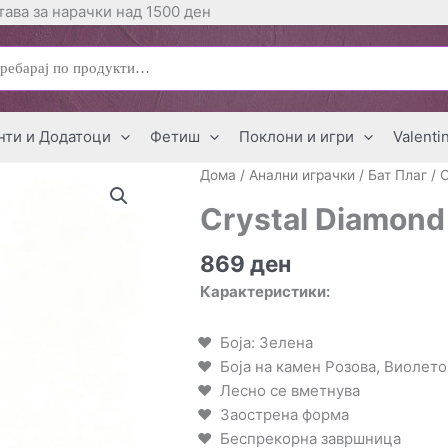
ава за нарачки над 1500 ден
ај
нти и Додатоци
Фетиш
Поклони и игри
Valenti
Дома
/
Анални играчки
/
Бат Плаг
/ 
Crystal Diamond
869
ден
Карактеристики:
Боја: Зелена
Боја на камен Розова, Виолето
Лесно се вметнува
Заострена форма
Беспрекорна завршница