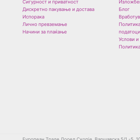
Сигурност и приватност
Изложбе
Дискретно пакување и достава
Блог
Испорака
Вработу
Лично превземање
Политика
Начини за плаќање
податоц
Услови и
Политика
Еуропеан Траде Дооел Скопје, Варшавска 5/1 -5, 1