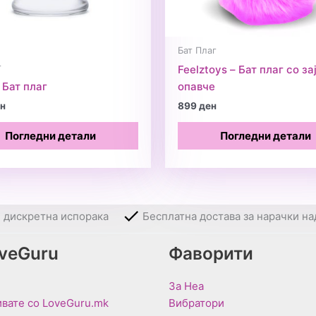
Бат Плаг
г
Feelztoys – Бат плаг со за
 Бат плаг
опавче
н
899
ден
Погледни детали
Погледни детали
и дискретна испорака
Бесплатна достава за нарачки на
oveGuru
Фаворити
За Неа
вате со LoveGuru.mk
Вибратори