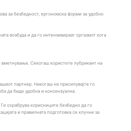
новa за безбедност, ергономскa форми за удобно
ата возбуда и да го интензивираат оргазмот кога
а вметнување. Секогаш користете лубрикант на
вашиот партнер. Никогаш не присилувајте го
еба да биде удобна и консензуална.
. Ги охрабрува корисниците безбедно да го
ацијата и правилната подготовка се клучни за