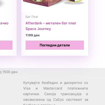
Бат Плаг
јачко
Afterdark – метален бат плаг
Space Journey
1199
ден
Погледни детали
д 1500 ден
Купувајте безбедно и дискретно со
Visa и Mastercard платежните
картички. Секоја трансакција е
овозможена од CaSys системот за