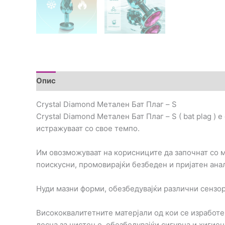
Опис
Дополнителни информации
Прегледи (0
Crystal Diamond Метален Бат Плаг – S
Crystal Diamond Метален Бат Плаг – S ( bat plag )
истражуваат со свое темпо.
Им овозможуваат на корисниците да започнат со м
поискусни, промовирајќи безбеден и пријатен ана
Нуди мазни форми, обезбедувајќи различни сензор
Висококвалитетните матерјали од кои се изработен
лесна за чистење, обезбедувајќи сигурна и хигиен