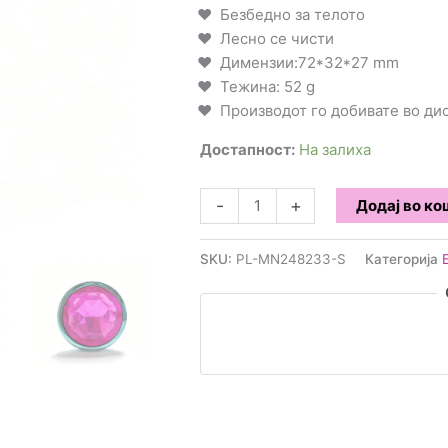
Безбедно за телото
Лесно се чисти
Димензии:72*32*27 mm
Тежина: 52 g
Производот го добивате во д
Достапност:
На залиха
Crystal
-
+
Додај во к
Diamond
Метален
SKU:
PL-MN248233-S
Категорија
Бат
Плаг
-
S
количина