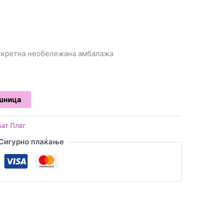
искретна необележана амбалажа
ошница
Бат Плаг
Сигурно плаќање