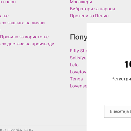
н салон
Масажери
Вибратори за парови
вање
Прстени за Пенис
 за заштита на лични
и
Популарни Брен
 Правила за користење
 за достава на производи
Fifty Shades of Grey
Satisfyer
1
Lelo
Lovetoy
Tenga
Регистрир
Lovense
Внесете ја
Email
000 Скопје, ЕДБ