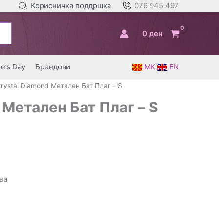
Корисничка поддршка
076 945 497
0
ден
ne’s Day
Брендови
MK
EN
Crystal Diamond Метален Бат Плаг – S
 Метален Бат Плаг – S
ва