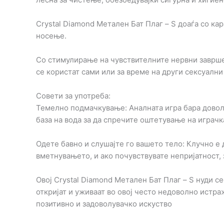
Crystal Diamond Метален Бат Плаг – S доаѓа со ка
носење.
Со стимулирање на чувствителните нервни завршето
се користат сами или за време на други сексуални
Совети за употреба:
Темелно подмачкување: Аналната игра бара довол
база на вода за да спречите оштетување на играчка
Одете бавно и слушајте го вашето тело: Клучно е 
вметнувањето, и ако почувствувате непријатност,
Овој Crystal Diamond Метален Бат Плаг – S нуди 
откријат и уживаат во овој често недоволно истра
позитивно и задоволувачко искуство