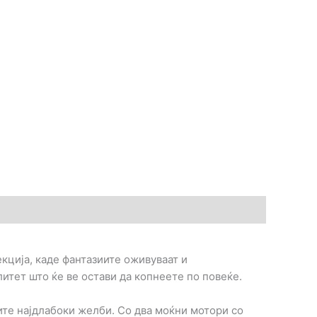
кција, каде фантазиите оживуваат и
итет што ќе ве остави да копнеете по повеќе.
ите најдлабоки желби. Со два моќни мотори со