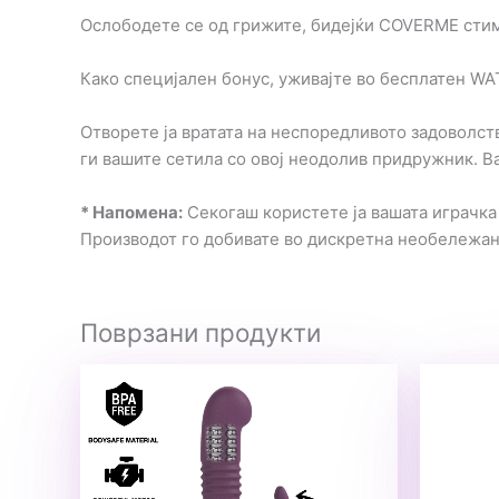
Ослободете се од грижите, бидејќи COVERME стиму
Како специјален бонус, уживајте во бесплатен WA
Отворете ја вратата на неспоредливото задоволст
ги вашите сетила со овој неодолив придружник. В
* Напомена:
Секогаш користете ја вашата играчка 
Производот го добивате во дискретна необележа
Поврзани продукти