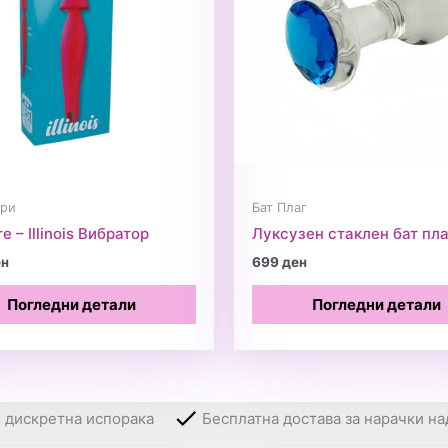
ори
Бат Плаг
e – Illinois Вибратор
Луксузен стаклен бат пла
ен
699
ден
Погледни детали
Погледни детали
и дискретна испорака
Бесплатна достава за нарачки на