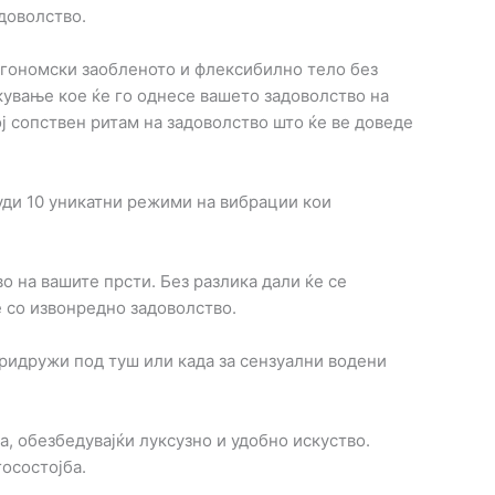
доволство.
ргономски заобленото и флексибилно тело без
кување кое ќе го однесе вашето задоволство на
ј сопствен ритам на задоволство што ќе ве доведе
уди 10 уникатни режими на вибрации кои
 на вашите прсти. Без разлика дали ќе се
е со извонредно задоволство.
придружи под туш или када за сензуални водени
а, обезбедувајќи луксузно и удобно искуство.
госостојба.