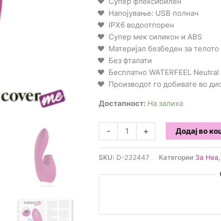
Супер флексибилен
Напојување: USB полнач
IPX6 водоотпорен
Супер мек силикон и ABS
Материјал безбеден за телото
Без фталати
Бесплатно WATERFEEL Neutral 
Производот го добивате во д
Достапност:
На залиха
COVERME
-
+
Додај во к
-
Стимулатор
SKU:
D-232447
Категории
За Неа
за
Г-
точка
и
клиторис