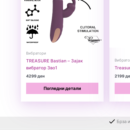
Вибратори
Вибрат
TREASURE Bastian – Зајак
вибратор 3во1
Treasur
4299
ден
2199
д
Погледни детали
Брза 