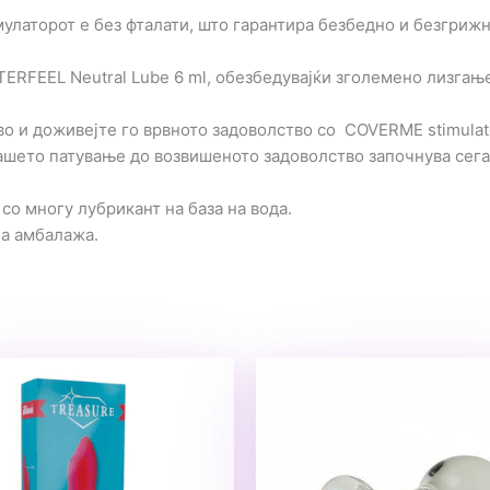
латорот е без фталати, што гарантира безбедно и безгрижн
TERFEEL Neutral Lube 6 ml, обезбедувајќи зголемено лизгањ
во и доживејте го врвното задоволство со COVERME stimulat
ашето патување до возвишеното задоволство започнува сега
со многу лубрикант на база на вода.
на амбалажа.