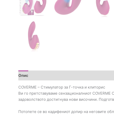
Опис
Дополнителни информации
Прегледи (0
COVERME – Стимулатор за Г-точка и клиторис
Ви го претставуваме сензационалниот COVERME Ст
задоволството достигнува нови височини. Подготве
Потопете се во кадифениот допир на неговите обл