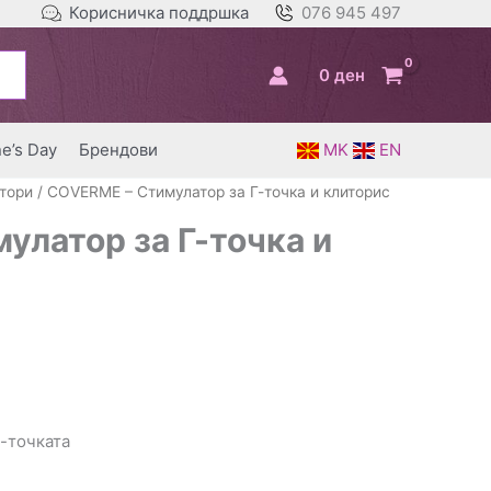
Корисничка поддршка
076 945 497
0
ден
ne’s Day
Брендови
MK
EN
тори
/ COVERME – Стимулатор за Г-точка и клиторис
улатор за Г-точка и
Г-точката