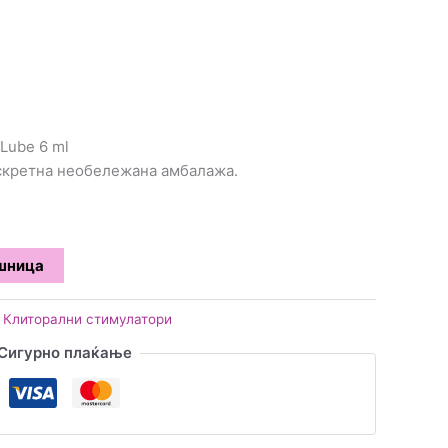
Lube 6 ml
искретна необележана амбалажа.
ошница
,
Клиторални стимулатори
Сигурно плаќање