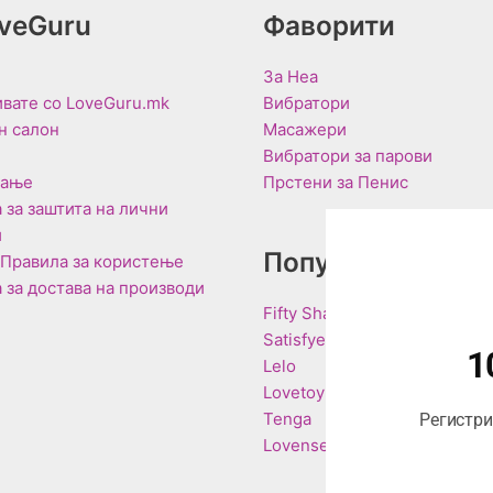
oveGuru
Фаворити
За Неа
вате со LoveGuru.mk
Вибратори
н салон
Масажери
Вибратори за парови
вање
Прстени за Пенис
 за заштита на лични
и
Популарни Брен
 Правила за користење
 за достава на производи
Fifty Shades of Grey
Satisfyer
1
Lelo
Lovetoy
Tenga
Регистрир
Lovense