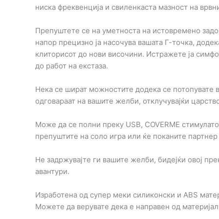
ниска фреквенција и свиленкаста мазност на врвн
Препуштете се на уметноста на истовремено задов
напор прецизно ја насочува вашата Г-точка, доде
клиторисот до нови височини. Истражете ја симфо
до работ на екстаза.
Нека се шират можностите додека се потопувате в
одговараат на вашите желби, отклучувајќи царство
Може да се полни преку USB, COVERME стимулаторо
препуштите на соло игра или ќе поканите партнер
Не задржувајте ги вашите желби, бидејќи овој пре
авантури.
Изработена од супер меки силиконски и ABS матери
Можете да верувате дека е направен од материјали