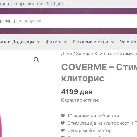
ава за нарачки над 1500 ден
ај
нти и Додатоци
Фетиш
Поклони и игри
Valenti
Дома
/
За Неа
/
Клиторални стимула
COVERME – Стим
клиторис
4199
ден
Карактеристики:
10 начини на вибрации
Стимулација на клиторисот и 
Супер моќен мотор