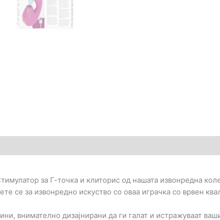
количина
)
имулатор за Г-точка и клиторис од нашата извонредна коле
те се за извонредно искуство со оваа играчка со врвен квал
ини, внимателно дизајнирани да ги галат и истражуваат ваш