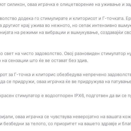
иот силикон, оваа играчка е олицетворение на уживање и за
олство додека го стимулирате и клиторисот и Г-точката. Е
ка другиот крај ужива во нежното, но сепак интензивно вшму
нијата на режими на вибрации и вшмукување, создавајќи сво
о свет на чисто задоволство. Овој разновиден стимулатор н
 на сензации што ќе ве остават без здив.
т за Г-точка и клиторис обезбедува непречено задоволство
 да се придружи, оваа играчка ќе ве придружува на патувањ
красен стимулатор е водоотпорен IPX6, подготвен да ви се 
јали, оваа играчка се чувствува неверојатно на вашата кож
 безбедни за телото, со приоритет на вашето здравје и бла