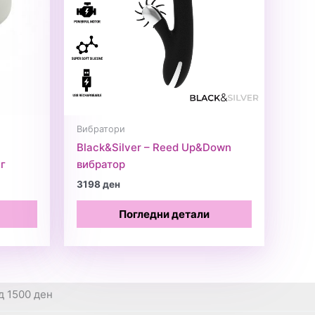
Вибратори
Black&Silver – Reed Up&Down
г
вибратор
3198
ден
Погледни детали
д 1500 ден