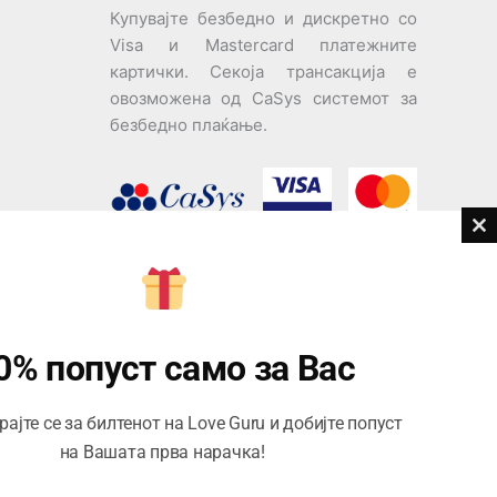
Купувајте безбедно и дискретно со
Visa и Mastercard платежните
картички. Секоја трансакција е
овозможена од CaSys системот за
безбедно плаќање.
Cl
th
дови
m
Центар за корисници
Тел:
076945497; 076945498
0% попуст само за Вас
Email:
contact@loveguru.mk
ајте се за билтенот на Love Guru и добијте попуст
Пон – Пет: 10-21
на Вашата прва нарачка!
Саб – Нед: 10-18