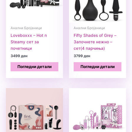
Анални Бројаници
Анални Бројаници
Loveboxxx – Hot n
Fifty Shades of Grey –
Steamy сет за
Започнете нежно –
почетници
сет(4 парчиња)
3499
ден
3799
ден
Погледни детали
Погледни детали