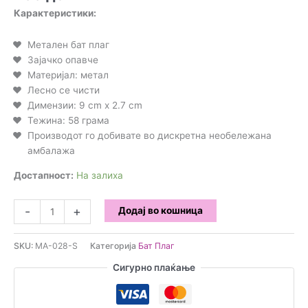
Карактеристики:
Метален бат плаг
Зајачко опавче
Материјал: метал
Лесно се чисти
Димензии: 9 cm x 2.7 cm
Тежина: 58 грама
Производот го добивате во дискретна необележана
амбалажа
Достапност:
На залиха
Бат
-
+
Додај во кошница
плаг
со
SKU:
MA-028-S
Категорија
Бат Плаг
зајачко
опавче
Сигурно плаќање
S
количина