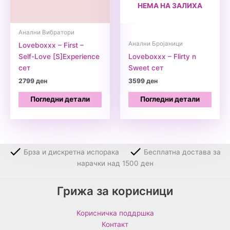
НЕМА НА ЗАЛИХА
Анални Вибратори
Анални Бројаници
Loveboxxx – First –
Self-Love [S]Experience
Loveboxxx – Flirty n
сет
Sweet сет
2799
ден
3599
ден
Погледни детали
Погледни детали
Брза и дискретна испорака
Бесплатна достава за
нарачки над 1500 ден
Грижа за корисници
Корисничка поддршка
Контакт