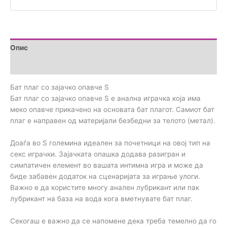
Опис
Прегледи (0)
Бат плаг со зајачко опавче S
Бат плаг со зајачко опавче S е анална играчка која има
меко опавче прикачено на основата бат плагот. Самиот бат
плаг е направен од материјали безбедни за телото (метал).
Доаѓа во S големина идеален за почетници на овој тип на
секс играчки. Зајачката опашка додава разигран и
симпатичен елемент во вашата интимна игра и може да
биде забавен додаток на сценаријата за играње улоги.
Важно е да користите многу анален лубрикант или пак
лубрикант на база на вода кога вметнувате бат плаг.
Секогаш е важно да се напомене дека треба темелно да го