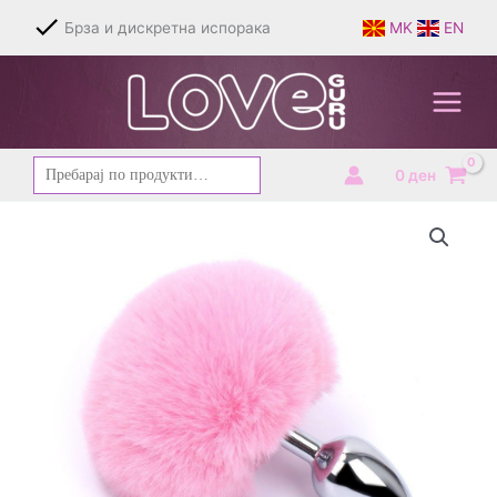
Skip
Брза и дискретна испорака
MK
EN
to
content
Барај
0
ден
за: