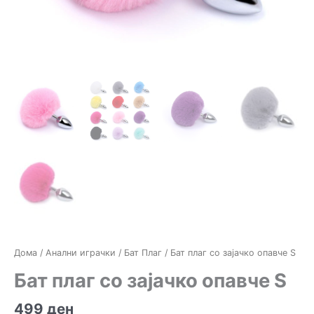
Дома
/
Анални играчки
/
Бат Плаг
/ Бат плаг со зајачко опавче S
Бат плаг со зајачко опавче S
499
ден