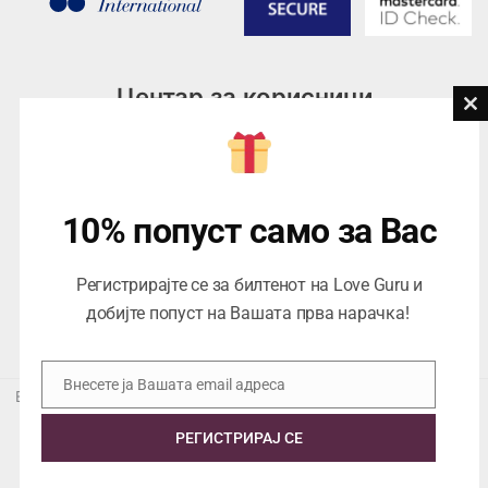
Центар за корисници
Cl
th
Тел:
076945497; 076945498
mo
Email:
contact@loveguru.mk
Пон – Пет: 10-21
10% попуст само за Вас
Саб – Нед: 10-18
Регистрирајте се за билтенот на Love Guru и
добијте попуст на Вашата прва нарачка!
Внесете ја Вашата email адреса
Email
Еуропеан Траде Дооел Скопје, Варшавска 5/1 -5, 1000 Скопје,
ЕДБ 4057021558024
РЕГИСТРИРАЈ СЕ
Copyright © 2026 Love Guru