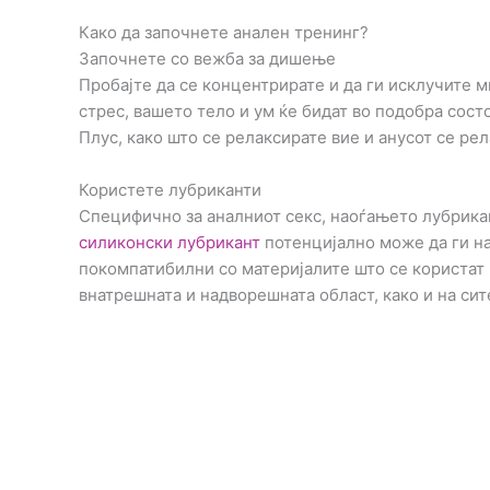
Како да започнете анален тренинг?
Започнете со вежба за дишење
Пробајте да се концентрирате и да ги исклучите м
стрес, вашето тело и ум ќе бидат во подобра состо
Плус, како што се релаксирате вие и анусот се рел
Користете лубриканти
Специфично за аналниот секс, наоѓањето лубрикан
силиконски лубрикант
потенцијално може да ги на
покомпатибилни со материјалите што се користат 
внатрешната и надворешната област, како и на сит