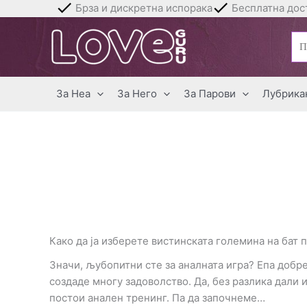
Skip
Брза и дискретна испорака
Бесплатна дост
to
Бар
content
за:
За Неа
За Него
За Парови
Лубрика
Како да ја изберете вистинската големина на бат 
Значи, љубопитни сте за аналната игра? Епа добр
создаде многу задоволство. Да, без разлика дали и
постои анален тренинг. Па да започнеме…