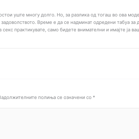
остои уште многу долго. Но, за разлика од тогаш во ова мо
ат задоволството. Време е да се надминат одредени табуа за
в секс практикувате, само бидете внимателни и имајте ја ваш
Задолжителните полиња се означени со
*