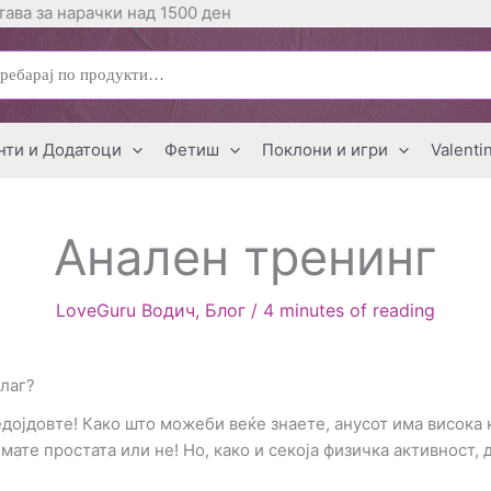
ава за нарачки над 1500 ден
ај
нти и Додатоци
Фетиш
Поклони и игри
Valenti
Анален тренинг
LoveGuru Водич
,
Блог
/
4 minutes of reading
плаг?
едојдовте! Како што можеби веќе знаете, анусот има висок
мате простата или не! Но, како и секоја физичка активност, 