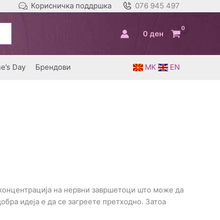
Корисничка поддршка
076 945 497
0
ден
ne’s Day
Брендови
MK
EN
а концентрација на нервни завршетоци што може да
добра идеја е да се загреете претходно. Затоа