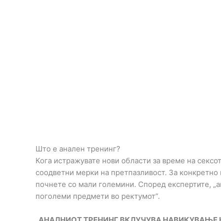
Што е анален тренинг?
Кога истражувате нови области за време на сексот
соодветни мерки на претпазливост. За конкретно 
почнете со мали големини. Според експертите, „а
поголеми предмети во ректумот“.
„АНАЛНИОТ ТРЕНИНГ ВКЛУЧУВА НАВИКУВАЊЕ Н