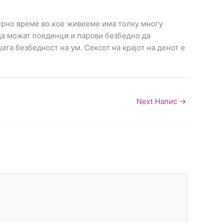
дерно време во кое живееме има толку многу
 да можат поединци и парови безбедно да
ата безбедност на ум. Сексот на крајот на денот е
Next Напис
→