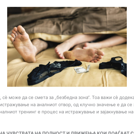
, сè може да се смета за „безбедна зона“. Тоа важи сè доде
истражување на аналниот отвор, од клучно значење е да се 
налниот тренинг е процес на истражување и зајакнување на
А ЧУВСТВАТА НА ПОЛНОСТ И ДВИЖЕЊА КОИ ДОАЃААТ С