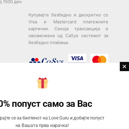
д 1500 ден
Купувајте безбедно и дискретно со
Visa и Mastercard платежните
картички. Секоја трансакција е
овозможена од CaSys системот за
безбедно плаќање.
Cl
th
ви
m
Центар за корисници
Тел:
076945497; 076945498
0% попуст само за Вас
Email:
contact@loveguru.mk
ајте се за билтенот на Love Guru и добијте попуст
Пон – Пет: 10-21
на Вашата прва нарачка!
Саб – Нед: 10-18