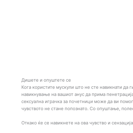
Дишете и опуштете се
Кога користите мускули што не сте навикнати да г
навикнување на вашиот анус да прима пенетрација.
сексуална играчка за почетници може да ви помог
чувството не стане попознато. Со опуштање, поле
Откако ќе се навикнете на ова чувство и сензаци