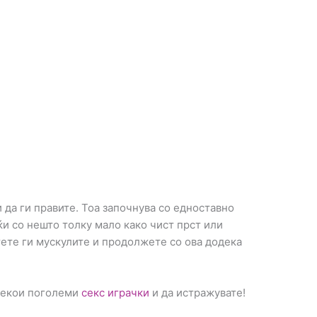
 да ги правите. Тоа започнува со едноставно
ќи со нешто толку мало како чист прст или
тете ги мускулите и продолжете со ова додека
 некои поголеми
секс играчки
и да истражувате!