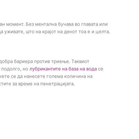
ан момент. Без ментална бучава во главата или
 уживате, што на крајот на денот тоа е и целта.
одобра бариера против триење. Таквиот
 подолго, но
лубрикантите на база на вода
се
жете се да нанесете голема количина на
стите за време на пенетрацијата.