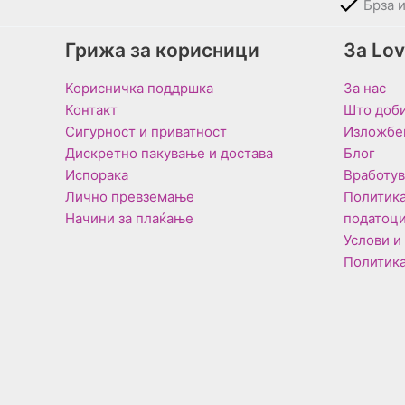
Брза 
Грижа за корисници
За Lo
Корисничка поддршка
За нас
Контакт
Што доби
Сигурност и приватност
Изложбе
Дискретно пакување и достава
Блог
Испорака
Вработу
Лично превземање
Политика
Начини за плаќање
податоц
Услови и
Политика