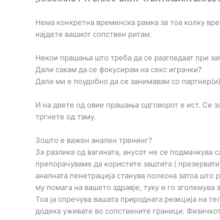
Нема конкретна временска рамка за тоа колку врем
најдете вашиот сопствен ритам.
Некои прашања што треба да се разгледаат при з
Дали сакам да се фокусирам на секс играчки?
Дали ми е поудобно да се занимавам со партнер(и
И на двете од овие прашања одговорот е ист. Се за
тргнете од таму.
Зошто е важен анален тренинг?
За разлика од вагината, анусот не се подмачкува 
препорачуваме да користите заштита ( презервати
аналната пенетрација станува полесна затоа што р
му помага на вашето здравје, туку и го зголемува
Тоа ја спречува вашата природната реакција на тел
додека уживате во сопствените граници. Физичко