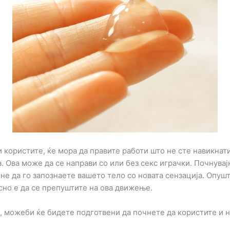
и користите, ќе мора да правите работи што не сте навикнати
 Ова може да се направи со или без секс играчки. Почнувај
не да го запознаете вашето тело со новата сензација. Опуш
сно е да се препуштите на ова движење.
ја, можеби ќе бидете подготвени да почнете да користите и