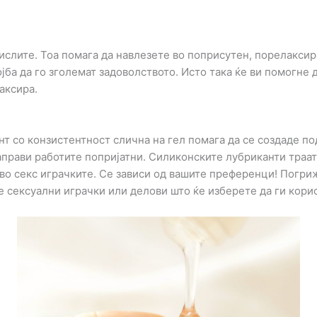
ислите. Тоа помага да навлезете во поприсутен, порелаксир
јба да го зголемат задоволството. Исто така ќе ви помогне да
аксира.
т со конзистентност слична на гел помага да се создаде п
прави работите попријатни. Силиконските лубриканти траат
во секс играчките. Се зависи од вашите преференци! Погри
е сексуални играчки или делови што ќе изберете да ги кори