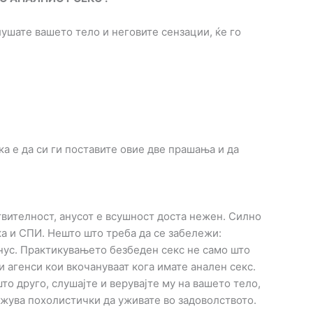
лушате вашето тело и неговите сензации, ќе го
ка е да си ги поставите овие две прашања и да
ствителност, анусот е всушност доста нежен. Силно
ка и СПИ. Нешто што треба да се забележи:
анус. Практикувањето безбеден секс не само што
и агенси кои вкочануваат кога имате анален секс.
то друго, слушајте и верувајте му на вашето тело,
жува похолистички да уживате во задоволството.