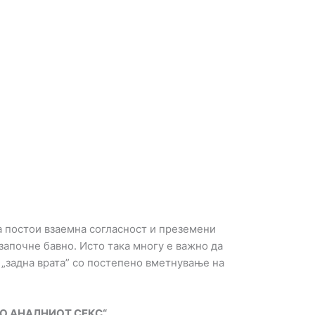
ка постои взаемна согласност и преземени
започне бавно. Исто така многу е важно да
 „задна врата” со постепено вметнување на
О АНАЛНИОТ СЕКС“.