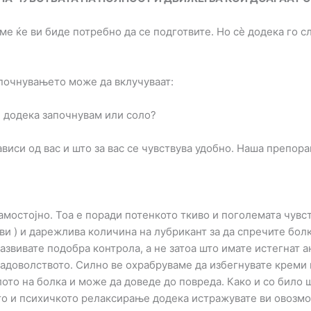
е ќе ви биде потребно да се подготвите. Но сè додека го с
апочнувањето може да вклучуваат:
) додека започнувам или соло?
виси од вас и што за вас се чувствува удобно. Наша препора
самостојно. Тоа е поради потенкото ткиво и поголемата чув
ви ) и дарежлива количина на лубрикант за да спречите бол
азвивате подобра контрола, а не затоа што имате истегнат 
 задоволството. Силно ве охрабруваме да избегнувате креми 
ото на болка и може да доведе до повреда. Како и со било ш
то и психичкото релаксирање додека истражувате ви овозмо