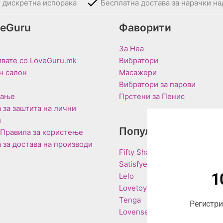
и дискретна испорака
Бесплатна достава за нарачки на
veGuru
Фаворити
За Неа
вате со LoveGuru.mk
Вибратори
н салон
Масажери
Вибратори за парови
вање
Прстени за Пенис
 за заштита на лични
и
Популарни Брендо
 Правила за користење
 за достава на производи
Fifty Shades of Grey
Satisfyer
1
Lelo
Lovetoy
Tenga
Регистрир
Lovense