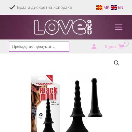
Skip
Брза и дискретна испорака
MK
EN
to
content
Барај
0
ден
за: