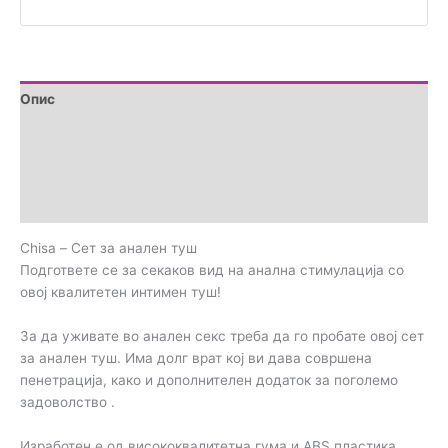
Опис
Дополнителни информации
Brand
Прегледи (0)
Chisa – Сет за анален туш
Подгответе се за секаков вид на анална стимулација со
овој квалитетен интимен туш!
За да уживате во анален секс треба да го пробате овој сет
за анален туш. Има долг врат кој ви дава совршена
пенетрација, како и дополнителен додаток за поголемо
задоволство .
Изработен е од висококвалитетна гума и ABS пластика.