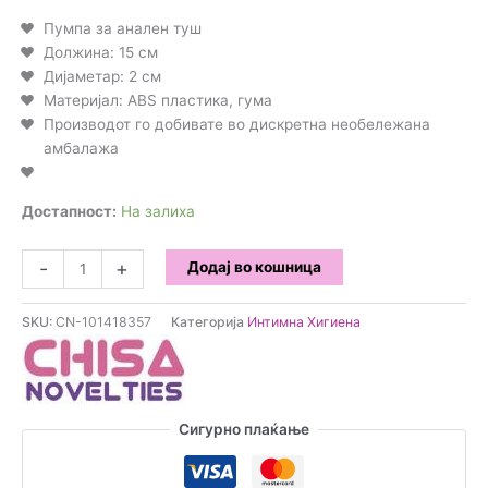
Пумпа за анален туш
Должина: 15 см
Дијаметар: 2 см
Материјал: ABS пластика, гума
Производот го добивате во дискретна необележана
амбалажа
Достапност:
На залиха
Chisa
-
+
Додај во кошница
-
Сет
SKU:
CN-101418357
Категорија
Интимна Хигиена
за
анален
туш
количина
Сигурно плаќање