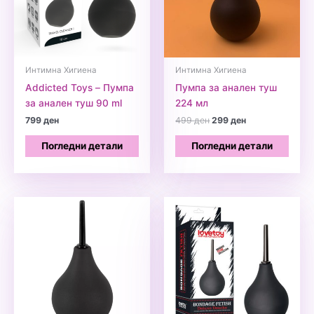
Интимна Хигиена
Интимна Хигиена
Addicted Toys – Пумпа
Пумпа за анален туш
за анален туш 90 ml
224 мл
Original
Current
799
ден
499
ден
299
ден
price
price
was:
is:
Погледни детали
Погледни детали
499 ден.
299 ден.