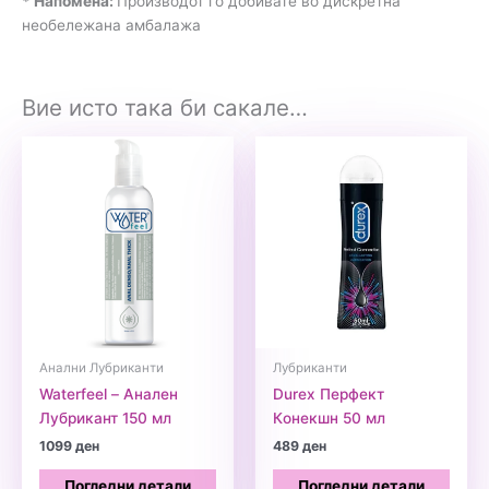
* Напомена:
Производот го добивате во дискретна
необележана амбалажа
Вие исто така би сакале…
Анални Лубриканти
Лубриканти
Waterfeel – Анален
Durex Перфект
Лубрикант 150 мл
Кoнекшн 50 мл
1099
ден
489
ден
Погледни детали
Погледни детали