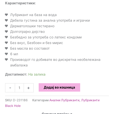
Карактеристики:
Лубрикант на база на вода
Дебела густина за анална употреба и играчки
Дерматолошки тестирано
Долготрајно дејство
Безбедно за употреба со латекс кондоми
Без вкус, Безбоен и без мирис
Без масла во составот
6 мл
Производот го добивате во дискретна необележана
амбалажа
Достапност:
На залиха
Black
-
+
Додај во кошница
Hole
-
SKU:
D-231186
Категории
Анални Лубриканти
,
Лубриканти
Анален
Black Hole
Гел
врз