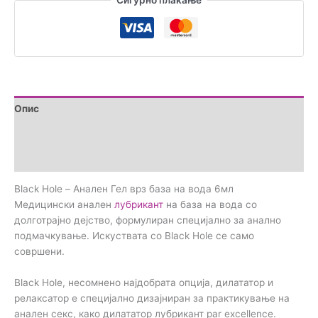
Сигурно плаќање
база
на
вода
6мл
количина
Опис
Brand
Прегледи (0)
Black Hole – Анален Гел врз база на вода 6мл
Медицински анален
лубрикант
на база на вода со
долготрајно дејство, формулиран специјално за анално
подмачкување. Искуствата со Black Hole се само
совршени.
Black Hole, несомнено најдобрата опција, дилататор и
релаксатор е специјално дизајниран за практикување на
анален секс, како дилататор лубрикант par excellence.