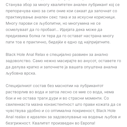
Станува збор за многу квалитетен анален лубрикант кој се
препорачува како за сите оние кои сакаат да започнат со
практикување анален секс така и за искусни корисници.
Многу парови се љубопитни, но многумина не се
осмелуваат да го пробаат… Идејата дека може да
предизвика болка ги тера да го остават настрана многу
пати тоа е практично, бидејќи е едно од најпријатните.
Black Hole Anal Relax е специјално развиен за анално
задоволство. Само нежно масирајте во анусот, оставете го
да делува кратко и започнете ја вашата опуштена анална
љубовна врска.
Специјалниот состав без маснотии на лубрикантот
растворлив во вода и затоа лесно се мие со вода, нема
бои и не остава траги дури и во страсни моменти. Со
свиленкаста мазна конзистентност што прави кожата да се
чувствува удобно и со оптимална покриеност, Black Hole
Anal realax е идеален за задоволување на водење љубов и
безгрижност. Квалитет произведен во Европа!