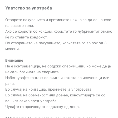
Упатство за употреба
Отворете пакувањето и притиснете нежно за да се нанесе
на вашето тело.
Ако се користи со кондом, користете го лубрикантот откако
ќе го ставите кондомот.
По отворањето на пакувањето, користете го во рок од 3
месеци.
Внимание
Не е контрацепција, не содржи спермициди, но може да ја
намали брзината на спермата.
Избегнувајте контакт со очите и кожата со исеченици или
рани.
Во случај на иритација, прекинете ја употребата.
Во случај на бременост или доење, консултирајте се со
вашиот лекар пред употреба.
Чувајте го производот подалеку од деца.