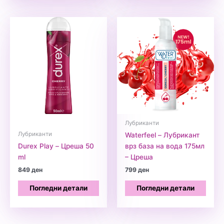
Лубриканти
Лубриканти
Waterfeel – Лубрикант
Durex Play – Цреша 50
врз база на вода 175мл
ml
– Цреша
849
ден
799
ден
Погледни детали
Погледни детали