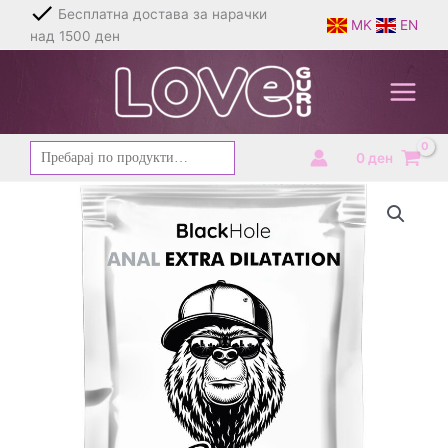
Skip
Бесплатна достава за нарачки
MK
EN
to
над 1500 ден
content
Барај
0
ден
за: