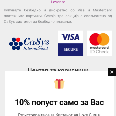
Lovense
Купувајте безбедно и дискретно со Visa и Mastercard
платежните картички. Секоја трансакција е овозможена од
CaSys системот за безбедно плаќање.
Центар за корисници
Cl
th
Тел:
076945497; 076945498
mo
Email:
contact@loveguru.mk
Пон – Пет: 10-21
10% попуст само за Вас
Саб – Нед: 10-18
Регистрирајте се за билтенот на Love Guru и