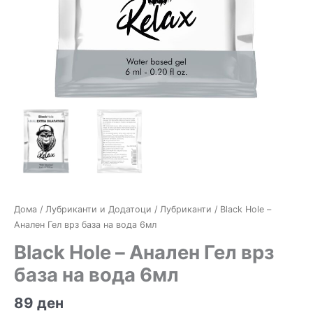
Дома
/
Лубриканти и Додатоци
/
Лубриканти
/ Black Hole –
Анален Гел врз база на вода 6мл
Black Hole – Анален Гел врз
база на вода 6мл
89
ден