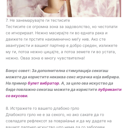
7. Не занемарувајте ги тестисите
Тестисите се огромна зона за задоволство, но честопати
се игнорираат. Нежно масирајте ги во едната рака и
движете ги прстите наизменично меѓу нив. Ако сте
авантуристи и вашиот партнер е добро среден, излижете
му ги, потоа нежно цицајте, а потоа земете ги во устата,
нежно. Оваа зона е многу чувствителна!
Бонус совет: За дополнителна стимулација секогаш
можете да користите некаква секс играчка која вибрира.
На пример
булет вибратор
. А, за цело ова искуство да
биде повлажно секогаш можете да користите
лубриканти
со вкусови
.
8. Истражете го вашето длабоко грло
Длабокото грло не е за секого, но ако сакате да го
совладате рефлексот за повраќање и да му дадете на
вашиот партнер искуство што нема да го заборави,