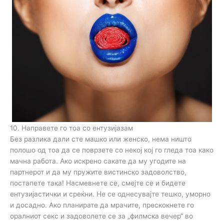
10. Направете го тоа со ентузијазам
Без разлика дали сте машко или женско, нема ништо
полошо од тоа да се поврзете со некој кој го гледа тоа како
мачна работа. Ако искрено сакате да му угодите на
партнерот и да му пружите вистинско задоволство,
постапете така! Насмевнете се, смејте се и бидете
ентузијастички и среќни. Не се однесувајте тешко, уморно
и досадно. Ако планирате да мрачите, прескокнете го
оралниот секс и задоволете се за „филмска вечер“ во