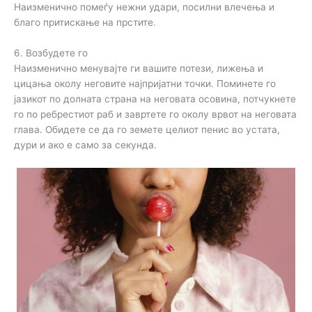
Наизменично помеѓу нежни удари, посилни влечења и
благо притискање на прстите.
6. Возбудете го
Наизменично менувајте ги вашите потези, лижења и
цицања околу неговите најпријатни точки. Поминете го
јазикот по долната страна на неговата осовина, потчукнете
го по ребрестиот раб и завртете го околу врвот на неговата
глава. Обидете се да го земете целиот пенис во устата,
дури и ако е само за секунда.