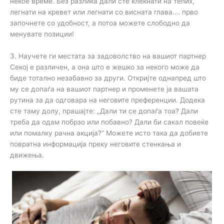
некое време. Без разлика дали сте клекнати на тепих,
легнати на кревет или легнати со висната глава.… прво
започнете со удобност, а потоа можете слободно да
менувате позиции!
3. Научете ги местата за задоволство на вашиот партнер
Секој е различен, а она што е жешко за некого може да
биде тотално незабавно за други. Откријте однапред што
му се допаѓа на вашиот партнер и променете ја вашата
рутина за да одговара на неговите преференции. Додека
сте таму долу, прашајте: „Дали ти се допаѓа тоа? Дали
треба да одам побрзо или побавно? Дали би сакал повеќе
или помалку рачна акција?“ Можете исто така да добиете
повратна информација преку неговите стенкања и
движења.