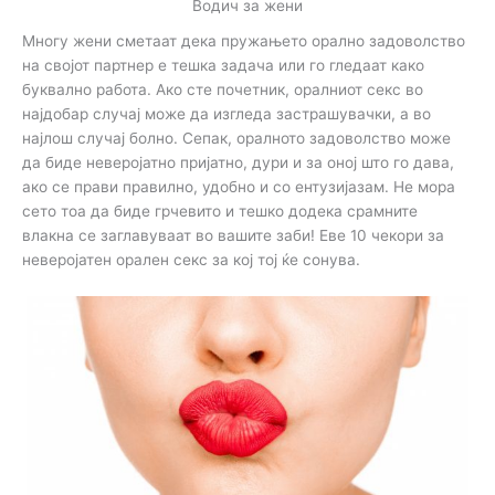
Водич за жени
Многу жени сметаат дека пружањето орално задоволство
на својот партнер е тешка задача или го гледаат како
буквално работа. Ако сте почетник, оралниот секс во
најдобар случај може да изгледа застрашувачки, а во
најлош случај болно. Сепак, оралното задоволство може
да биде неверојатно пријатно, дури и за оној што го дава,
ако се прави правилно, удобно и со ентузијазам. Не мора
сето тоа да биде грчевито и тешко додека срамните
влакна се заглавуваат во вашите заби! Еве 10 чекори за
неверојатен орален секс за кој тој ќе сонува.