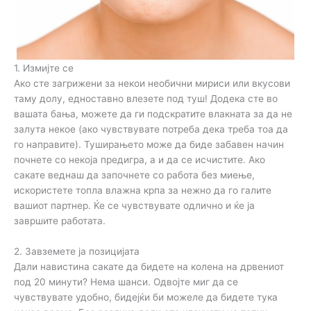
1. Измијте се
Ако сте загрижени за некои необични мириси или вкусови
таму долу, едноставно влезете под туш! Додека сте во
вашата бања, можете да ги подскратите влакната за да не
залута некое (ако чувствувате потреба дека треба тоа да
го направите). Туширањето може да биде забавен начин
почнете со некоја предигра, а и да се исчистите. Ако
сакате веднаш да започнете со работа без миење,
искористете топла влажна крпа за нежно да го галите
вашиот партнер. Ќе се чувствувате одлично и ќе ја
завршите работата.
2. Завземете ја позицијата
Дали навистина сакате да бидете на колена на дрвениот
под 20 минути? Нема шанси. Одвојте миг да се
чувствувате удобно, бидејќи би можеле да бидете тука