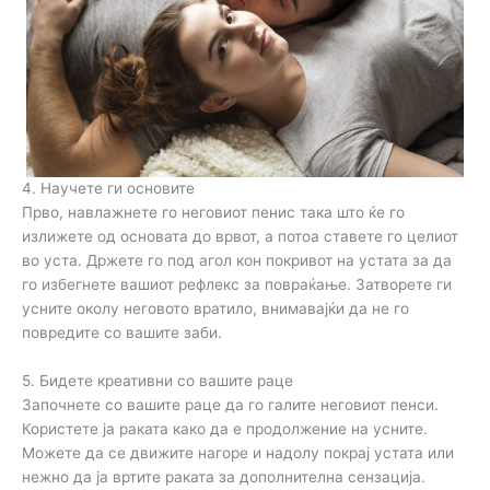
4. Научете ги основите
Прво, навлажнете го неговиот пенис така што ќе го
излижете од основата до врвот, а потоа ставете го целиот
во уста. Држете го под агол кон покривот на устата за да
го избегнете вашиот рефлекс за повраќање. Затворете ги
усните околу неговото вратило, внимавајќи да не го
повредите со вашите заби.
5. Бидете креативни со вашите раце
Започнете со вашите раце да го галите неговиот пенси.
Користете ја раката како да е продолжение на усните.
Можете да се движите нагоре и надолу покрај устата или
нежно да ја вртите раката за дополнителна сензација.