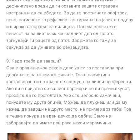
дефинитивно вреди да ги оставите вашите стравови
настрана и да се обидете. За да го постигнете овој трик,
прво, потиснете го рефлексот со туркање на јазикот надолу
и широко отворање на вилицата. Полека внесете го
пенисот на вашиот маж кон задниот дел од грлото,
тргнувајќи ги рацете од патот. Задржете го таму за
секунда за да уживате во сензацијата.
9. Каде треба да заврши?
Ова е прашање кое секоја девојка си го поставила при
доаѓањето на големото финале. Тоа е навистина
контроверзно и на крајот се сведува на лични преференци.
Ако ви е пријатно со вашиот партнер и не ви пречи вкусот,
пробајте да го проголтате. Ако сте целосно измачени,
понудете му друга опција. Можеш да плукнеш или да му
кажеш да заврши на друго место, на пример врз тебе! Тоа
е тешка понуда за еден дечко да одбие. Само не
заборавајте да имате при рака некои марамчиња.