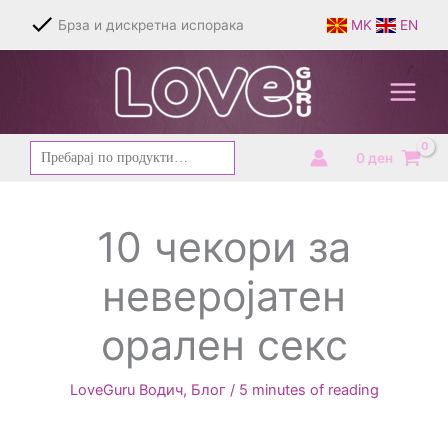
Skip
Брза и дискретна испорака
MK
EN
to
content
Барај
0
ден
за:
10 чекори за
неверојатен
орален секс
LoveGuru Водич
,
Блог
/
5 minutes of reading