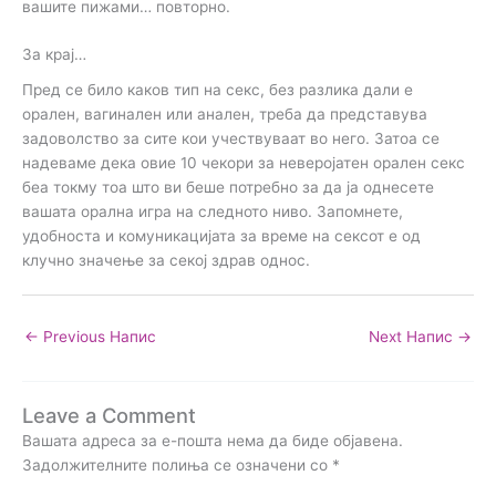
вашите пижами… повторно.
За крај…
Пред се било каков тип на секс, без разлика дали е
орален, вагинален или анален, треба да представува
задоволство за сите кои учествуваат во него. Затоа се
надеваме дека овие 10 чекори за неверојатен орален секс
беа токму тоа што ви беше потребно за да ја однесете
вашата орална игра на следното ниво. Запомнете,
удобноста и комуникацијата за време на сексот е од
клучно значење за секој здрав однос.
←
Previous Напис
Next Напис
→
Leave a Comment
Вашата адреса за е-пошта нема да биде објавена.
Задолжителните полиња се означени со
*