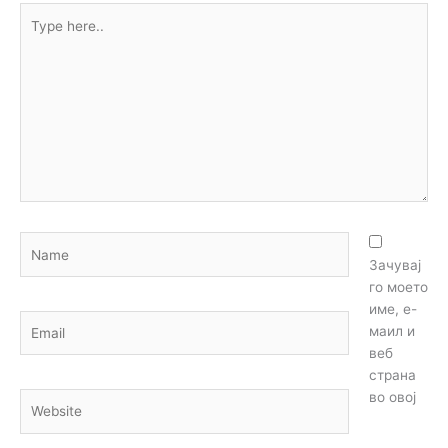
Type
here..
Name
Зачувај
го моето
име, е-
Email
маил и
веб
страна
во овој
Website