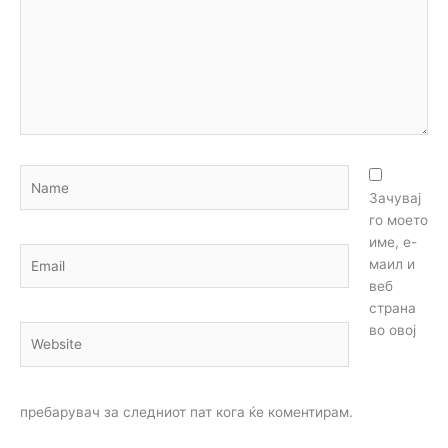
Name
Зачувај
го моето
име, е-
Email
маил и
веб
страна
во овој
Website
пребарувач за следниот пат кога ќе коментирам.