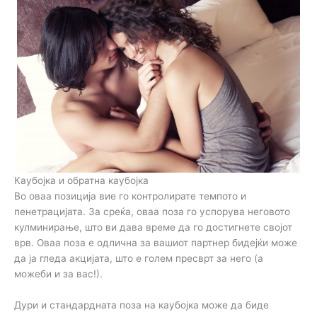
Каубојка и обратна каубојка
Во оваа позиција вие го контролирате темпото и
пенетрацијата. За среќа, оваа поза го успорува неговото
кулминирање, што ви дава време да го достигнете својот
врв. Оваа поза е одлична за вашиот партнер бидејќи може
да ја гледа акцијата, што е голем пресврт за него (а
можеби и за вас!).
Дури и стандардната поза на каубојка може да биде