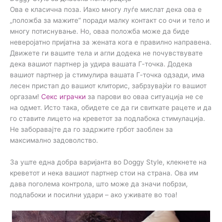
Ова е класична поза. Иако многу луѓе мислат дека ова е
„положба за мажите“ поради малку контакт со очи и тело и
многу потиснување. Но, оваа положба може да биде
неверојатно пријатна за жената кога е правилно направена.
Движете ги вашите тела и агли додека не почувствувате
дека вашиот партнер ја удира вашата Г-точка. Додека
вашиот партнер ја стимулира вашата Г-точка одзади, има
лесен пристап до вашиот клиторис, забрзувајќи го вашиот
оргазам!
Секс играчки
за парови во оваа ситуација не се
на одмет. Исто така, обидете се да ги свиткате рацете и да
го ставите лицето на креветот за подлабока стимулација.
Не заборавајте да го задржите грбот заоблен за
максимално задоволство.
За уште една добра варијанта во Doggy Style, клекнете на
креветот и нека вашиот партнер стои на страна. Ова им
дава поголема контрола, што може да значи побрзи,
подлабоки и посилни удари – ако уживате во тоа!