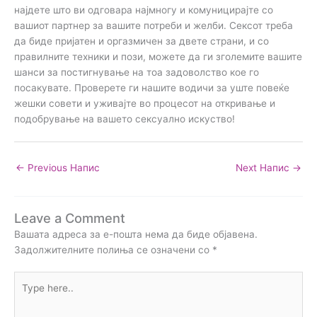
најдете што ви одговара најмногу и комуницирајте со
вашиот партнер за вашите потреби и желби. Сексот треба
да биде пријатен и оргазмичен за двете страни, и со
правилните техники и пози, можете да ги зголемите вашите
шанси за постигнување на тоа задоволство кое го
посакувате. Проверете ги нашите водичи за уште повеќе
жешки совети и уживајте во процесот на откривање и
подобрување на вашето сексуално искуство!
←
Previous Напис
Next Напис
→
Leave a Comment
Вашата адреса за е-пошта нема да биде објавена.
Задолжителните полиња се означени со
*
Type
here..