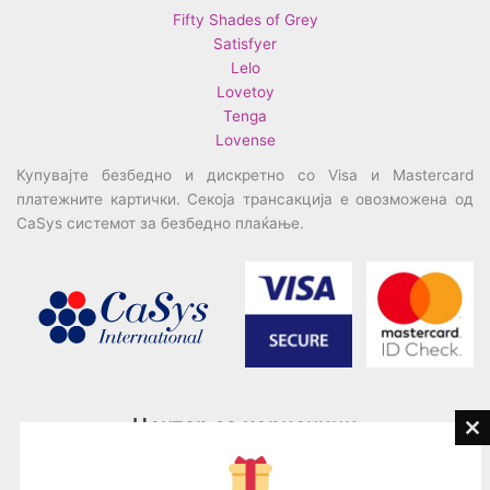
Fifty Shades of Grey
Satisfyer
Lelo
Lovetoy
Tenga
Lovense
Купувајте безбедно и дискретно со Visa и Mastercard
платежните картички. Секоја трансакција е овозможена од
CaSys системот за безбедно плаќање.
Центар за корисници
Cl
th
Тел:
076945497; 076945498
mo