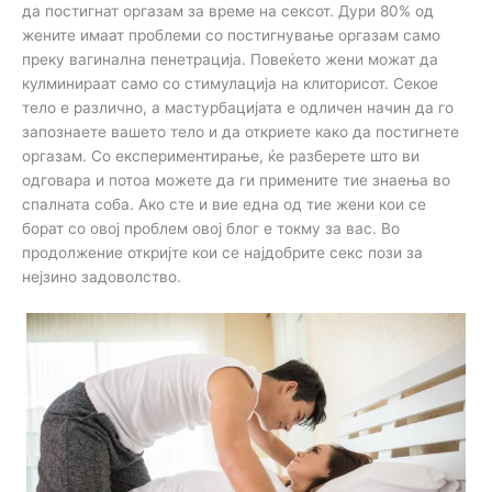
да постигнат оргазам за време на сексот. Дури 80% од
жените имаат проблеми со постигнување оргазам само
преку вагинална пенетрација. Повеќето жени можат да
кулминираат само со стимулација на клиторисот. Секое
тело е различно, а мастурбацијата е одличен начин да го
запознаете вашето тело и да откриете како да постигнете
оргазам. Со експериментирање, ќе разберете што ви
одговара и потоа можете да ги примените тие знаења во
спалната соба. Ако сте и вие една од тие жени кои се
борат со овој проблем овој блог е токму за вас. Во
продолжение откријте кои се најдобрите секс пози за
нејзино задоволство.