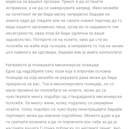
корисна за вашиот оргазам. Трикот е да останете
исправени, а не да се наведнувате напред. Иако можеби
на почетокот ќе ви биде малку непријатно бидејќи не
знаете каде да гледате или не сакате новиот партнер да го
види вашето оргазмично лице, штом ќе ги надминете тие
несигурности, оваа поза ќе биде одлична за ваше
задоволство. Потпрете се на нозете, како да сте во
положба на жаба која чучнува, и направете го тоа на начин
што најмногу ви одговара, бидејќи вие ја имате контролата!
Направете ја пожешката мисионерска позиција
Една од најдобрите секс пози која е впрочем основна
позиција за која можеби не верувате дека може да биде
прекрасна за вас. Тоа е мисионерската позиција, но со
мала промена во положбата на нозете, може да се
чувствувате многу подобро од стандардната мисионерска
положба. За многу жени, колку подалеку се раширени
нозете, толку подобро се чувствува пенетрацијата бидејќи
партнерот може да навлезе подлабоко. Можете дури и да
ги свиткате колената и да ги повлечете кон себе за да ја
насочите вашата Г-точка поблиску до неговиот пенис. Ако