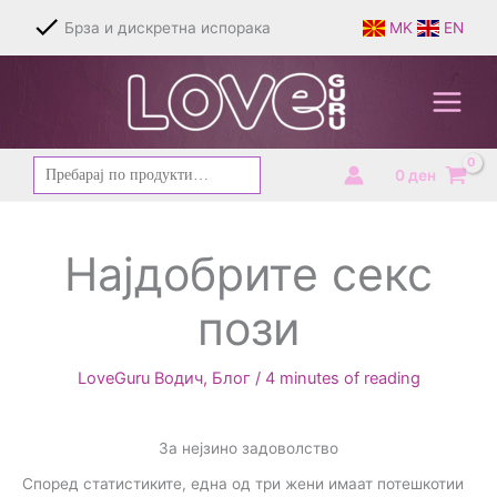
Skip
Брза и дискретна испорака
MK
EN
to
content
Барај
0
ден
за:
Најдобрите секс
пози
LoveGuru Водич
,
Блог
/
4 minutes of reading
За нејзино задоволство
Според статистиките, една од три жени имаат потешкотии