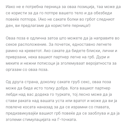
Иако не е потребна перница за оваа позиција, таа може да
се користи за да го потпре вашето тело и да обезбеди
повеќе потпора. (Ако не сакате болки во грбот следниот
ден, ви предлагаме да користите перница!)
Оваа поза е одлична затоа што можете да ја направите во
секое расположение. За почеток, едноставно легнете
рамно на креветот. Ако сакате да бидете блиски, лични и
приврзани, нека вашиот партнер легне на грб. Дури и
меките и нежни потисоци ја зголемуваат веројатноста за
оргазам со оваа поза.
Од друга страна, доколку сакате груб секс, оваа поза
може да биде исто толку добра. Кога вашиот партнер
лебди над вас додека го туркате, тој лесно може да ја
стави раката над вашата уста или вратот и може да ви ја
повлече косата наназад за да се израмни со главата,
предизвикувајќи вашиот грб повеќе да се заоблува и да ја
зголеми стимулацијата на Г-точката.