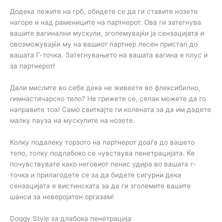
Додека лежите на грб, обидете се да ги ставите нозете
нагоре и над рамениците на партнерот. Ова ги затегнува
вашите вагинални мускули, зголемувајќи ја сензацијата и
овозможувајќи му на вашиот партнер лесен пристап до
вашата Г-точка. Затегнувањето на вашата вагина е плус и
за партнерот!
Дали мислите во себе дека не живеете во флексибилно,
гимнастичарско тело? Не грижете се, сепак можете да го
направите тоа! Само свиткајте ги колената за да им дадете
малку пауза на мускулите на нозете.
Колку подалеку торзото на партнерот доаѓа до вашето
тело, толку подлабоко се чувствува пенетрацијата. Ќе
почувствувате како неговиот пенис удира во вашата г-
точка и прилагодете се за да бидете сигурни дека
сензацијата е вистинската за да ги зголемите вашите
шанси за неверојатен оргазам!
Doggy Style за длабока пенетрација