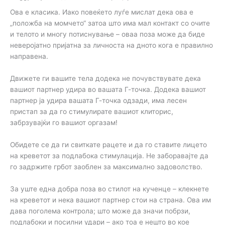
Ова е класика. Иако повеќето луѓе мислат дека ова е
„положба на момчето“ затоа што има мал контакт со очите
и телото и многу потиснување – оваа поза може да биде
неверојатно пријатна за личноста на дното кога е правилно
направена.
Движете ги вашите тела додека не почувствувате дека
вашиот партнер удира во вашата Г-точка. Додека вашиот
партнер ја удира вашата Г-точка одзади, има лесен
пристап за да го стимулирате вашиот клиторис,
забрзувајќи го вашиот оргазам!
Обидете се да ги свиткате рацете и да го ставите лицето
на креветот за подлабока стимулација. Не заборавајте да
го задржите грбот заоблен за максимално задоволство.
За уште една добра поза во стилот на кученце – клекнете
на креветот и нека вашиот партнер стои на страна. Ова им
дава поголема контрола; што може да значи побрзи,
подлабоки и посилни удари – ако тоа е нешто во кое