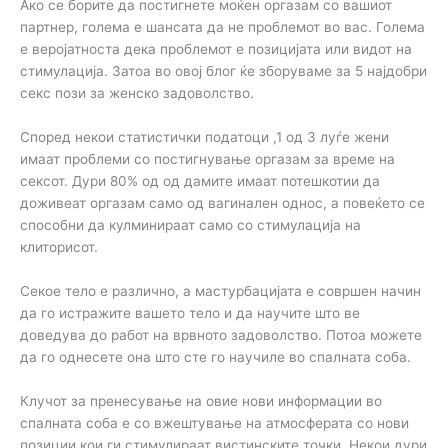
Ако се борите да постигнете моќен оргазам со вашиот
партнер, голема е шансата да не проблемот во вас. Голема
е веројатноста дека проблемот е позицијата или видот на
стимулација. Затоа во овој блог ќе зборуваме за 5 најдобри
секс пози за женско задоволство.
Според некои статистички податоци ,1 од 3 луѓе жени
имаат проблеми со постигнување оргазам за време на
сексот. Дури 80% од од дамите имаат потешкотии да
доживеат оргазам само од вагинален однос, а повеќето се
способни да кулминираат само со стимулација на
клиторисот.
Секое тело е различно, а мастурбацијата е совршен начин
да го истражите вашето тело и да научите што ве
доведува до работ на врвното задоволство. Потоа можете
да го однесете она што сте го научиле во спалната соба.
Клучот за пренесување на овие нови информации во
спалната соба е со вжештување на атмосферата со нови
позиции кои ги стимулираат вистинските точки. Некои дури