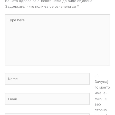
Вашата адреса за е-пошта нема да биде објавена.
Задолжителните полиња се означени со
*
Type
here..
Name
Зачувај
го моето
име, е-
Email
маил и
веб
страна