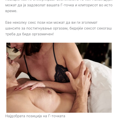
можат да ја задоволат вашата Г-точка и клиторисот во исто
време.
Еве неколку секс пози кои можат да ви ги зголемат
шансите за постигнување оргазам, бидејќи сексот секогаш
треба да биде оргазмичен!
Најдобрата позиција на Г-точката