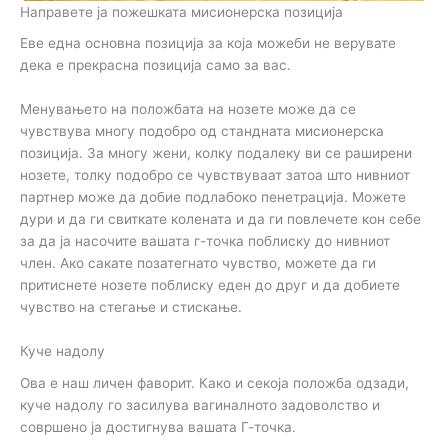
Направете ја пожешката мисионерска позиција
Еве една основна позиција за која можеби не верувате
дека е прекрасна позиција само за вас.
Менувањето на положбата на нозете може да се
чувствува многу подобро од стандната мисионерска
позиција. За многу жени, колку подалеку ви се раширени
нозете, толку подобро се чувствуваат затоа што нивниот
партнер може да добие подлабоко пенетрација. Можете
дури и да ги свиткате колената и да ги повлечете кон себе
за да ја насочите вашата г-точка поблиску до нивниот
член. Ако сакате позатегнато чувство, можете да ги
притиснете нозете поблиску еден до друг и да добиете
чувство на стегање и стискање.
Куче надолу
Ова е наш личен фаворит. Како и секоја положба одзади,
куче надолу го засилува вагиналното задоволство и
совршено ја достигнува вашата Г-точка.