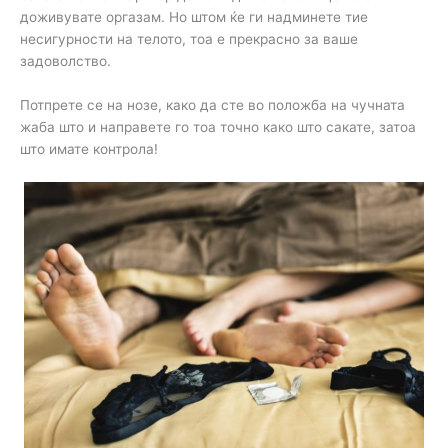
доживувате оргазам. Но штом ќе ги надминете тие
несигурности на телото, тоа е прекрасно за ваше
задоволство.
Потпрете се на нозе, како да сте во положба на чучната
жаба што и направете го тоа точно како што сакате, затоа
што имате контрола!