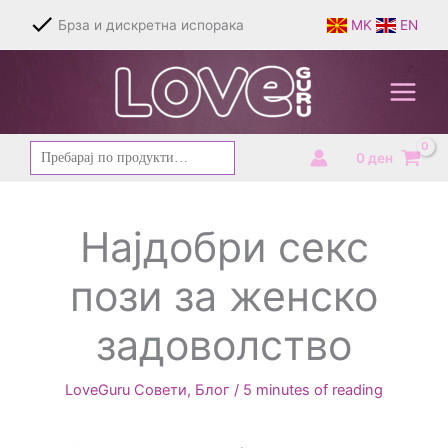
Skip
Брза и дискретна испорака
MK
EN
to
content
Барај
0
ден
за:
Најдобри секс
пози за женско
задоволство
LoveGuru Совети
,
Блог
/
5 minutes of reading