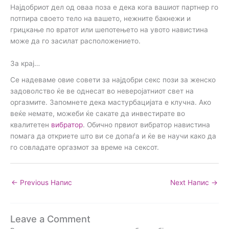
Најдобриот дел од оваа поза е дека кога вашиот партнер го
потпира своето тело на вашето, нежните бакнежи и
грицкање по вратот или шепотењето на увото навистина
може да го засилат расположението.
За крај…
Се надеваме овие совети за најдобри секс пози за женско
задоволство ќе ве однесат во неверојатниот свет на
оргазмите. Запомнете дека мастурбацијата е клучна. Ако
веќе немате, можеби ќе сакате да инвестирате во
квалитетен
вибратор
. Обично првиот вибратор навистина
помага да откриете што ви се допаѓа и ќе ве научи како да
го совладате оргазмот за време на сексот.
←
Previous Напис
Next Напис
→
Leave a Comment