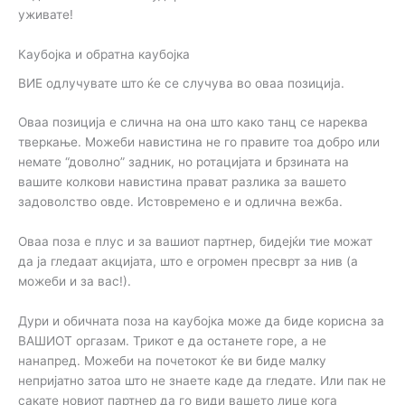
уживате!
Каубојка и обратна каубојка
ВИЕ одлучувате што ќе се случува во оваа позиција.
Оваа позиција е слична на она што како танц се нареква
тверкање. Можеби навистина не го правите тоа добро или
немате “доволно” задник, но ротацијата и брзината на
вашите колкови навистина прават разлика за вашето
задоволство овде. Истовремено е и одлична вежба.
Оваа поза е плус и за вашиот партнер, бидејќи тие можат
да ја гледаат акцијата, што е огромен пресврт за нив (а
можеби и за вас!).
Дури и обичната поза на каубојка може да биде корисна за
ВАШИОТ оргазам. Трикот е да останете горе, а не
нанапред. Можеби на почетокот ќе ви биде малку
непријатно затоа што не знаете каде да гледате. Или пак не
сакате новиот партнер да го види вашето лице кога