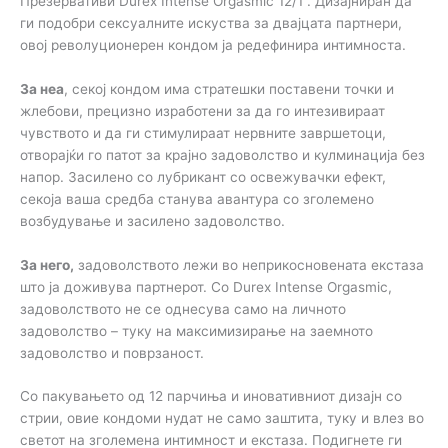
Презервативи Durex Intense Orgasmic 12/1 . Дизајниран да
ги подобри сексуалните искуства за двајцата партнери,
овој револуционерен кондом ја редефинира интимноста.
За неа
, секој кондом има стратешки поставени точки и
жлебови, прецизно изработени за да го интезивираат
чувството и да ги стимулираат нервните завршетоци,
отворајќи го патот за крајно задоволство и кулминација без
напор. Засилено со лубрикант со освежувачки ефект,
секоја ваша средба станува авантура со зголемено
возбудување и засилено задоволство.
За него,
задоволството лежи во неприкосновената екстаза
што ја доживува партнерот. Со Durex Intense Orgasmic,
задоволството не се однесува само на личното
задоволство – туку на максимизирање на заемното
задоволство и поврзаност.
Со пакувањето од 12 парчиња и иновативниот дизајн со
стрии, овие кондоми нудат не само заштита, туку и влез во
светот на зголемена интимност и екстаза. Подигнете ги