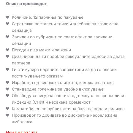
Опис на производот
Количина: 12 парчиња по пакување
Стратешки поставени точки и жлебови за зголемена
сензација
Засилен со лубрикант со свеж ефект за засилени
сензации
Погоден и за мажи и за жени
Дизајниран да ги подобри сексуалните односи за двата
партнера
Ги стимулира нервните завршетоци за да го олесни
постигнувањето оргазам
Изработен од висококвалитетен, издржлив латекс
Стандардна големина за удобно вклопување
Обезбедува сигурна заштита од сексуално преносливи
инфекции (СПИ) и несакана бременост
Компатибилен со лубриканти на база на вода и силикон
Производот го добивате во дискретна необележана
амбалажа
Нема на залиха