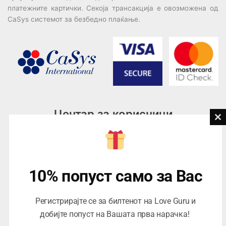
платежните картички. Секоја трансакција е овозможена од
CaSys системот за безбедно плаќање.
Центар за корисници
Cl
th
Тел:
076945497; 076945498
mo
Email:
contact@loveguru.mk
Пон – Пет: 10-21
10% попуст само за Вас
Саб – Нед: 10-18
Регистрирајте се за билтенот на Love Guru и
добијте попуст на Вашата прва нарачка!