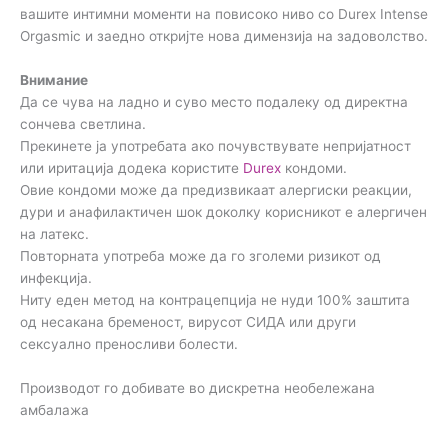
вашите интимни моменти на повисоко ниво со Durex Intense
Orgasmic и заедно откријте нова димензија на задоволство.
Внимание
Да се чува на ладно и суво место подалеку од директна
сончева светлина.
Прекинете ја употребата ако почувствувате непријатност
или иритација додека користите
Durex
кондоми.
Овие кондоми може да предизвикаат алергиски реакции,
дури и анафилактичен шок доколку корисникот е алергичен
на латекс.
Повторната употреба може да го зголеми ризикот од
инфекција.
Ниту еден метод на контрацепција не нуди 100% заштита
од несакана бременост, вирусот СИДА или други
сексуално преносливи болести.
Производот го добивате во дискретна необележана
амбалажа