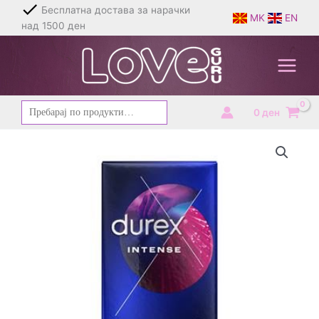
Skip
Бесплатна достава за нарачки
MK
EN
to
над 1500 ден
content
Барај
0
ден
за: