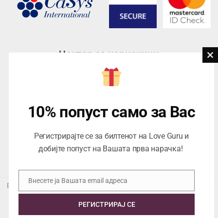
Центар за корисници
Cl
th
Тел:
076945497; 076945498
mo
Email:
contact@loveguru.mk
Пон – Пет: 10-21
10% попуст само за Вас
Саб – Нед: 10-18
Регистрирајте се за билтенот на Love Guru и
добијте попуст на Вашата прва нарачка!
Внесете ја Вашата email адреса
Email
Еуропеан Траде Дооел Скопје, Варшавска 5/1 -5, 1000 Скопје,
ЕДБ 4057021558024
РЕГИСТРИРАЈ СЕ