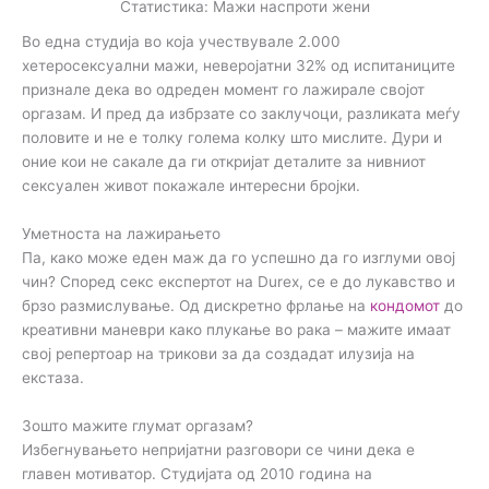
Статистика: Мажи наспроти жени
Во една студија во која учествувале 2.000
хетеросексуални мажи, неверојатни 32% од испитаниците
признале дека во одреден момент го лажирале својот
оргазам. И пред да избрзате со заклучоци, разликата меѓу
половите и не е толку голема колку што мислите. Дури и
оние кои не сакале да ги откријат деталите за нивниот
сексуален живот покажале интересни бројки.
Уметноста на лажирањето
Па, како може еден маж да го успешно да го изглуми овој
чин? Според секс експертот на Durex, се е до лукавство и
брзо размислување. Од дискретно фрлање на
кондомот
до
креативни маневри како плукање во рака – мажите имаат
свој репертоар на трикови за да создадат илузија на
екстаза.
Зошто мажите глумат оргазам?
Избегнувањето непријатни разговори се чини дека е
главен мотиватор. Студијата од 2010 година на