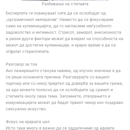
Разбивање на стигмата
Експертите ги повикуваат сите да се ослободат од
„оргазмичниот императив“. Наместо да се фокусираме
само на кулминацијата, да го нагласиме меѓусебното
задоволство и интимност. Стресот, заморот, анксиозноста
и разни други фактори можат да влијаат на способноста на
мажот да достигне кулминација, и крајно време е да се
отфрлат стереотипите.
Разговор за тоа
Ако лажирањето станува навика, од клучно значење е да
се реши основната причина. Разговарајте со вашиот
партнер или со некој пријател од доверба за вашите грижи,
за ада можете полесно да се ослободите од срамот и
стигмата околу оваа тема. Запомнете, отворањето и
комуникацијата можат да бидат првиот чекор кон поздраво
сексуално искуство.
Фокус на крајната цел
Исто така многу е важно да се оддалечиме од идејата