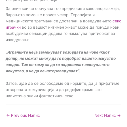
За оние кои се соочуваат со предизвици како аноргазмија,
барањето помош е првиот чекор. Терапијата и
медицинските третмани се достапни, а воведувањето
секс
играчки
во во вашиот интимен живот може да понуди нови,
возбудливи сензации додека го намалува притисокот за
изведување.
„Играчките не ја заменуваат возбудата на човечкиот
допир, но можат многу да го подобрат вашето искуство
заедно. Тие се таму за да го надополнат сексуалното
искуство, а не да се натпреваруваат“.
Затоа, ајде да се ослободиме од нормите, да ја прифатиме
отворената комуникација и да редефинираме што
навистина значи фантастичен секс!
←
Previous Напис
Next Напис
→