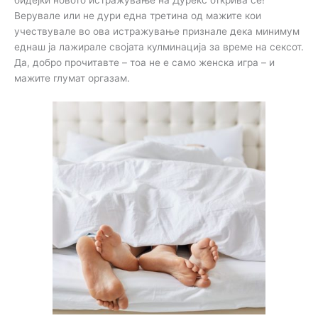
бидејќи новото истражување на Дурекс открива се!
Верувале или не дури една третина од мажите кои
учествувале во ова истражување признале дека минимум
еднаш ја лажирале својата кулминација за време на сексот.
Да, добро прочитавте – тоа не е само женска игра – и
мажите глумат оргазам.