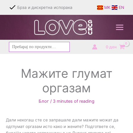
Skip
Брза и дискретна испорака
MK
EN
to
content
Барај
0
ден
за:
Мажите глумат
оргазам
Блог
/
3 minutes of reading
Дали некогаш сте се запрашале дали мажите можат да
одглумат оргазам исто како и жените? Подгответе се,