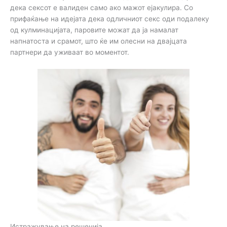
дека сексот е валиден само ако мажот ејакулира. Со
прифаќање на идејата дека одличниот секс оди подалеку
од кулминацијата, паровите можат да ја намалат
напнатоста и срамот, што ќе им олесни на двајцата
партнери да уживаат во моментот.
Истражување на решенија