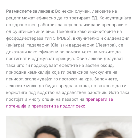
Размислете за лекови:
Во некои случаи, лековите на
рецепт можат ефикасно да го третираат ЕД. Консултацијата
со здравствен работник за персонализирани препораки е
од суштинско значење. Лековите како инхибиторите на
фосфодиестераза тип 5 (PDE5), вклучително и силденафил
(вијагра), тадалафил (Cialis) и варденафил (Левитра), се
докажани како ефикасни во помагањето на мажите да
постигнат и одржуваат ерекција. Овие лекови делуваат
така што ги подобруваат ефектите на азотен оксид,
природна хемикалија која ги релаксира мускулите на
пенисот, зголемувајќи го протокот на крв. Запомнете,
лековите може да бидат вредна алатка, но важно е да ги
користите под водство на здравствен работник. Исто така
постојат и многу опции на пазарот на
препарати за
потенција
и
препарати за подолг секс
.