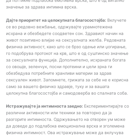
да поттикне подлабока емотивна врска, што е од витално
значење за здрава интимна врска.
Дајте приоритет на целокупната благосостојба:
Вклучете
се во редовно вежбање, одржувајте урамнотежена
исхрана и обезбедете соодветен сон. Здравиот начин на
живот позитивно влијае на сексуалната желба. Редовната
физичка активност, како што се брзо одење или џогирање,
го подобрува протокот на крв, што е од суштинско значење
за сексуалната функција. Дополнително, исхраната богата
со овошје, зеленчук, посни протеини и цели зрна ги
обезбедува потребните хранливи материи за здрав
сексуален живот. Запомнете, грижата за себе не е корисна
само за вашето физичко здравје, туку и за вашата
целокупна благосостојба и самодоверба во спалната соба.
Истражувајте ја интимноста заедно:
Експериментирајте со
различни активности или техники за повторно да ја
разгорите интимноста. Одржувањето на отворен ум може
да доведе до подлабока емоционална врска и зголемена
физичка интимност. Ова истражување може да вклучува