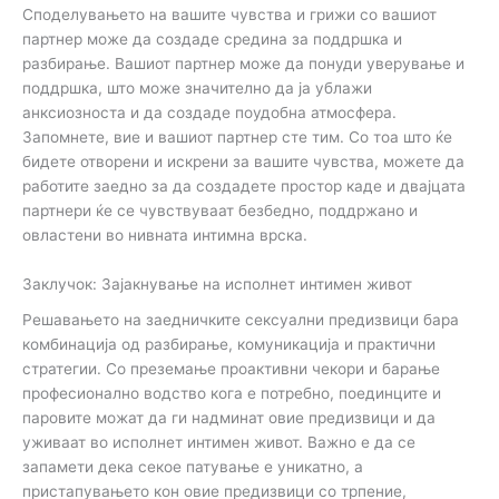
Споделувањето на вашите чувства и грижи со вашиот
партнер може да создаде средина за поддршка и
разбирање. Вашиот партнер може да понуди уверување и
поддршка, што може значително да ја ублажи
анксиозноста и да создаде поудобна атмосфера.
Запомнете, вие и вашиот партнер сте тим. Со тоа што ќе
бидете отворени и искрени за вашите чувства, можете да
работите заедно за да создадете простор каде и двајцата
партнери ќе се чувствуваат безбедно, поддржано и
овластени во нивната интимна врска.
Заклучок: Зајакнување на исполнет интимен живот
Решавањето на заедничките сексуални предизвици бара
комбинација од разбирање, комуникација и практични
стратегии. Со преземање проактивни чекори и барање
професионално водство кога е потребно, поединците и
паровите можат да ги надминат овие предизвици и да
уживаат во исполнет интимен живот. Важно е да се
запамети дека секое патување е уникатно, а
пристапувањето кон овие предизвици со трпение,