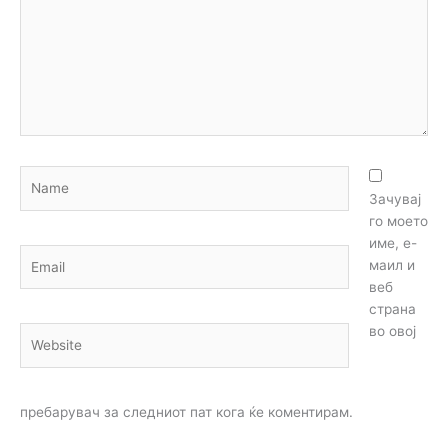
Name
Зачувај
го моето
име, е-
Email
маил и
веб
страна
во овој
Website
пребарувач за следниот пат кога ќе коментирам.