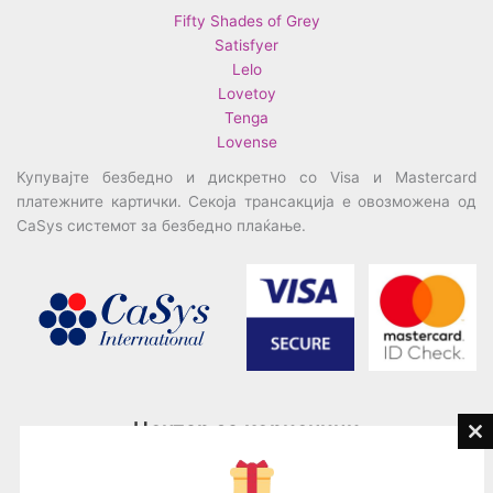
Fifty Shades of Grey
Satisfyer
Lelo
Lovetoy
Tenga
Lovense
Купувајте безбедно и дискретно со Visa и Mastercard
платежните картички. Секоја трансакција е овозможена од
CaSys системот за безбедно плаќање.
Центар за корисници
Cl
th
Тел:
076945497; 076945498
mo