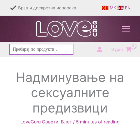
Skip
Бесплатна достава за нарачки
MK
EN
to
над 1500 ден
content
Барај
0
ден
за:
Надминување на
сексуалните
предизвици
LoveGuru Совети
,
Блог
/
5 minutes of reading