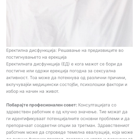
Еректилна дисфункција: Решавање на предизвиците во
постигнувањето на ерекција
Еректилната дисфункција (ЕД) е кога мажот се бори да
постигне или одржи ерекција погодна за сексуална
активност. Тоа може да потекнува од различни причини,
вклучувајќи медицински состојби, психолошки фактори и
избор на начин на живот.
Побарајте професионален совет:
Консултацијата со
здравствен работник е од клучно значење. Тие можат да
ги идентификуваат потенцијалните основни проблеми и да
препорачаат соодветни опции за третман. Здравствениот
работник може да спроведе темелна евалуација, која може