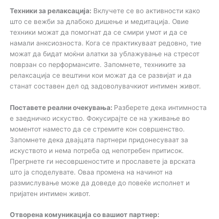
Техники за релаксација:
Вклучете се во активности како
што се вежби за длабоко дишење и медитација. Овие
техники можат да помогнат да се смири умот и да се
намали анксиозноста. Кога се практикуваат редовно, тие
можат да бидат моќни алатки за ублажување на стресот
поврзан со перформансите. Запомнете, техниките за
релаксација се вештини кои можат да се развијат и да
станат составен дел од задоволувачкиот интимен живот.
Поставете реални очекувања:
Разберете дека интимноста
е заедничко искуство. Фокусирајте се на уживање во
моментот наместо да се стремите кон совршенство.
Запомнете дека двајцата партнери придонесуваат за
искуството и нема потреба од непотребен притисок.
Прегрнете ги несовршеностите и прославете ја врската
што ја споделувате. Оваа промена на начинот на
размислување може да доведе до повеќе исполнет и
пријатен интимен живот.
Отворена комуникација со вашиот партнер: