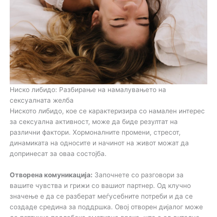
Ниско либидо: Разбирање на намалувањето на
сексуалната желба
Ниското либидо, кое се карактеризира со намален интерес
за сексуална активност, може да биде резултат на
различни фактори. Хормоналните промени, стресот,
динамиката на односите и начинот на живот можат да
допринесат за оваа состојба.
Отворена комуникација:
Започнете со разговори за
вашите чувства и грижи со вашиот партнер. Од клучно
значење е да се разберат меѓусебните потреби и да се
создаде средина за поддршка. Овој отворен дијалог може