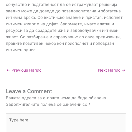
сочувство и подготвеност да се истражуваат решенија
заедно може да доведе до позадоволителна и збогатена
интимна врска. Со вистинско знаење и пристап, исполнет
интимен живот е на дофат. Запомнете, имате алатки и
ресурси за да создадете жив и задоволувачки интимен
живот. Со разбирање и справување со овие предизвици,
правите позитивен чекор кон поисполнет и поповрзан
интимен однос.
←
Previous Напис
Next Напис
→
Leave a Comment
Вашата адреса за е-пошта нема да биде објавена.
Задолжителните полиња се означени со
*
Type
here..