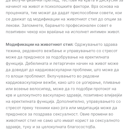
да вклучи физички преглед, тестови на крвта и дискусии за
начинот на живот и психолошките фактори. Врз основа на
проценката, тие можат да дадат приспособени совети, кои
се движат од модификации на животниот стил до опции за
лекови. Запомнете, барањето професионален совет е
позитивен чекор кон враќање на исполнет интимен живот.
Модификации на животниот стил:
Одржувањето здрава
тежина, редовното вежбање и управувањето со стресот
може да придонесе за подобрување на еректилната
функција. Дебелината и летаргичен начин на живот може
да доведат до кардиоваскуларни проблеми, што може да
го влоши проблемот. Вклучувањето во редовни
кардиоваскуларни вежби, како што се џогирање, пливање
или возење велосипед, може да го подобри протокот на
крв и целокупното васкуларно здравје, позитивно влијаејќи
на еректилната функција. Дополнително, управувањето со
стресот преку техники како јога или медитација може да
придонесе за поздрава сексуалност. Овие промени во
животниот стил не само што имаат корист за сексуалното
здравје, туку и за целокупната благосостојба.