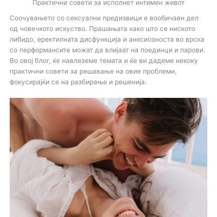
Практични совети за исполнет интимен живот
Соочувањето со сексуални предизвици е вообичаен дел
од човечкото искуство. Прашањата како што се ниското
либидо, еректилната дисфункција и анксиозноста во врска
со перформансите можат да влијаат на поединци и парови.
Во овој блог, ќе навлеземе темата и ќе ви дадеме некоку
практични совети за решавање на овие проблеми,
фокусирајќи се на разбирање и решенија.