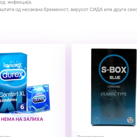
 од инфекција.
аштита од несакана бременост, вирусот СИДА или други сек
НЕМА НА ЗАЛИХА
ативи
Презервативи