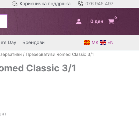
Корисничка поддршка
076 945 497
0
ден
ne’s Day
Брендови
MK
EN
зервативи
/ Презервативи Romed Classic 3/1
med Classic 3/1
ент