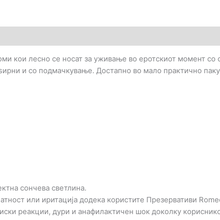
оми кои лесно се носат за уживање во еротскиот момент со 
оѕирни и со подмачкување. Достапно во мало практично пак
ектна сончева светлина.
атност или иритација додека користите Презервативи Romed 
ски реакции, дури и анафилактичен шок доколку корисникот