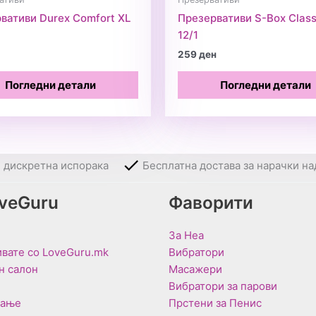
вативи Durex Comfort XL
Презервативи S-Box Class
12/1
259
ден
Погледни детали
Погледни детали
и дискретна испорака
Бесплатна достава за нарачки на
oveGuru
Фаворити
За Неа
вате со LoveGuru.mk
Вибратори
н салон
Масажери
Вибратори за парови
вање
Прстени за Пенис