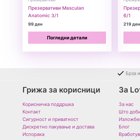
Презервативи Masculan
Презер
Anatomic 3/1
6/1
99
ден
219
ден
Погледни детали
Брза 
Грижа за корисници
За L
Корисничка поддршка
За нас
Контакт
Што доби
Сигурност и приватност
Изложбе
Дискретно пакување и достава
Блог
Испорака
Вработу