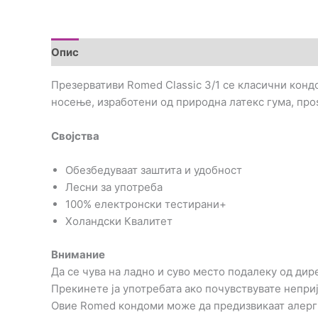
Опис
Прегледи (0)
Презервативи Romed Classic 3/1 се класични конд
носење, изработени од природна латекс гума, пр
Својства
Обезбедуваат заштита и удобност
Лесни за употреба
100% електронски тестирани+
Холандски Квалитет
Внимание
Да се чува на ладно и суво место подалеку од дир
Прекинете ја употребата ако почувствувате неприј
Овие Romed кондоми може да предизвикаат алерги