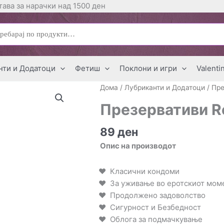
ава за нарачки над 1500 ден
ај
нти и Додатоци
Фетиш
Поклони и игри
Valenti
Дома
/
Лубриканти и Додатоци
/
Пре
Презервативи Ro
89
ден
Опис на производот
Класични кондоми
За уживање во еротскиот мом
Продолжено задоволство
Сигурност и Безбедност
Облога за подмачкување