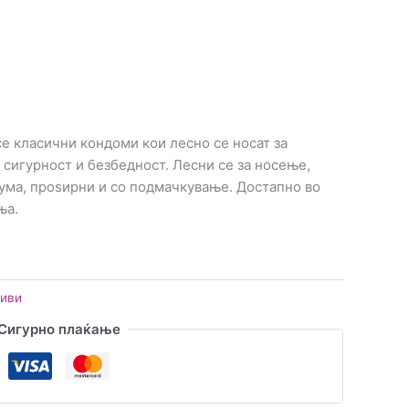
се класични кондоми кои лесно се носат за
сигурност и безбедност. Лесни се за носење,
ума, проѕирни и со подмачкување. Достапно во
ња.
тиви
Сигурно плаќање