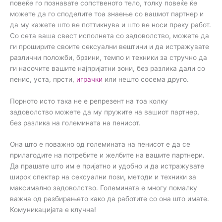
повеќе го познавате сопственото тело, толку повеќе ќе
можете да го споделите тоа знаење со вашиот партнер и
да му кажете што ве поттикнува и што ве носи преку работ.
Со сета ваша свест исполнета со задоволство, можете да
ги проширите своите сексуални вештини и да истражувате
различни положби, брзини, темпо и техники за стручно да
ги насочите вашите најпријатни зони, без разлика дали со
пенис, уста, прсти,
играчки
или нешто сосема друго.
Порното исто така не е репрезент на тоа колку
задоволство можете да му пружите на вашиот партнер,
без разлика на големината на пенисот.
Она што е поважно од големината на пенисот е да се
прилагодите на потребите и желбите на вашите партнери.
Да прашате што им е пријатно и удобно и да истражувате
широк спектар на сексуални пози, методи и техники за
максимално задоволство. Големината е многу помалку
важна од разбирањето како да работите со она што имате.
Комуникацијата е клучна!