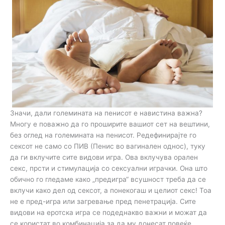
Значи, дали големината на пенисот е навистина важна?
Многу е поважно да го проширите вашиот сет на вештини,
без оглед на големината на пенисот. Редефинирајте го
сексот не само со ПИВ (Пенис во вагинален однос), туку
да ги вклучите сите видови игра. Ова вклучува орален
секс, прсти и стимулација со сексуални играчки. Она што
обично го гледаме како „предигра“ всушност треба да се
вклучи како дел од сексот, а понекогаш и целиот секс! Тоа
не е пред-игра или загревање пред пенетрација. Сите
видови на еротска игра се подеднакво важни и можат да
се користат во комбинација за да му донесат повеќе