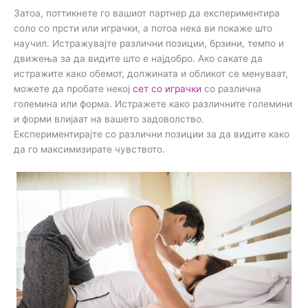
Затоа, поттикнете го вашиот партнер да експериментира
соло со прсти или играчки, а потоа нека ви покаже што
научил. Истражувајте различни позиции, брзини, темпо и
движења за да видите што е најдобро. Ако сакате да
истражите како обемот, должината и обликот се менуваат,
можете да пробате некој
сет со играчки
со различна
големина или форма. Истражете како различните големини
и форми влијаат на вашето задоволство.
Експериментирајте со различни позиции за да видите како
да го максимизирате чувството.