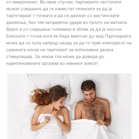
со микропенис. Во овие случаи, партнерите честопати
можат совршено да ги наместат пенисите за да ја
таргетираат г-точката и да се движат со вистинските
движења, без тие непријатни удари во грлото на матката.
Врвот е со совршена големина и облик за да ја насочи
блиската г-точка кога ќе биде вметнат до крај Партнерката
може да се лула напред-назад за да го трие клиторисот на
срамната коска на партнерот за интензивна двојна
стимулација. За некои тоа може да доведе до
најинтензивните оргазми во нивниот живот!