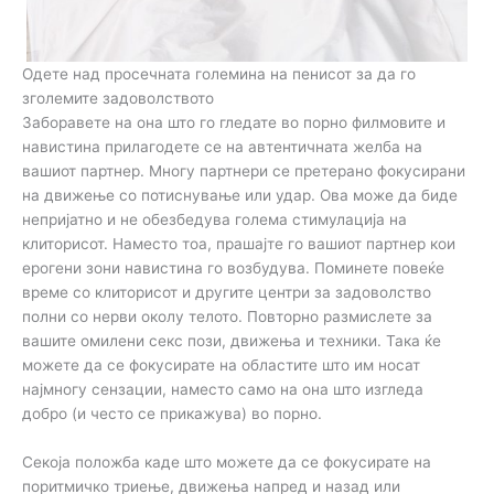
Одете над просечната големина на пенисот за да го
зголемите задоволството
Заборавете на она што го гледате во порно филмовите и
навистина прилагодете се на автентичната желба на
вашиот партнер. Многу партнери се претерано фокусирани
на движење со потиснување или удар. Ова може да биде
непријатно и не обезбедува голема стимулација на
клиторисот. Наместо тоа, прашајте го вашиот партнер кои
ерогени зони навистина го возбудува. Поминете повеќе
време со клиторисот и другите центри за задоволство
полни со нерви околу телото. Повторно размислете за
вашите омилени секс пози, движења и техники. Така ќе
можете да се фокусирате на областите што им носат
најмногу сензации, наместо само на она што изгледа
добро (и често се прикажува) во порно.
Секоја положба каде што можете да се фокусирате на
поритмичко триење, движења напред и назад или