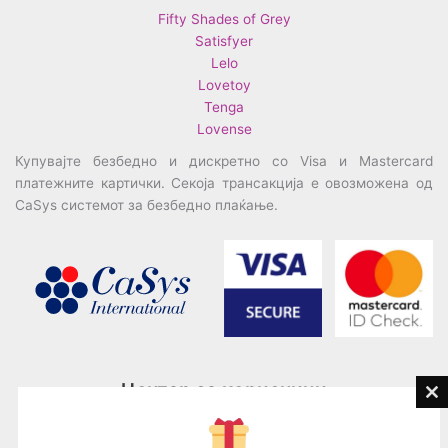
Fifty Shades of Grey
Satisfyer
Lelo
Lovetoy
Tenga
Lovense
Купувајте безбедно и дискретно со Visa и Mastercard
платежните картички. Секоја трансакција е овозможена од
CaSys системот за безбедно плаќање.
Центар за корисници
Cl
th
Тел:
076945497; 076945498
mo