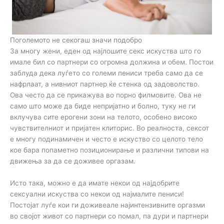
Поголемото не секогаш значи подобро
За многу жени, еден од најлошите секс искуства што го
имале бил со партнери со огромна должина и обем. Постои
заблуда дека луѓето со големи пениси треба само да се
нафрлаат, а нивниот партнер ќе стенка од задоволство.
Ова често да се прикажува во порно филмовите. Ова не
само што може да биде непријатно и болно, туку не ги
вклучува сите ерогени зони на телото, особено високо
чувствителниот и пријатен клиторис. Во реалноста, сексот
е многу подинамичен и често е искуство со целото тело
кое бара попаметно позиционирање и различни типови на
движења за да се доживее оргазам.
Исто така, можно е да имате некои од најдобрите
сексуални искуства со некои од најмалите пениси!
Постојат луѓе кои ги доживеале најинтензивните оргазми
во својот живот со партнери со помал, па дури и партнери