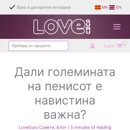
Skip
Брза и дискретна испорака
MK
EN
to
content
Барај
0
ден
за:
Дали големината
на пенисот е
навистина
важна?
LoveGuru Совети
,
Блог
/
5 minutes of reading