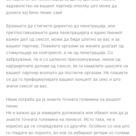
задоволство на вашиот партнер отколку што може да
донесе кој било пенис сам!
Брзањето да стигнете директно до пенетрација, или
претпоставувањето дека пенетрацијата е единствениот
важен дел од сексот, може да биде штетно за вас и за
вашиот партнер. Повеќето оргазми за жените доаѓаат од
стимулација на клиторисот, а не од пенетрација. Со
забрзување, па и со целосно прескокнување, некои од
најпријатните делови од сексот, ќе ги намалите шансите на
вашиот партнер воопшто да постигне оргазам. Не плашете
се да го преформулирате вашиот концепт за секс и што
значи сексот за вас.
Нема потреба да ја знаете точната големина на вашиот
пенис
Не е важно да ја измерите должината или обемот или да ја
знаете точната големина на пенисот. Исто така, не е
корисно да се споредувате со другите. Особено со она што
го гледате во порното, во кое се избираат актери со големи