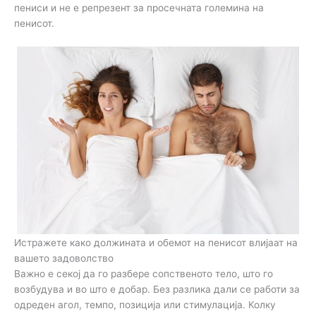
пениси и не е репрезент за просечната големина на
пенисот.
Истражете како должината и обемот на пенисот влијаат на
вашето задоволство
Важно е секој да го разбере сопственото тело, што го
возбудува и во што е добар. Без разлика дали се работи за
одреден агол, темпо, позиција или стимулација. Колку