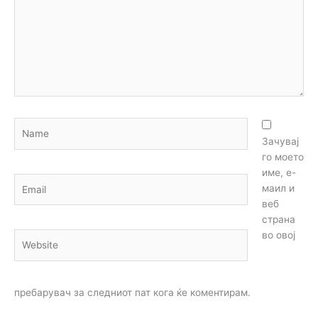
Name
Зачувај
го моето
име, е-
Email
маил и
веб
страна
во овој
Website
пребарувач за следниот пат кога ќе коментирам.