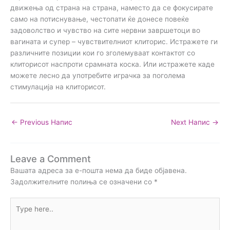
движења од страна на страна, наместо да се фокусирате
само на потиснување, честопати ќе донесе повеќе
задоволство и чувство на сите нервни завршетоци во
вагината и супер – чувствителниот клиторис. Истражете ги
различните позиции кои го зголемуваат контактот со
клиторисот наспроти срамната коска. Или истражете каде
можете лесно да употребите играчка за поголема
стимулација на клиторисот.
←
Previous Напис
Next Напис
→
Leave a Comment
Вашата адреса за е-пошта нема да биде објавена.
Задолжителните полиња се означени со
*
Type
here..