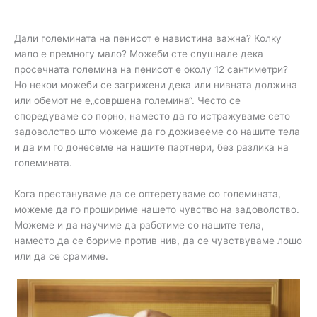
Дали големината на пенисот е навистина важна? Колку
мало е премногу мало? Можеби сте слушнале дека
просечната големина на пенисот е околу 12 сантиметри?
Но некои можеби се загрижени дека или нивната должина
или обемот не е„совршена големина“. Често се
споредуваме со порно, наместо да го истражуваме сето
задоволство што можеме да го доживееме со нашите тела
и да им го донесеме на нашите партнери, без разлика на
големината.
Кога престануваме да се оптеретуваме со големината,
можеме да го прошириме нашето чувство на задоволство.
Можеме и да научиме да работиме со нашите тела,
наместо да се бориме против нив, да се чувствуваме лошо
или да се срамиме.