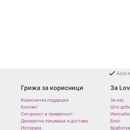
Брза 
Грижа за корисници
За Lo
Корисничка поддршка
За нас
Контакт
Што доби
Сигурност и приватност
Изложбе
Дискретно пакување и достава
Блог
Испорака
Вработу