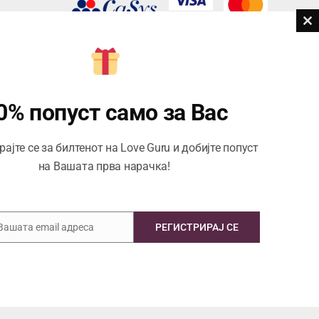
Cl
th
ви
m
Центар за корисници
Тел:
076945497; 076945498
0% попуст само за Вас
Email:
contact@loveguru.mk
ајте се за билтенот на Love Guru и добијте попуст
Пон – Пет: 10-21
на Вашата прва нарачка!
Саб – Нед: 10-18
 Вашата email адреса
РЕГИСТРИРАЈ СЕ
Copyright © 2026 Love Guru