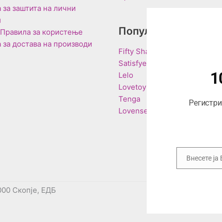
 за заштита на лични
и
Популарни Брендо
 Правила за користење
 за достава на производи
Fifty Shades of Grey
Satisfyer
1
Lelo
Lovetoy
Tenga
Регистрир
Lovense
Внесете ја
Email
000 Скопје, ЕДБ