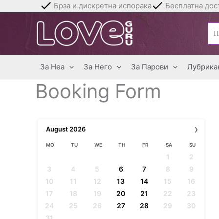
Skip
Брза и дискретна испорака
Бесплатна дост
to
Бар
content
за:
За Неа
За Него
За Парови
Лубрика
Booking Form
›
August
2026
MO
TU
WE
TH
FR
SA
SU
1
2
3
4
5
6
7
8
9
10
11
12
13
14
15
16
17
18
19
20
21
22
23
24
25
26
27
28
29
30
31