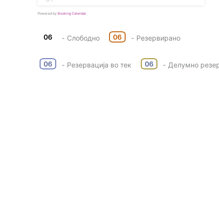
Powered by
Booking Calendar
06
06
-
Слободно
-
Резервирано
·
06
06
-
Резервација во тек
-
Делумно резе