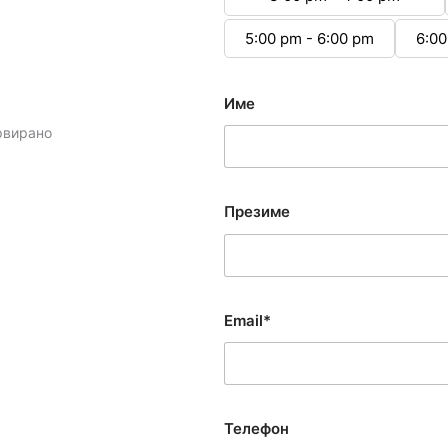
5:00 pm - 6:00 pm
6:00
Име
рвирано
Презиме
Email*
Телефон