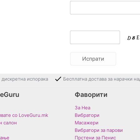
и дискретна испорака
Бесплатна достава за нарачки на
veGuru
Фаворити
За Неа
вате со LoveGuru.mk
Вибратори
н салон
Масажери
Вибратори за парови
вање
Прстени за Пенис