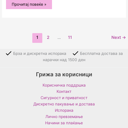
Поза
Прочитај повеќе »
69
1
2
…
11
Next
→
Брза и дискретна испорака
Бесплатна достава за
нарачки над 1500 ден
Грижа за корисници
Корисничка поддршка
Контакт
Сигурност и приватност
Дискретно пакување и достава
Испорака
Лично превземање
Начини за плаќање