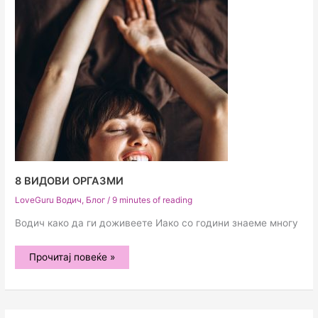
8 ВИДОВИ ОРГАЗМИ
LoveGuru Водич
,
Блог
/
9 minutes of reading
Водич како да ги доживеете Иако со години знаеме многу
8
Прочитај повеќе »
видови
оргазми