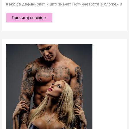
Како се дефинираат и што значат Потчинетоста е сложен и
Нивоа
Прочитај повеќе »
на
Потчинетост