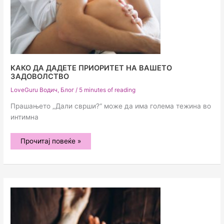
КАКО ДА ДАДЕТЕ ПРИОРИТЕТ НА ВАШЕТО
ЗАДОВОЛСТВО
LoveGuru Водич
,
Блог
/
5 minutes of reading
Прашањето „Дали сврши?“ може да има голема тежина во
интимна
Како
Прочитај повеќе »
да
дадете
приоритет
на
вашето
задоволство