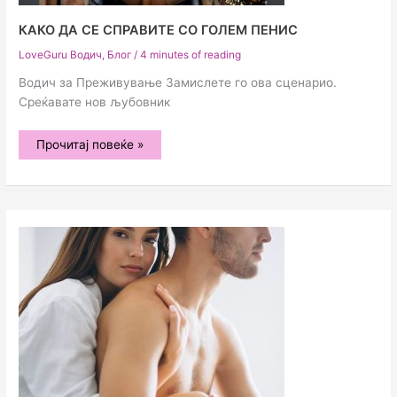
КАКО ДА СЕ СПРАВИТЕ СО ГОЛЕМ ПЕНИС
LoveGuru Водич
,
Блог
/
4 minutes of reading
Водич за Преживување Замислете го ова сценарио.
Среќавате нов љубовник
Како
Прочитај повеќе »
да
се
Справите
со
Голем
Пенис