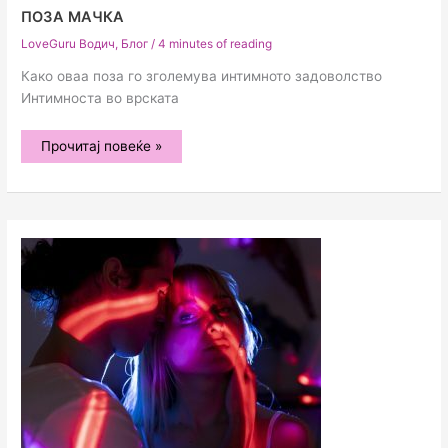
ПОЗА МАЧКА
LoveGuru Водич
,
Блог
/
4 minutes of reading
Како оваа поза го зголемува интимното задоволство
Интимноста во врската
Поза
Прочитај повеќе »
Мачка