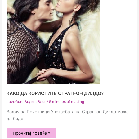
КАКО ДА КОРИСТИТЕ СТРАП-ОН ДИЛДО?
LoveGuru Водич
,
Блог
/
5 minutes of reading
Водич за Почетници Употребата на Страп-он Дилдо може
да биде
Како
Прочитај повеќе »
да