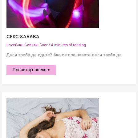
СЕКС ЗАБАВА
LoveGuru Совети
,
Блог
/
4 minutes of reading
Дали треба да одите? Ако се прашувате дали треба да
Секс
Прочитај повеќе »
забава