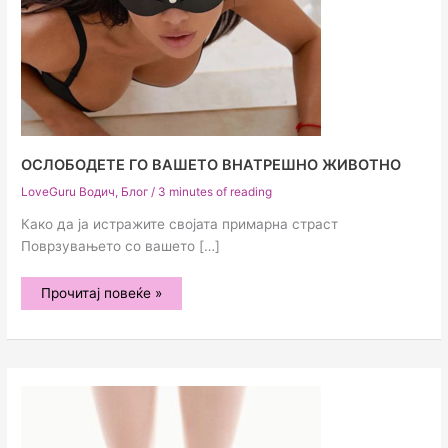
ОСЛОБОДЕТЕ ГО ВАШЕТО ВНАТРЕШНО ЖИВОТНО
LoveGuru Водич
,
Блог
/
3 minutes of reading
Како да ја истражите својата примарна страст
Поврзувањето со вашето […]
Ослободете
Прочитај повеќе »
го
вашето
внатрешно
животно