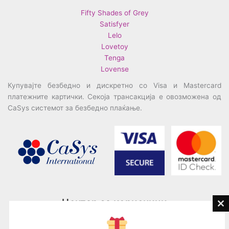
Fifty Shades of Grey
Satisfyer
Lelo
Lovetoy
Tenga
Lovense
Купувајте безбедно и дискретно со Visa и Mastercard
платежните картички. Секоја трансакција е овозможена од
CaSys системот за безбедно плаќање.
Центар за корисници
Cl
th
Тел:
076945497; 076945498
mo