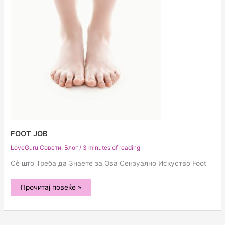
FOOT JOB
LoveGuru Совети
,
Блог
/
3 minutes of reading
Сѐ што Треба да Знаете за Ова Сензуално Искуство Foot
Foot
Прочитај повеќе »
Job