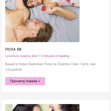
ПОЗА 68
LoveGuru Совети
,
Блог
/
3 minutes of reading
Вашата Нова Омилена Поза за Орален Секс Сите сме
слушнале
Поза
Прочитај повеќе »
68