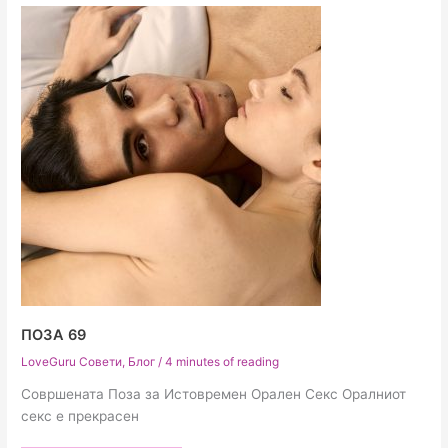
ПОЗА 69
LoveGuru Совети
,
Блог
/
4 minutes of reading
Совршената Поза за Истовремен Орален Секс Оралниот
секс е прекрасен