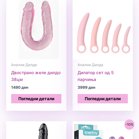
Анални Дилда
Анални Дилда
Двострано желе дилдо
Дилатор сет од 5
38цм
парчиња
1490
ден
3999
ден
Погледни детали
Погледни детали
-10%