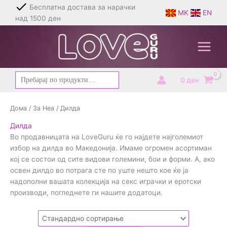
Skip
Брза и дискретна испорака
MK
EN
to
content
Барај
0
ден
за:
Дома
/
За Неа
/ Дилда
Дилда
Во продавницата на LoveGuru ќе го најдете најголемиот
избор на дилда во Македонија. Имаме огромен асортиман
кој се состои од сите видови големини, бои и форми. А, ако
освен дилдо во потрага сте по уште нешто кое ќе ја
надополни вашата колекција на секс играчки и еротски
производи, погледнете ги нашите додатоци.