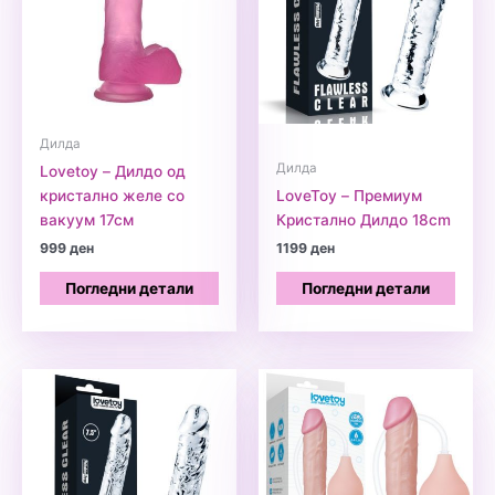
Дилда
Дилда
Lovetoy – Дилдо од
кристално желе со
LoveToy – Премиум
вакуум 17см
Кристално Дилдо 18cm
999
ден
1199
ден
Погледни детали
Погледни детали