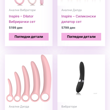
Анални Вибратори
Анални Дилда
Inspire – Dilator
Inspire – Силиконски
Вибрирачки сет
дилатор сет
5199
ден
5799
ден
Погледни детали
Погледни детали
Анални Дилда
Вибратори