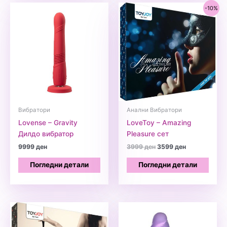
-10%
Вибратори
Анални Вибратори
Lovense – Gravity
LoveToy – Amazing
Дилдо вибратор
Pleasure сет
Original
Current
9999
ден
3999
ден
3599
ден
price
price
was:
is:
Погледни детали
Погледни детали
3999 ден.
3599 ден.