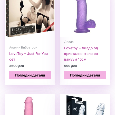
Дилда
Анални Вибратори
Lovetoy – Дилдо од
LoveToy – Just For You
кристално желе со
сет
вакуум 15см
3699
ден
999
ден
Погледни детали
Погледни детали